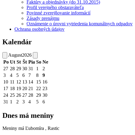
Faktúry a objednávky (do 31.10.2015)
Profil verejného obstaraváteľa
Povinné zverejňovanie informácií
Zásady prenájmu
Oznámenie o úrovni vytriedenia komunálnych odpadov
Ochrana osobných údajov
Kalendár
August
2026
Po
Ut
St
Št
Pia
So
Ne
27
28
29
30
31
1
2
3
4
5
6
7
8
9
10
11
12
13
14
15
16
17
18
19
20
21
22
23
24
25
26
27
28
29
30
31
1
2
3
4
5
6
Dnes má meniny
Meniny má
Ľubomíra
, Rastic