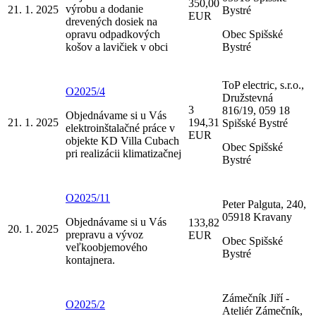
350,00
výrobu a dodanie
21. 1. 2025
Bystré
EUR
drevených dosiek na
opravu odpadkových
Obec Spišské
košov a lavičiek v obci
Bystré
ToP electric, s.r.o.,
O2025/4
Družstevná
3
816/19, 059 18
Objednávame si u Vás
21. 1. 2025
194,31
Spišské Bystré
elektroinštalačné práce v
EUR
objekte KD Villa Cubach
Obec Spišské
pri realizácii klimatizačnej
Bystré
O2025/11
Peter Palguta, 240,
05918 Kravany
Objednávame si u Vás
133,82
20. 1. 2025
prepravu a vývoz
EUR
Obec Spišské
veľkoobjemového
Bystré
kontajnera.
Zámečník Jiří -
O2025/2
Ateliér Zámečník,