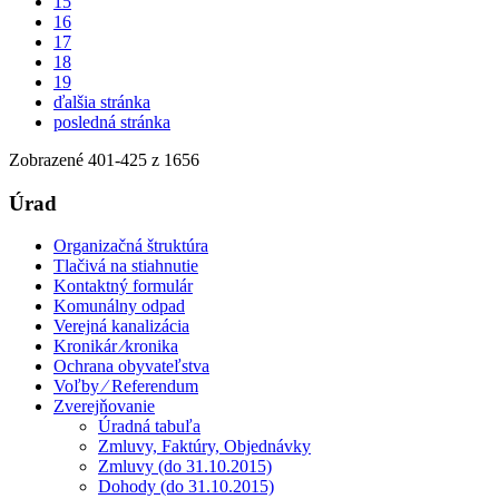
15
16
17
18
19
ďalšia stránka
posledná stránka
Zobrazené
401
-
425
z 1656
Úrad
Organizačná štruktúra
Tlačivá na stiahnutie
Kontaktný formulár
Komunálny odpad
Verejná kanalizácia
Kronikár ⁄kronika
Ochrana obyvateľstva
Voľby ⁄ Referendum
Zverejňovanie
Úradná tabuľa
Zmluvy, Faktúry, Objednávky
Zmluvy (do 31.10.2015)
Dohody (do 31.10.2015)