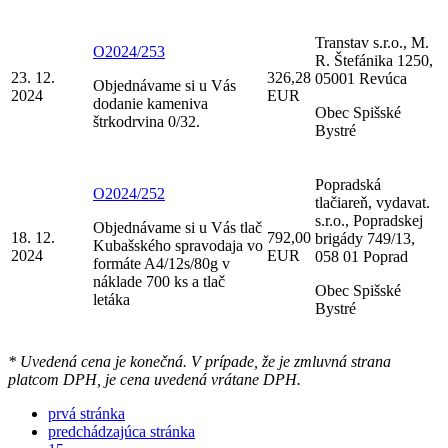
Transtav s.r.o., M.
O2024/253
R. Štefánika 1250,
23. 12.
326,28
05001 Revúca
Objednávame si u Vás
2024
EUR
dodanie kameniva
Obec Spišské
štrkodrvina 0/32.
Bystré
Popradská
O2024/252
tlačiareň, vydavat.
s.r.o., Popradskej
Objednávame si u Vás tlač
18. 12.
792,00
brigády 749/13,
Kubašského spravodaja vo
2024
EUR
058 01 Poprad
formáte A4/12s/80g v
náklade 700 ks a tlač
Obec Spišské
letáka
Bystré
* Uvedená cena je konečná. V prípade, že je zmluvná strana
platcom DPH, je cena uvedená vrátane DPH.
prvá stránka
predchádzajúca stránka