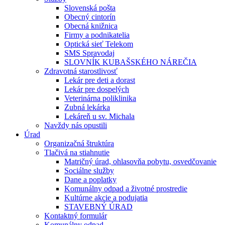
Slovenská pošta
Obecný cintorín
Obecná knižnica
Firmy a podnikatelia
Optická sieť Telekom
SMS Spravodaj
SLOVNÍK KUBAŠSKÉHO NÁREČIA
Zdravotná starostlivosť
Lekár pre deti a dorast
Lekár pre dospelých
Veterinárna poliklinika
Zubná lekárka
Lekáreň u sv. Michala
Navždy nás opustili
Úrad
Organizačná štruktúra
Tlačivá na stiahnutie
Matričný úrad, ohlasovňa pobytu, osvedčovanie
Sociálne služby
Dane a poplatky
Komunálny odpad a životné prostredie
Kultúrne akcie a podujatia
STAVEBNÝ ÚRAD
Kontaktný formulár
Komunálny odpad