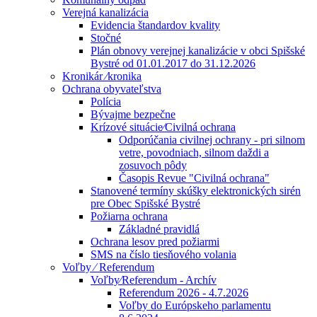
Verejná kanalizácia
Evidencia štandardov kvality
Stočné
Plán obnovy verejnej kanalizácie v obci Spišské
Bystré od 01.01.2017 do 31.12.2026
Kronikár ⁄kronika
Ochrana obyvateľstva
Polícia
Bývajme bezpečne
Krízové situácie⁄Civilná ochrana
Odporúčania civilnej ochrany - pri silnom
vetre, povodniach, silnom daždi a
zosuvoch pôdy
Časopis Revue "Civilná ochrana"
Stanovené termíny skúšky elektronických sirén
pre Obec Spišské Bystré
Požiarna ochrana
Základné pravidlá
Ochrana lesov pred požiarmi
SMS na číslo tiesňového volania
Voľby ⁄ Referendum
Voľby⁄Referendum - Archív
Referendum 2026 - 4.7.2026
Voľby do Európskeho parlamentu