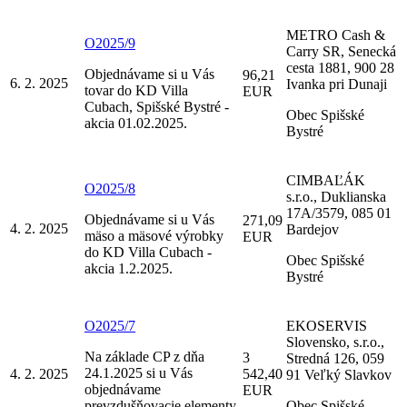
METRO Cash &
O2025/9
Carry SR, Senecká
cesta 1881, 900 28
Objednávame si u Vás
96,21
6. 2. 2025
Ivanka pri Dunaji
tovar do KD Villa
EUR
Cubach, Spišské Bystré -
Obec Spišské
akcia 01.02.2025.
Bystré
CIMBAĽÁK
O2025/8
s.r.o., Duklianska
17A/3579, 085 01
Objednávame si u Vás
271,09
4. 2. 2025
Bardejov
mäso a mäsové výrobky
EUR
do KD Villa Cubach -
Obec Spišské
akcia 1.2.2025.
Bystré
O2025/7
EKOSERVIS
Slovensko, s.r.o.,
Na základe CP z dňa
3
Stredná 126, 059
24.1.2025 si u Vás
4. 2. 2025
542,40
91 Veľký Slavkov
objednávame
EUR
prevzdušňovacie elementy
Obec Spišské