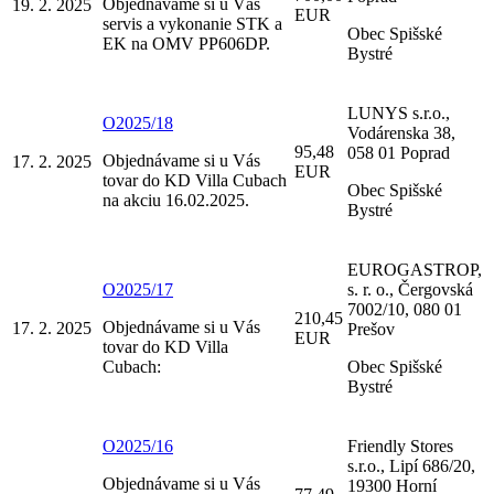
Objednávame si u Vás
19. 2. 2025
EUR
servis a vykonanie STK a
Obec Spišské
EK na OMV PP606DP.
Bystré
LUNYS s.r.o.,
O2025/18
Vodárenska 38,
95,48
058 01 Poprad
Objednávame si u Vás
17. 2. 2025
EUR
tovar do KD Villa Cubach
Obec Spišské
na akciu 16.02.2025.
Bystré
EUROGASTROP,
O2025/17
s. r. o., Čergovská
7002/10, 080 01
210,45
Objednávame si u Vás
17. 2. 2025
Prešov
EUR
tovar do KD Villa
Cubach:
Obec Spišské
Bystré
O2025/16
Friendly Stores
s.r.o., Lipí 686/20,
Objednávame si u Vás
19300 Horní