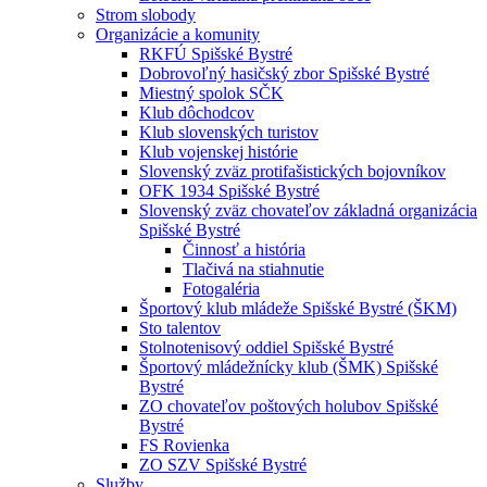
Strom slobody
Organizácie a komunity
RKFÚ Spišské Bystré
Dobrovoľný hasičský zbor Spišské Bystré
Miestný spolok SČK
Klub dôchodcov
Klub slovenských turistov
Klub vojenskej histórie
Slovenský zväz protifašistických bojovníkov
OFK 1934 Spišské Bystré
Slovenský zväz chovateľov základná organizácia
Spišské Bystré
Činnosť a história
Tlačivá na stiahnutie
Fotogaléria
Športový klub mládeže Spišské Bystré (ŠKM)
Sto talentov
Stolnotenisový oddiel Spišské Bystré
Športový mládežnícky klub (ŠMK) Spišské
Bystré
ZO chovateľov poštových holubov Spišské
Bystré
FS Rovienka
ZO SZV Spišské Bystré
Služby