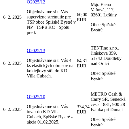
O2025/12
Mgr. Elena
Vaňová, 117,
Objednávame si u Vás
60,00
02601 Leštiny
supervízne stretnutie pre
6. 2. 2025
EUR
TSP obce Spišské Bystré v
Obec Spišské
NP - TSP a KC - Spolu
Bystré
pre k
TENTino s.r.o.,
O2025/13
Jiráskova 359,
51742 Doudleby
Objednávame si u Vás 4
64,31
6. 2. 2025
nad Orlicí
ks elastických obrusov na
EUR
koktejlový stôl do KD
Obec Spišské
Villa Cubach.
Bystré
METRO Cash &
O2025/10
Carry SR, Senecká
cesta 1881, 900 28
Objednávame si u Vás
334,74
6. 2. 2025
Ivanka pri Dunaji
tovar do KD Villa
EUR
Cubach, Spišské Bystré -
Obec Spišské
akcia 01.02.2025.
Bystré