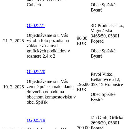
Cubach.
Obec Spišské
Bystré
O2025/21
3D Products s.r.o.,
Vagonárska
Objednávame si u Vás
3465/50, 05801
96,00
výrobu foto pozadia na
21. 2. 2025
Poprad
EUR
základe zaslaných
grafických podkladov v
Obec Spišské
rozmere 2,4 x 2
Bystré
O2025/20
Pavol Vitko,
Betlanovce 212,
Objednávame si u Vás
196,80
053 15 Hrabušice
zemné práce a nakladanie
19. 2. 2025
EUR
drevného odpadu na
Obec Spišské
obecnom kompostovisku v
Bystré
obci Spišsk
Ján Groh, Orlická
O2025/19
2696/20, 05801
700,00
Poprad