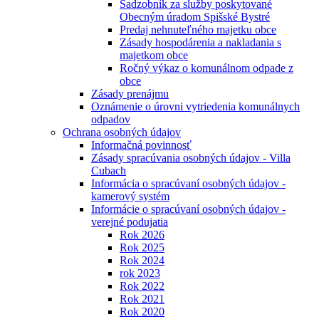
Sadzobník za služby poskytované
Obecným úradom Spišské Bystré
Predaj nehnuteľného majetku obce
Zásady hospodárenia a nakladania s
majetkom obce
Ročný výkaz o komunálnom odpade z
obce
Zásady prenájmu
Oznámenie o úrovni vytriedenia komunálnych
odpadov
Ochrana osobných údajov
Informačná povinnosť
Zásady spracúvania osobných údajov - Villa
Cubach
Informácia o spracúvaní osobných údajov -
kamerový systém
Informácie o spracúvaní osobných údajov -
verejné podujatia
Rok 2026
Rok 2025
Rok 2024
rok 2023
Rok 2022
Rok 2021
Rok 2020