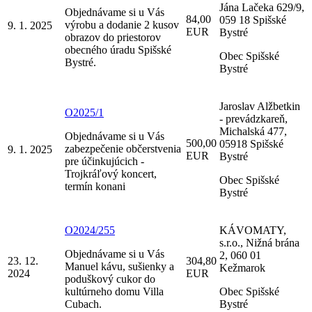
Jána Lačeka 629/9,
Objednávame si u Vás
84,00
059 18 Spišské
výrobu a dodanie 2 kusov
9. 1. 2025
EUR
Bystré
obrazov do priestorov
obecného úradu Spišské
Obec Spišské
Bystré.
Bystré
Jaroslav Alžbetkin
O2025/1
- prevádzkareň,
Michalská 477,
Objednávame si u Vás
500,00
05918 Spišské
zabezpečenie občerstvenia
9. 1. 2025
EUR
Bystré
pre účinkujúcich -
Trojkráľový koncert,
Obec Spišské
termín konani
Bystré
O2024/255
KÁVOMATY,
s.r.o., Nižná brána
Objednávame si u Vás
2, 060 01
23. 12.
304,80
Manuel kávu, sušienky a
Kežmarok
2024
EUR
poduškový cukor do
kultúrneho domu Villa
Obec Spišské
Cubach.
Bystré