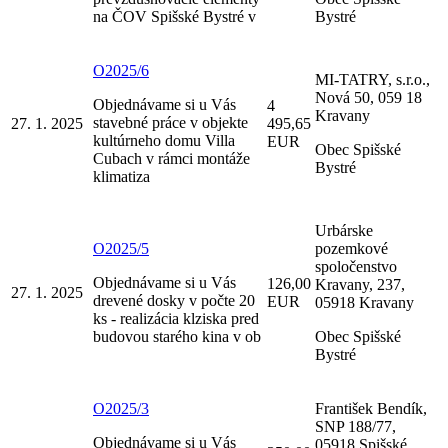
na ČOV Spišské Bystré v
Bystré
O2025/6
MI-TATRY, s.r.o.,
Nová 50, 059 18
Objednávame si u Vás
4
Kravany
stavebné práce v objekte
27. 1. 2025
495,65
kultúrneho domu Villa
EUR
Obec Spišské
Cubach v rámci montáže
Bystré
klimatiza
Urbárske
O2025/5
pozemkové
spoločenstvo
Objednávame si u Vás
126,00
Kravany, 237,
27. 1. 2025
drevené dosky v počte 20
EUR
05918 Kravany
ks - realizácia klziska pred
budovou starého kina v ob
Obec Spišské
Bystré
O2025/3
František Bendík,
SNP 188/77,
Objednávame si u Vás
05918 Spišské