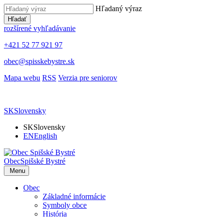
Hľadaný výraz
Hľadať
rozšírené vyhľadávanie
+421 52 77 921 97
obec@spisskebystre.sk
Mapa webu
RSS
Verzia pre seniorov
SK
Slovensky
SK
Slovensky
EN
English
Obec
Spišské Bystré
Menu
Obec
Základné informácie
Symboly obce
História