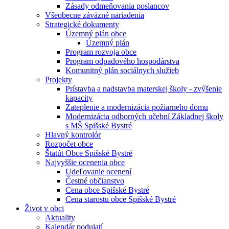
Zásady odmeňovania poslancov
Všeobecne záväzné nariadenia
Strategické dokumenty
Územný plán obce
Územný plán
Program rozvoja obce
Program odpadového hospodárstva
Komunitný plán sociálnych služieb
Projekty
Prístavba a nadstavba materskej školy - zvýšenie
kapacity
Zateplenie a modernizácia požiarneho domu
Modernizácia odborných učební Základnej školy
s MŠ Spišské Bystré
Hlavný kontrolór
Rozpočet obce
Štatút Obce Spišské Bystré
Najvyššie ocenenia obce
Udeľovanie ocenení
Čestné občianstvo
Cena obce Spišské Bystré
Cena starostu obce Spišské Bystré
Život v obci
Aktuality
Kalendár podujatí