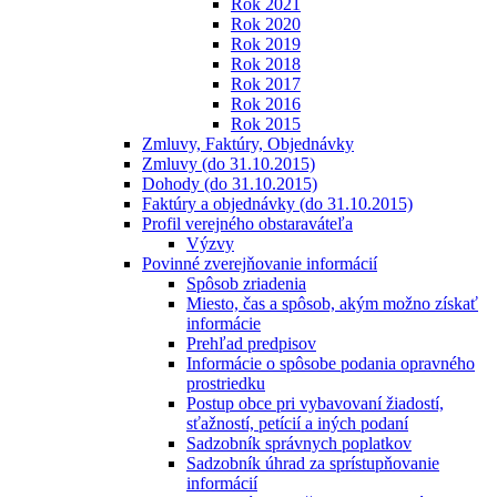
Rok 2021
Rok 2020
Rok 2019
Rok 2018
Rok 2017
Rok 2016
Rok 2015
Zmluvy, Faktúry, Objednávky
Zmluvy (do 31.10.2015)
Dohody (do 31.10.2015)
Faktúry a objednávky (do 31.10.2015)
Profil verejného obstaraváteľa
Výzvy
Povinné zverejňovanie informácií
Spôsob zriadenia
Miesto, čas a spôsob, akým možno získať
informácie
Prehľad predpisov
Informácie o spôsobe podania opravného
prostriedku
Postup obce pri vybavovaní žiadostí,
sťažností, petícií a iných podaní
Sadzobník správnych poplatkov
Sadzobník úhrad za sprístupňovanie
informácií