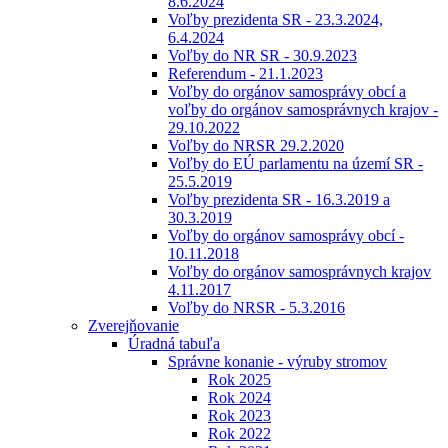
8.6.2024
Voľby prezidenta SR - 23.3.2024,
6.4.2024
Voľby do NR SR - 30.9.2023
Referendum - 21.1.2023
Voľby do orgánov samosprávy obcí a
voľby do orgánov samosprávnych krajov -
29.10.2022
Voľby do NRSR 29.2.2020
Voľby do EÚ parlamentu na území SR -
25.5.2019
Voľby prezidenta SR - 16.3.2019 a
30.3.2019
Voľby do orgánov samosprávy obcí -
10.11.2018
Voľby do orgánov samosprávnych krajov
4.11.2017
Voľby do NRSR - 5.3.2016
Zverejňovanie
Úradná tabuľa
Správne konanie - výruby stromov
Rok 2025
Rok 2024
Rok 2023
Rok 2022