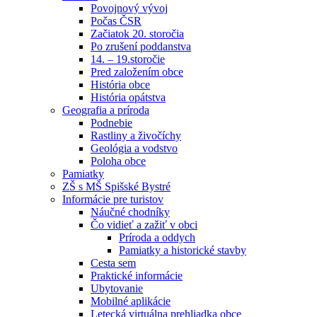
Povojnový vývoj
Počas ČSR
Začiatok 20. storočia
Po zrušení poddanstva
14. – 19.storočie
Pred založením obce
História obce
História opátstva
Geografia a príroda
Podnebie
Rastliny a živočíchy
Geológia a vodstvo
Poloha obce
Pamiatky
ZŠ s MŠ Spišské Bystré
Informácie pre turistov
Náučné chodníky
Čo vidieť a zažiť v obci
Príroda a oddych
Pamiatky a historické stavby
Cesta sem
Praktické informácie
Ubytovanie
Mobilné aplikácie
Letecká virtuálna prehliadka obce