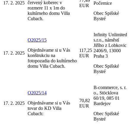
77,49
červený koberec v
17. 2. 2025
Počernice
EUR
rozmere 11 x 1m do
kultúrneho domu Villa
Obec Spišské
Cubach.
Bystré
Infinity Unlimited
O2025/15
s.r.o., náměstí
Jiřího z Lobkovic
Objednávame si u Vás
117,25
2406/9, 13000
17. 2. 2025
konštrukciu na
EUR
Praha 3
fotopozadia do kultúrneho
domu Villa Cubach.
Obec Spišské
Bystré
B-commerce, s. r.
O2025/14
o., Stöcklova
60/19, 085 01
70,82
Objednávame si u Vás
17. 2. 2025
Bardejov
EUR
tovar do KD Villa
Cubach:
Obec Spišské
Bystré