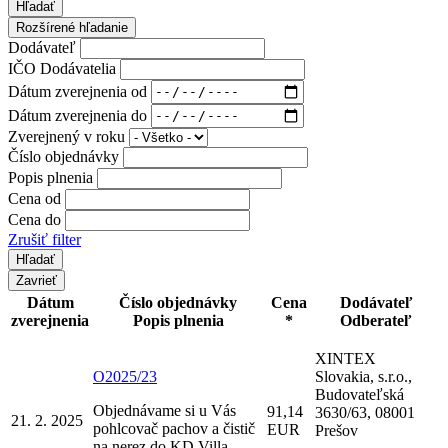
Hľadať
Rozšírené hľadanie
Dodávateľ
IČO Dodávatelia
Dátum zverejnenia od
Dátum zverejnenia do
Zverejnený v roku
Číslo objednávky
Popis plnenia
Cena od
Cena do
Zrušiť filter
Zavrieť
Dátum
Číslo objednávky
Cena
Dodávateľ
zverejnenia
Popis plnenia
*
Odberateľ
XINTEX
O2025/23
Slovakia, s.r.o.,
Budovateľská
Objednávame si u Vás
91,14
3630/63, 08001
21. 2. 2025
pohlcovač pachov a čistič
EUR
Prešov
na nerez do KD Villa