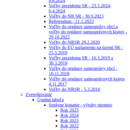
8.6.2024
Voľby prezidenta SR - 23.3.2024,
6.4.2024
Voľby do NR SR - 30.9.2023
Referendum - 21.1.2023
Voľby do orgánov samosprávy obcí a
voľby do orgánov samosprávnych krajov -
29.10.2022
Voľby do NRSR 29.2.2020
Voľby do EÚ parlamentu na území SR -
25.5.2019
Voľby prezidenta SR - 16.3.2019 a
30.3.2019
Voľby do orgánov samosprávy obcí -
10.11.2018
Voľby do orgánov samosprávnych krajov
4.11.2017
Voľby do NRSR - 5.3.2016
Zverejňovanie
Úradná tabuľa
Správne konanie - výruby stromov
Rok 2025
Rok 2024
Rok 2023
Rok 2022