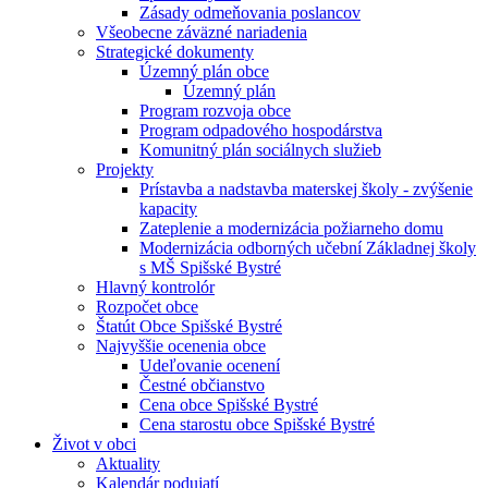
Zásady odmeňovania poslancov
Všeobecne záväzné nariadenia
Strategické dokumenty
Územný plán obce
Územný plán
Program rozvoja obce
Program odpadového hospodárstva
Komunitný plán sociálnych služieb
Projekty
Prístavba a nadstavba materskej školy - zvýšenie
kapacity
Zateplenie a modernizácia požiarneho domu
Modernizácia odborných učební Základnej školy
s MŠ Spišské Bystré
Hlavný kontrolór
Rozpočet obce
Štatút Obce Spišské Bystré
Najvyššie ocenenia obce
Udeľovanie ocenení
Čestné občianstvo
Cena obce Spišské Bystré
Cena starostu obce Spišské Bystré
Život v obci
Aktuality
Kalendár podujatí