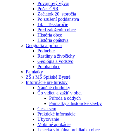
Povojnový vývoj
Počas ČSR
Začiatok 20. storočia
Po zrušení poddanstva
14. – 19.storočie
Pred založením obce
História obce
História opátstva
Geografia a príroda
Podnebie
Rastliny a živočíchy
Geológia a vodstvo
Poloha obce
Pamiatky
ZŠ s MŠ Spišské Bystré
Informácie pre turistov
Náučné chodníky
Čo vidieť a zažiť v obci
Príroda a oddych
Pamiatky a historické stavby
Cesta sem
Praktické informácie
Ubytovanie
Mobilné aplikácie
Letecká virtuálna prehliadka obce