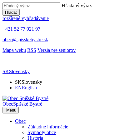
Hľadaný výraz
Hľadať
rozšírené vyhľadávanie
+421 52 77 921 97
obec@spisskebystre.sk
Mapa webu
RSS
Verzia pre seniorov
SK
Slovensky
SK
Slovensky
EN
English
Obec
Spišské Bystré
Menu
Obec
Základné informácie
Symboly obce
História