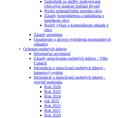
Sadzobník za služby poskytované
Obecným úradom Spišské Bystré
Predaj nehnuteľného majetku obce
Zásady hospodárenia a nakladania s
majetkom obce
Ročný výkaz o komunálnom odpade z
obce
Zásady prenájmu
Oznámenie o úrovni vytriedenia komunálnych
odpadov
Ochrana osobných údajov
Informačná povinnosť
Zásady spracúvania osobných údajov - Villa
Cubach
Informácia o spracúvaní osobných údajov -
kamerový systém
Informácie o spracúvaní osobných údajov -
verejné podujatia
Rok 2026
Rok 2025
Rok 2024
rok 2023
Rok 2022
Rok 2021
Rok 2020