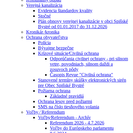
Verejná kanalizácia
Evidencia štandardov kvality
Stočné
Plán obnovy verejnej kanalizácie v obci Spišské
Bystré od 01.01.2017 do 31.12.2026
Kronikár ⁄kronika
Ochrana obyvateľstva
Polícia
Bývajme bezpečne
Krízové situácie⁄Civilná ochrana
Odporúčania civilnej ochrany - pri silnom
vetre, povodniach, silnom daždi a
zosuvoch pôdy
Časopis Revue "Civilná ochrana"
Stanovené termíny skúšky elektronických sirén
pre Obec Spišské Bystré
Požiarna ochrana
Základné pravidlá
Ochrana lesov pred požiarmi
SMS na číslo tiesňového volania
Voľby ⁄ Referendum
Voľby⁄Referendum - Archív
Referendum 2026 - 4.7.2026
Voľby do Európskeho parlamentu