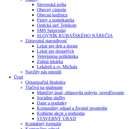
Slovenská pošta
Obecný cintorín
Obecná knižnica
Firmy a podnikatelia
Optická sieť Telekom
SMS Spravodaj
SLOVNÍK KUBAŠSKÉHO NÁREČIA
Zdravotná starostlivosť
Lekár pre deti a dorast
Lekár pre dospelých
Veterinárna poliklinika
Zubná lekárka
Lekáreň u sv. Michala
Navždy nás opustili
Úrad
Organizačná štruktúra
Tlačivá na stiahnutie
Matričný úrad, ohlasovňa pobytu, osvedčovanie
Sociálne služby
Dane a poplatky
Komunálny odpad a životné prostredie
Kultúrne akcie a podujatia
STAVEBNÝ ÚRAD
Kontaktný formulár
Komunálny odpad