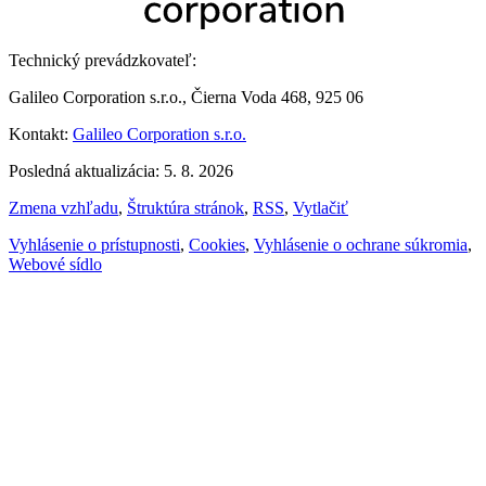
Technický prevádzkovateľ:
Galileo Corporation s.r.o., Čierna Voda 468, 925 06
Kontakt:
Galileo Corporation s.r.o.
Posledná aktualizácia: 5. 8. 2026
Zmena vzhľadu
,
Štruktúra stránok
,
RSS
,
Vytlačiť
Vyhlásenie o prístupnosti
,
Cookies
,
Vyhlásenie o ochrane súkromia
,
Webové sídlo