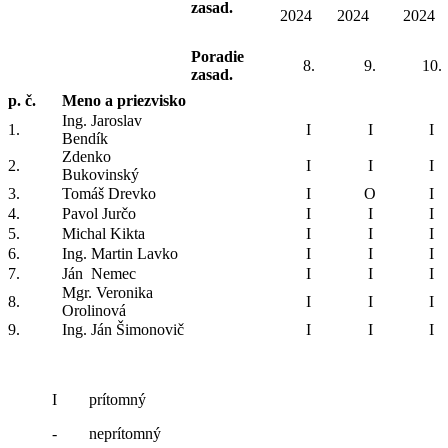
zasad.
2024
2024
2024
Poradie
8.
9.
10.
zasad.
p. č.
Meno a priezvisko
Ing. Jaroslav
1.
I
I
I
Bendík
Zdenko
2.
I
I
I
Bukovinský
3.
Tomáš Drevko
I
O
I
4.
Pavol Jurčo
I
I
I
5.
Michal Kikta
I
I
I
6.
Ing. Martin Lavko
I
I
I
7.
Ján Nemec
I
I
I
Mgr. Veronika
8.
I
I
I
Orolinová
9.
Ing. Ján Šimonovič
I
I
I
I prítomný
- neprítomný