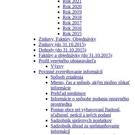
Rok 2021
Rok 2020
Rok 2019
Rok 2018
Rok 2017
Rok 2016
Rok 2015
Zmluvy, Faktúry, Objednávky
Zmluvy (do 31.10.2015)
Dohody (do 31.10.2015)
Faktúry a objednávky (do 31.10.2015)
Profil verejného obstaraváteľa
Výzvy
Povinné zverejňovanie informácií
Spôsob zriadenia
Miesto, čas a spôsob, akým možno získať
informácie
Prehľad predpisov
Informácie o spôsobe podania opravného
prostriedku
Postup obce pri vybavovaní žiadostí,
sťažností, petícií a iných podaní
Sadzobník správnych poplatkov
Sadzobník úhrad za sprístupňovanie
informácií