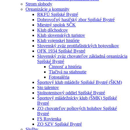
Strom slobody
Organizácie a komunity
RKFÚ Spišské Bystré
Dobrovoľný hasičský zbor Spišské Bystré
Miestný spolok SČK
Klub dôchodcov
Klub slovenských turistov
Klub vojenskej histórie
Slovenský zväz protifašistických bojovníkov
OFK 1934 Spišské Bystré
Slovenský zväz chovateľov základná organizácia
Spišské Bystré
Činnosť a história
Tlačivá na stiahnutie
Fotogaléria
Športový klub mládeže Spišské Bystré (ŠKM)
Sto talentov
Stolnotenisový oddiel Spišské Bystré
Športový mládežnícky klub (ŠMK) Spišské
Bystré
ZO chovateľov poštových holubov Spišské
Bystré
FS Rovienka
ZO SZV Spišské Bystré
Služby