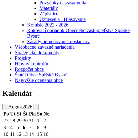
Pozvánky na zasadnutia
Materiály
Zápisnice
Uznesenia - Hlasovanie
Komisie 2022 - 2026
Rokovací poriadok Obecného zastupiteľstva Spišské
Bystré
Zásady odmeňovania poslancov
Všeobecne záväzné nariadenia
Strategické dokumenty
Projekty
Hlavný kontrolór
Rozpočet obce
Štatút Obce Spišské Bystré
Najvyššie ocenenia obce
Kalendár
August
2026
Po
Ut
St
Št
Pia
So
Ne
27
28
29
30
31
1
2
3
4
5
6
7
8
9
10
11
12
13
14
15
16