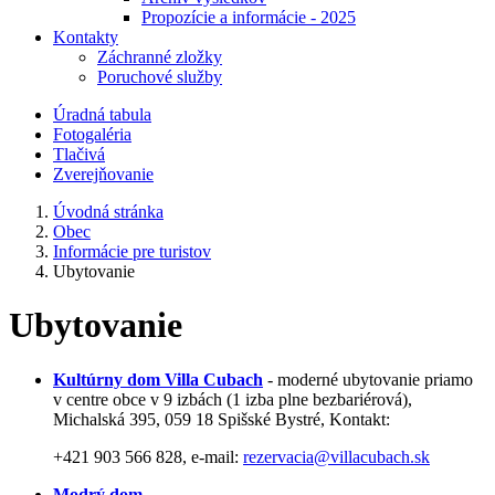
Propozície a informácie - 2025
Kontakty
Záchranné zložky
Poruchové služby
Úradná tabula
Fotogaléria
Tlačivá
Zverejňovanie
Úvodná stránka
Obec
Informácie pre turistov
Ubytovanie
Ubytovanie
Kultúrny dom Villa Cubach
- moderné ubytovanie priamo
v centre obce v 9 izbách (1 izba plne bezbariérová),
Michalská 395, 059 18 Spišské Bystré, Kontakt:
+421 903 566 828, e-mail:
rezervacia@villacubach.sk
Modrý dom