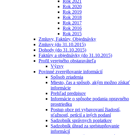
Rok 2021
Rok 2020
Rok 2019
Rok 2018
Rok 2017
Rok 2016
Rok 2015
Zmluvy, Faktúry, Objednávky
Zmluvy (do 31.10.2015)
Dohody (do 31.10.2015)
Faktúry a objednávky (do 31.10.2015)
Profil verejného obstaraváteľa
Výzvy
Povinné zverejňovanie informácií
Spôsob zriadenia
Miesto, čas a spôsob, akým možno získať
informácie
Prehľad predpisov
Informácie o spôsobe podania opravného
prostriedku
Postup obce pri vybavovaní žiadostí,
sťažností, petícií a iných podaní
Sadzobník správnych poplatkov
Sadzobník úhrad za sprístupňovanie
informácií