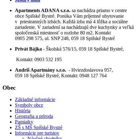
Apartments ADANA s.r.o.
sa nachádza priamo v centre
obce Spišské Bystré. Ponúka Vám príjemné ubytovanie
v priestranných izbách. Každá izba má 4 lôžka a sociálne
zariadenie. V zariadení sa nachádzajú dve kuchynky a veľká
spoločenská miestnosť o rozlohe 80 m2. Kontakt
0905 298 575, ul. SNP 248, 059 18 Spišské Bystré
Privát Bájka -
Školská 576/15, 059 18 Spišské Bystré,
Kontakt: 0903 532 195
Andriš Apartmány s.r.o.
- Hviezdoslavova 957,
059 18 Spišské Bystré, Kontakt: 0948 127 764
Obec
Základné informácie
Symboly obce
História
Geografia a príroda
Pamiatky
ZŠ s MŠ Spišské Bystré
Informácie pre turistov
Náučné chodníky