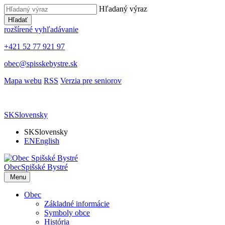
Hľadaný výraz
Hľadať
rozšírené vyhľadávanie
+421 52 77 921 97
obec@spisskebystre.sk
Mapa webu
RSS
Verzia pre seniorov
SK
Slovensky
SK
Slovensky
EN
English
Obec
Spišské Bystré
Menu
Obec
Základné informácie
Symboly obce
História