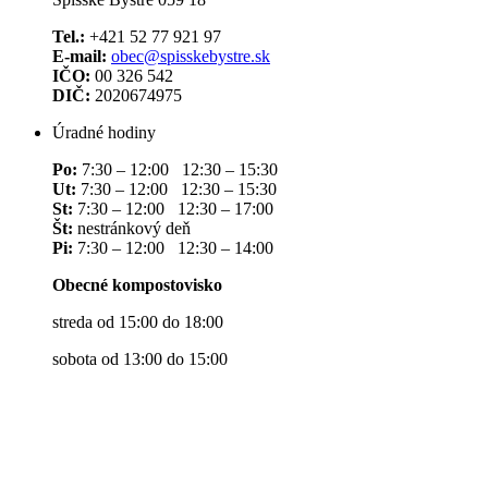
Tel.:
+421 52 77 921 97
E-mail:
obec@spisskebystre.sk
IČO:
00 326 542
DIČ:
2020674975
Úradné hodiny
Po:
7:30 – 12:00 12:30 – 15:30
Ut:
7:30 – 12:00 12:30 – 15:30
St:
7:30 – 12:00 12:30 – 17:00
Št:
nestránkový deň
Pi:
7:30 – 12:00 12:30 – 14:00
Obecné kompostovisko
streda od 15:00 do 18:00
sobota od 13:00 do 15:00