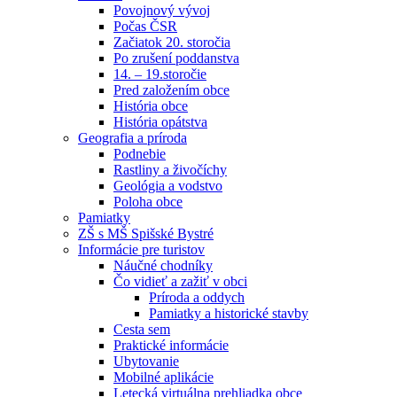
Povojnový vývoj
Počas ČSR
Začiatok 20. storočia
Po zrušení poddanstva
14. – 19.storočie
Pred založením obce
História obce
História opátstva
Geografia a príroda
Podnebie
Rastliny a živočíchy
Geológia a vodstvo
Poloha obce
Pamiatky
ZŠ s MŠ Spišské Bystré
Informácie pre turistov
Náučné chodníky
Čo vidieť a zažiť v obci
Príroda a oddych
Pamiatky a historické stavby
Cesta sem
Praktické informácie
Ubytovanie
Mobilné aplikácie
Letecká virtuálna prehliadka obce