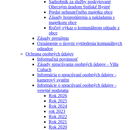
Sadzobník za služby poskytované
Obecným úradom Spišské Bystré
Predaj nehnuteľného majetku obce
Zásady hospodárenia a nakladania s
majetkom obce
Ročný výkaz o komunálnom odpade z
obce
Zásady prenájmu
Oznámenie o úrovni vytriedenia komunálnych
odpadov
Ochrana osobných údajov
Informačná povinnosť
Zásady spracúvania osobných údajov - Villa
Cubach
Informácia o spracúvaní osobných údajov -
kamerový systém
Informácie o spracúvaní osobných údajov -
verejné podujatia
Rok 2026
Rok 2025
Rok 2024
rok 2023
Rok 2022
Rok 2021
Rok 2020