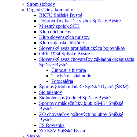
Strom slobody
Organizácie a komunity
RKFÚ Spišské Bystré
Dobrovoľný hasičský zbor Spišské Bystré
Miestný spolok SČK
Klub dôchodcov
Klub slovenských turistov
Klub vojenskej histórie
Slovenský zväz protifašistických bojovníkov
OFK 1934 Spišské Bystré
Slovenský zväz chovateľov základná organizácia
Spišské Bystré
Činnosť a história
Tlačivá na stiahnutie
Fotogaléria
Športový klub mládeže Spišské Bystré (ŠKM)
Sto talentov
Stolnotenisový oddiel Spišské Bystré
Športový mládežnícky klub (ŠMK) Spišské
Bystré
ZO chovateľov poštových holubov Spišské
Bystré
FS Rovienka
ZO SZV Spišské Bystré
Služby