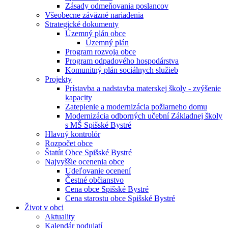
Zásady odmeňovania poslancov
Všeobecne záväzné nariadenia
Strategické dokumenty
Územný plán obce
Územný plán
Program rozvoja obce
Program odpadového hospodárstva
Komunitný plán sociálnych služieb
Projekty
Prístavba a nadstavba materskej školy - zvýšenie
kapacity
Zateplenie a modernizácia požiarneho domu
Modernizácia odborných učební Základnej školy
s MŠ Spišské Bystré
Hlavný kontrolór
Rozpočet obce
Štatút Obce Spišské Bystré
Najvyššie ocenenia obce
Udeľovanie ocenení
Čestné občianstvo
Cena obce Spišské Bystré
Cena starostu obce Spišské Bystré
Život v obci
Aktuality
Kalendár podujatí