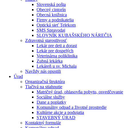
Slovenská pošta
Obecný cintorín
Obecná knižnica
Firmy a podnikatelia
Optická sieť Telekom
SMS Spravodaj
SLOVNÍK KUBAŠSKÉHO NÁREČIA
Zdravotná starostlivosť
Lekár pre deti a dorast
Lekár pre dospelých
Veterinárna poliklinika
Zubná lekárka
Lekáreň u sv. Michala
Navždy nás opustili
Úrad
Organizačná štruktúra
Tlačivá na stiahnutie
Matričný úrad, ohlasovňa pobytu, osvedčovanie
Sociálne služby
Dane a poplatky
Komunálny odpad a životné prostredie
Kultúrne akcie a podujatia
STAVEBNÝ ÚRAD
Kontaktný formulár
Komunálny odpad