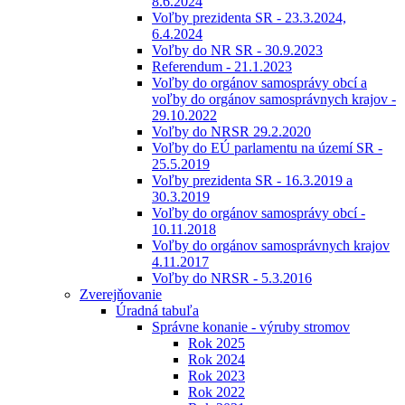
8.6.2024
Voľby prezidenta SR - 23.3.2024,
6.4.2024
Voľby do NR SR - 30.9.2023
Referendum - 21.1.2023
Voľby do orgánov samosprávy obcí a
voľby do orgánov samosprávnych krajov -
29.10.2022
Voľby do NRSR 29.2.2020
Voľby do EÚ parlamentu na území SR -
25.5.2019
Voľby prezidenta SR - 16.3.2019 a
30.3.2019
Voľby do orgánov samosprávy obcí -
10.11.2018
Voľby do orgánov samosprávnych krajov
4.11.2017
Voľby do NRSR - 5.3.2016
Zverejňovanie
Úradná tabuľa
Správne konanie - výruby stromov
Rok 2025
Rok 2024
Rok 2023
Rok 2022