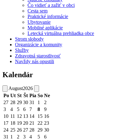
Čo vidieť a zažiť v obci
Cesta sem
Praktické informácie
Ubytovanie
Mobilné aplikácie
Letecká virtuálna prehliadka obce
Strom slobody
Organizácie a komunity
Služby
Zdravotná starostlivosť
Navždy nás opustili
Kalendár
August
2026
Po
Ut
St
Št
Pia
So
Ne
27
28
29
30
31
1
2
3
4
5
6
7
8
9
10
11
12
13
14
15
16
17
18
19
20
21
22
23
24
25
26
27
28
29
30
31
1
2
3
4
5
6