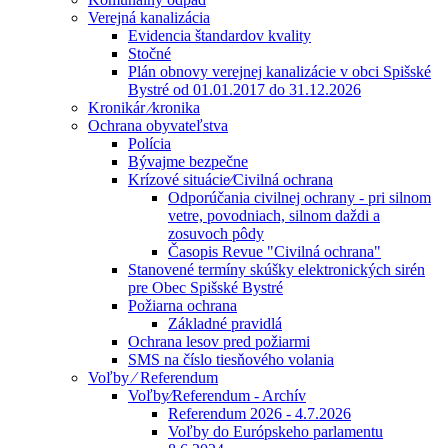
Verejná kanalizácia
Evidencia štandardov kvality
Stočné
Plán obnovy verejnej kanalizácie v obci Spišské
Bystré od 01.01.2017 do 31.12.2026
Kronikár ⁄kronika
Ochrana obyvateľstva
Polícia
Bývajme bezpečne
Krízové situácie⁄Civilná ochrana
Odporúčania civilnej ochrany - pri silnom
vetre, povodniach, silnom daždi a
zosuvoch pôdy
Časopis Revue "Civilná ochrana"
Stanovené termíny skúšky elektronických sirén
pre Obec Spišské Bystré
Požiarna ochrana
Základné pravidlá
Ochrana lesov pred požiarmi
SMS na číslo tiesňového volania
Voľby ⁄ Referendum
Voľby⁄Referendum - Archív
Referendum 2026 - 4.7.2026
Voľby do Európskeho parlamentu