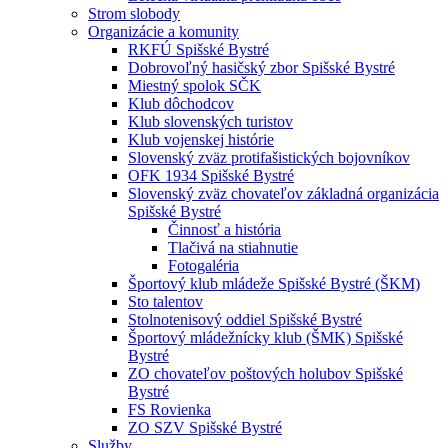
Strom slobody
Organizácie a komunity
RKFÚ Spišské Bystré
Dobrovoľný hasičský zbor Spišské Bystré
Miestný spolok SČK
Klub dôchodcov
Klub slovenských turistov
Klub vojenskej histórie
Slovenský zväz protifašistických bojovníkov
OFK 1934 Spišské Bystré
Slovenský zväz chovateľov základná organizácia
Spišské Bystré
Činnosť a história
Tlačivá na stiahnutie
Fotogaléria
Športový klub mládeže Spišské Bystré (ŠKM)
Sto talentov
Stolnotenisový oddiel Spišské Bystré
Športový mládežnícky klub (ŠMK) Spišské
Bystré
ZO chovateľov poštových holubov Spišské
Bystré
FS Rovienka
ZO SZV Spišské Bystré
Služby