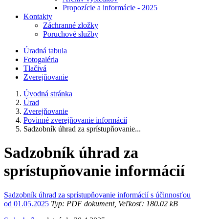
Propozície a informácie - 2025
Kontakty
Záchranné zložky
Poruchové služby
Úradná tabula
Fotogaléria
Tlačivá
Zverejňovanie
Úvodná stránka
Úrad
Zverejňovanie
Povinné zverejňovanie informácií
Sadzobník úhrad za sprístupňovanie...
Sadzobník úhrad za
sprístupňovanie informácií
Sadzobník úhrad za sprístupňovanie informácií s účinnosťou
od 01.05.2025
Typ: PDF dokument, Veľkosť: 180.02 kB