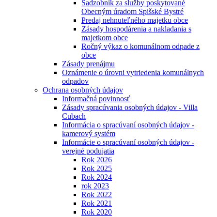
Sadzobník za služby poskytované
Obecným úradom Spišské Bystré
Predaj nehnuteľného majetku obce
Zásady hospodárenia a nakladania s
majetkom obce
Ročný výkaz o komunálnom odpade z
obce
Zásady prenájmu
Oznámenie o úrovni vytriedenia komunálnych
odpadov
Ochrana osobných údajov
Informačná povinnosť
Zásady spracúvania osobných údajov - Villa
Cubach
Informácia o spracúvaní osobných údajov -
kamerový systém
Informácie o spracúvaní osobných údajov -
verejné podujatia
Rok 2026
Rok 2025
Rok 2024
rok 2023
Rok 2022
Rok 2021
Rok 2020