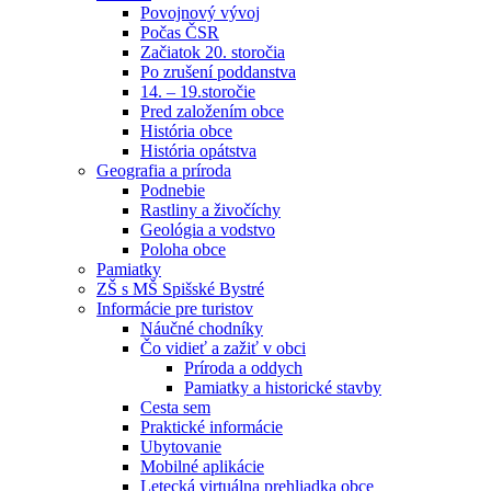
Povojnový vývoj
Počas ČSR
Začiatok 20. storočia
Po zrušení poddanstva
14. – 19.storočie
Pred založením obce
História obce
História opátstva
Geografia a príroda
Podnebie
Rastliny a živočíchy
Geológia a vodstvo
Poloha obce
Pamiatky
ZŠ s MŠ Spišské Bystré
Informácie pre turistov
Náučné chodníky
Čo vidieť a zažiť v obci
Príroda a oddych
Pamiatky a historické stavby
Cesta sem
Praktické informácie
Ubytovanie
Mobilné aplikácie
Letecká virtuálna prehliadka obce