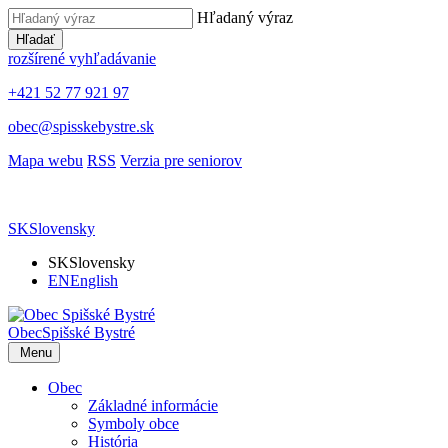
Hľadaný výraz
Hľadať
rozšírené vyhľadávanie
+421 52 77 921 97
obec@spisskebystre.sk
Mapa webu
RSS
Verzia pre seniorov
SK
Slovensky
SK
Slovensky
EN
English
Obec
Spišské Bystré
Menu
Obec
Základné informácie
Symboly obce
História