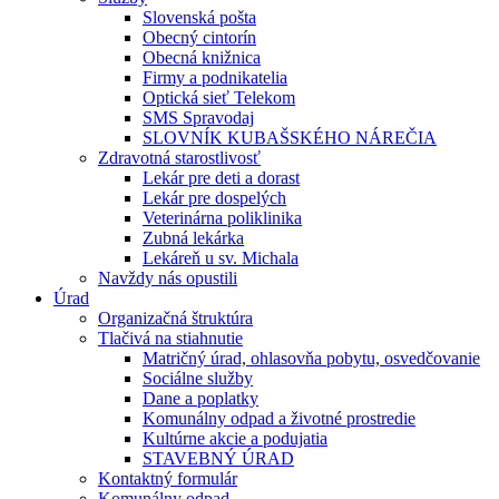
Slovenská pošta
Obecný cintorín
Obecná knižnica
Firmy a podnikatelia
Optická sieť Telekom
SMS Spravodaj
SLOVNÍK KUBAŠSKÉHO NÁREČIA
Zdravotná starostlivosť
Lekár pre deti a dorast
Lekár pre dospelých
Veterinárna poliklinika
Zubná lekárka
Lekáreň u sv. Michala
Navždy nás opustili
Úrad
Organizačná štruktúra
Tlačivá na stiahnutie
Matričný úrad, ohlasovňa pobytu, osvedčovanie
Sociálne služby
Dane a poplatky
Komunálny odpad a životné prostredie
Kultúrne akcie a podujatia
STAVEBNÝ ÚRAD
Kontaktný formulár
Komunálny odpad