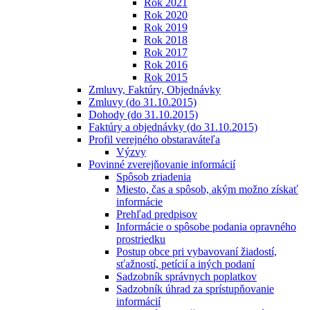
Rok 2021
Rok 2020
Rok 2019
Rok 2018
Rok 2017
Rok 2016
Rok 2015
Zmluvy, Faktúry, Objednávky
Zmluvy (do 31.10.2015)
Dohody (do 31.10.2015)
Faktúry a objednávky (do 31.10.2015)
Profil verejného obstaraváteľa
Výzvy
Povinné zverejňovanie informácií
Spôsob zriadenia
Miesto, čas a spôsob, akým možno získať
informácie
Prehľad predpisov
Informácie o spôsobe podania opravného
prostriedku
Postup obce pri vybavovaní žiadostí,
sťažností, petícií a iných podaní
Sadzobník správnych poplatkov
Sadzobník úhrad za sprístupňovanie
informácií