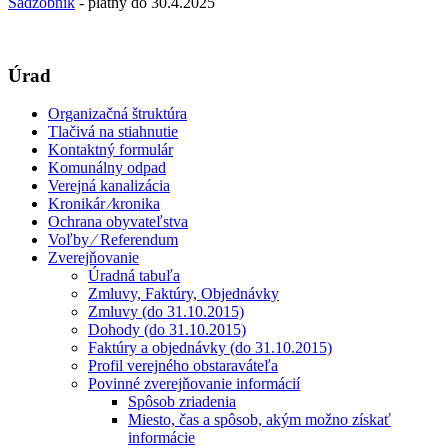
Sadzobník
- platný do 30.4.2025
Úrad
Organizačná štruktúra
Tlačivá na stiahnutie
Kontaktný formulár
Komunálny odpad
Verejná kanalizácia
Kronikár ⁄kronika
Ochrana obyvateľstva
Voľby ⁄ Referendum
Zverejňovanie
Úradná tabuľa
Zmluvy, Faktúry, Objednávky
Zmluvy (do 31.10.2015)
Dohody (do 31.10.2015)
Faktúry a objednávky (do 31.10.2015)
Profil verejného obstaraváteľa
Povinné zverejňovanie informácií
Spôsob zriadenia
Miesto, čas a spôsob, akým možno získať
informácie