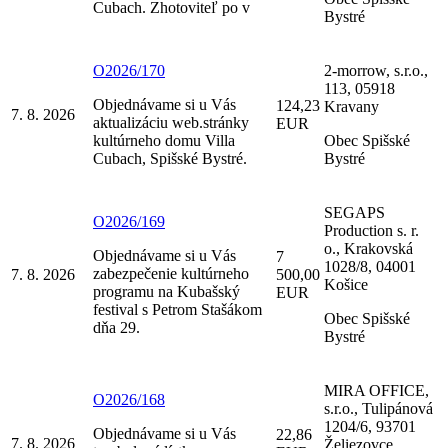
Cubach. Zhotoviteľ po v
Bystré
O2026/170
2-morrow, s.r.o.,
113, 05918
Objednávame si u Vás
124,23
Kravany
7. 8. 2026
aktualizáciu web.stránky
EUR
kultúrneho domu Villa
Obec Spišské
Cubach, Spišské Bystré.
Bystré
SEGAPS
O2026/169
Production s. r.
o., Krakovská
Objednávame si u Vás
7
1028/8, 04001
zabezpečenie kultúrneho
7. 8. 2026
500,00
Košice
programu na Kubašský
EUR
festival s Petrom Stašákom
Obec Spišské
dňa 29.
Bystré
MIRA OFFICE,
O2026/168
s.r.o., Tulipánová
1204/6, 93701
Objednávame si u Vás
22,86
7. 8. 2026
Želiezovce