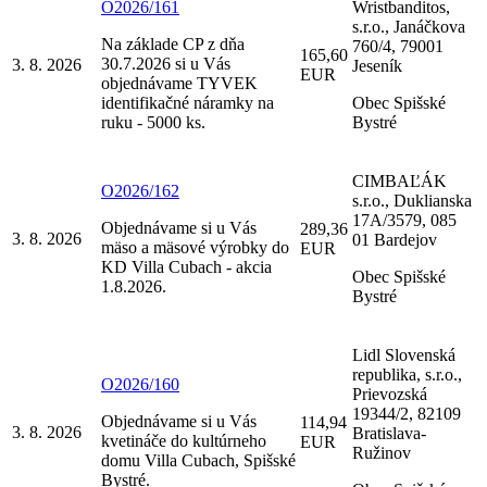
O2026/161
Wristbanditos,
s.r.o., Janáčkova
Na základe CP z dňa
760/4, 79001
165,60
30.7.2026 si u Vás
3. 8. 2026
Jeseník
EUR
objednávame TYVEK
identifikačné náramky na
Obec Spišské
ruku - 5000 ks.
Bystré
CIMBAĽÁK
O2026/162
s.r.o., Duklianska
17A/3579, 085
Objednávame si u Vás
289,36
3. 8. 2026
01 Bardejov
mäso a mäsové výrobky do
EUR
KD Villa Cubach - akcia
Obec Spišské
1.8.2026.
Bystré
Lidl Slovenská
republika, s.r.o.,
O2026/160
Prievozská
19344/2, 82109
Objednávame si u Vás
114,94
3. 8. 2026
Bratislava-
kvetináče do kultúrneho
EUR
Ružinov
domu Villa Cubach, Spišské
Bystré.