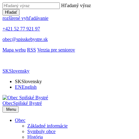
Hľadaný výraz
Hľadať
rozšírené vyhľadávanie
+421 52 77 921 97
obec@spisskebystre.sk
Mapa webu
RSS
Verzia pre seniorov
SK
Slovensky
SK
Slovensky
EN
English
Obec
Spišské Bystré
Menu
Obec
Základné informácie
Symboly obce
História