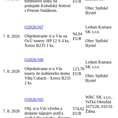
tombolové lístky na
EUR
podujatie Kubašský festival
Obec Spišské
s Petrom Stašákom.
Bystré
O2026/167
Ledum Kamara
SK s.r.o.
94,94
Objednávame si u Vás na
7. 8. 2026
EUR
OcÚ tonery: HP 12 A 4 ks,
Obec Spišské
Xerox B235 1 ks.
Bystré
O2026/166
Ledum Kamara
SK s.r.o.
Objednávame si u Vás
123,70
7. 8. 2026
tonery do kultúrneho domu
EUR
Obec Spišské
Villa Cubach - Xerox B235
Bystré
2 ks.
WRC SR, s.r.o.,
O2026/165
Veľká Okružná
1075/28, 010 01
Obj. si u Vás výrobu a
574,02
7. 8. 2026
Žilina
dodanie nápojov podľa
EUR
grafického návrhu - Energy