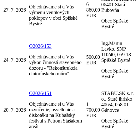
6
06401 Stará
Objednávame si u Vás
27. 7. 2026
860,00
Ľubovňa
výmenu ventilových
EUR
poklopov v obci Spišské
Obec Spišské
Bystré.
Bystré
Ing.Martin
O2026/153
Lavko, SNP
110/40, 059 18
Objednávame si u Vás
500,00
24. 7. 2026
Spišské Bystré
výkon činností stavebného
EUR
dozoru - "Rekonštrukcia
Obec Spišské
cintorínskeho múru".
Bystré
O2026/151
STABU.SK s. r.
o., Staré ihrisko
Objednávame si u Vás
1
406/4, 058 01
ozvučenie, osvetlenie a
20. 7. 2026
700,00
Gánovce
diskotéku na Kubašský
EUR
festival s Petrom Stašákom
Obec Spišské
areál
Bystré