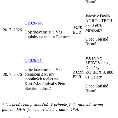
Bystré
Jaroslav Pavlík
AGRO - TECH,
O2026/146
28, 05976
93,79
20. 7. 2026
Mlynčeky
Objednávame si u Vás
EUR
doplnky na traktor Farmtec.
Obec Spišské
Bystré
JOHNNY
O2026/145
SERVIS s.r.o.,
Dolečky
Objednávame si u Vás
202,95
P.O.BOX 3, 900
prenájom 3 kusov
20. 7. 2026
EUR
61 Gajary
mobilných toaliet na
Kubašský festival s Petrom
Obec Spišské
Stašákom dňa 2
Bystré
* Uvedená cena je konečná. V prípade, že je zmluvná strana
platcom DPH, je cena uvedená vrátane DPH.