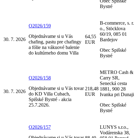
Obec Spišské
Bystré
B-commerce, s. r.
O2026/159
o., Stöcklova
60/19, 085 01
Objednávame si u Vás
64,55
30. 7. 2026
Bardejov
chafing, pastu pre chafingy
EUR
a fólie na vákuové balenie
Obec Spišské
do kultúrneho domu Villa
Bystré
METRO Cash &
O2026/158
Carry SR,
Senecká cesta
Objednávame si u Vás tovar
218,48
1881, 900 28
30. 7. 2026
do KD Villa Cubach,
EUR
Ivanka pri Dunaji
Spišské Bystré - akcia
25.7.2026.
Obec Spišské
Bystré
O2026/157
LUNYS s.r.o.,
Vodárenska 38,
Objednávame si u Vás tovar
88,40