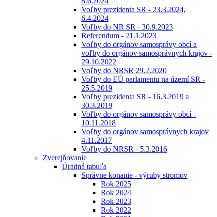
8.6.2024
Voľby prezidenta SR - 23.3.2024,
6.4.2024
Voľby do NR SR - 30.9.2023
Referendum - 21.1.2023
Voľby do orgánov samosprávy obcí a
voľby do orgánov samosprávnych krajov -
29.10.2022
Voľby do NRSR 29.2.2020
Voľby do EÚ parlamentu na území SR -
25.5.2019
Voľby prezidenta SR - 16.3.2019 a
30.3.2019
Voľby do orgánov samosprávy obcí -
10.11.2018
Voľby do orgánov samosprávnych krajov
4.11.2017
Voľby do NRSR - 5.3.2016
Zverejňovanie
Úradná tabuľa
Správne konanie - výruby stromov
Rok 2025
Rok 2024
Rok 2023
Rok 2022