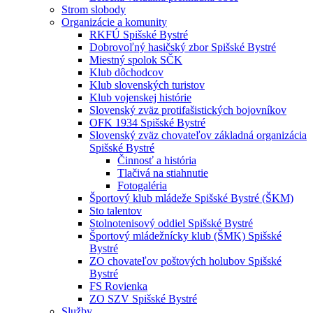
Strom slobody
Organizácie a komunity
RKFÚ Spišské Bystré
Dobrovoľný hasičský zbor Spišské Bystré
Miestný spolok SČK
Klub dôchodcov
Klub slovenských turistov
Klub vojenskej histórie
Slovenský zväz protifašistických bojovníkov
OFK 1934 Spišské Bystré
Slovenský zväz chovateľov základná organizácia
Spišské Bystré
Činnosť a história
Tlačivá na stiahnutie
Fotogaléria
Športový klub mládeže Spišské Bystré (ŠKM)
Sto talentov
Stolnotenisový oddiel Spišské Bystré
Športový mládežnícky klub (ŠMK) Spišské
Bystré
ZO chovateľov poštových holubov Spišské
Bystré
FS Rovienka
ZO SZV Spišské Bystré
Služby