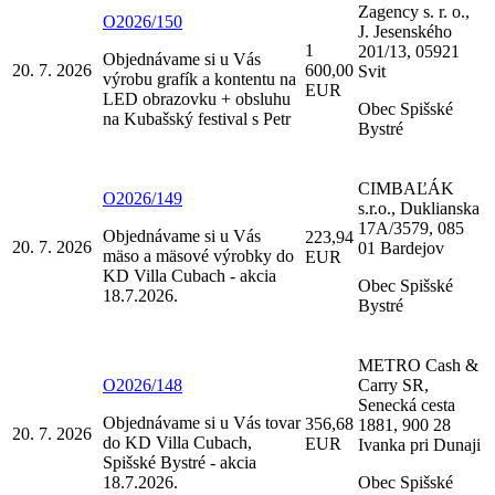
Zagency s. r. o.,
O2026/150
J. Jesenského
1
201/13, 05921
Objednávame si u Vás
20. 7. 2026
600,00
Svit
výrobu grafík a kontentu na
EUR
LED obrazovku + obsluhu
Obec Spišské
na Kubašský festival s Petr
Bystré
CIMBAĽÁK
O2026/149
s.r.o., Duklianska
17A/3579, 085
Objednávame si u Vás
223,94
20. 7. 2026
01 Bardejov
mäso a mäsové výrobky do
EUR
KD Villa Cubach - akcia
Obec Spišské
18.7.2026.
Bystré
METRO Cash &
O2026/148
Carry SR,
Senecká cesta
Objednávame si u Vás tovar
356,68
1881, 900 28
20. 7. 2026
do KD Villa Cubach,
EUR
Ivanka pri Dunaji
Spišské Bystré - akcia
18.7.2026.
Obec Spišské