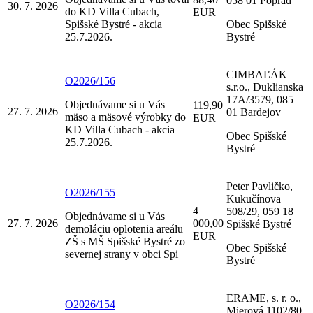
058 01 Poprad
30. 7. 2026
do KD Villa Cubach,
EUR
Spišské Bystré - akcia
Obec Spišské
25.7.2026.
Bystré
CIMBAĽÁK
O2026/156
s.r.o., Duklianska
17A/3579, 085
Objednávame si u Vás
119,90
27. 7. 2026
01 Bardejov
mäso a mäsové výrobky do
EUR
KD Villa Cubach - akcia
Obec Spišské
25.7.2026.
Bystré
Peter Pavličko,
O2026/155
Kukučínova
4
508/29, 059 18
Objednávame si u Vás
27. 7. 2026
000,00
Spišské Bystré
demoláciu oplotenia areálu
EUR
ZŠ s MŠ Spišské Bystré zo
Obec Spišské
severnej strany v obci Spi
Bystré
ERAME, s. r. o.,
O2026/154
Mierová 1102/80,