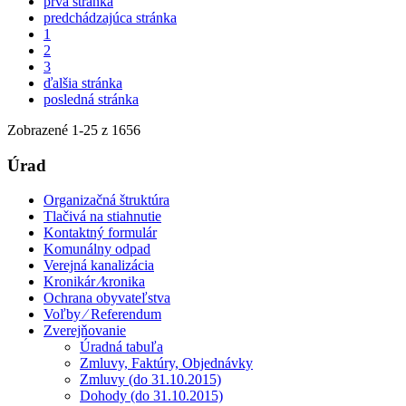
prvá stránka
predchádzajúca stránka
1
2
3
ďalšia stránka
posledná stránka
Zobrazené
1
-
25
z 1656
Úrad
Organizačná štruktúra
Tlačivá na stiahnutie
Kontaktný formulár
Komunálny odpad
Verejná kanalizácia
Kronikár ⁄kronika
Ochrana obyvateľstva
Voľby ⁄ Referendum
Zverejňovanie
Úradná tabuľa
Zmluvy, Faktúry, Objednávky
Zmluvy (do 31.10.2015)
Dohody (do 31.10.2015)