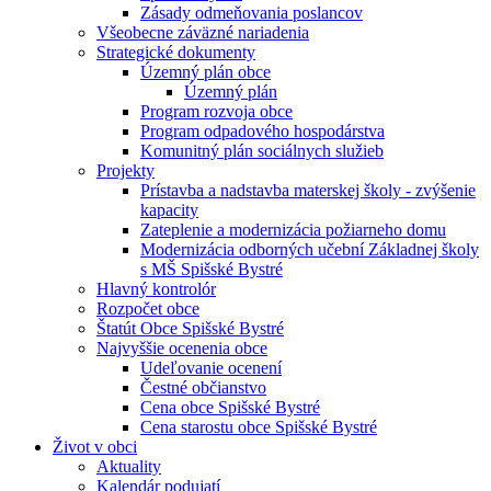
Zásady odmeňovania poslancov
Všeobecne záväzné nariadenia
Strategické dokumenty
Územný plán obce
Územný plán
Program rozvoja obce
Program odpadového hospodárstva
Komunitný plán sociálnych služieb
Projekty
Prístavba a nadstavba materskej školy - zvýšenie
kapacity
Zateplenie a modernizácia požiarneho domu
Modernizácia odborných učební Základnej školy
s MŠ Spišské Bystré
Hlavný kontrolór
Rozpočet obce
Štatút Obce Spišské Bystré
Najvyššie ocenenia obce
Udeľovanie ocenení
Čestné občianstvo
Cena obce Spišské Bystré
Cena starostu obce Spišské Bystré
Život v obci
Aktuality
Kalendár podujatí