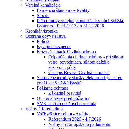
Verejná kanalizácia
Evidencia štandardov kvality
Stočné
Plán obnovy verejnej kanalizácie v obci Spišské
Bystré od 01.01.2017 do 31.12.2026
Kronikár ⁄kronika
Ochrana obyvateľstva
Polícia
Bývajme bezpečne
Krízové situácie⁄Civilná ochrana
Odporúčania civilnej ochrany - pri silnom
vetre, povodniach, silnom daždi a
zosuvoch pôdy
Časopis Revue "Civilná ochrana"
Stanovené termíny skúšky elektronických sirén
pre Obec Spišské Bystré
Požiarna ochrana
Základné pravidlá
Ochrana lesov pred požiarmi
SMS na číslo tiesňového volania
Voľby ⁄ Referendum
Voľby⁄Referendum - Archív
Referendum 2026 - 4.7.2026
Voľby do Európskeho parlamentu