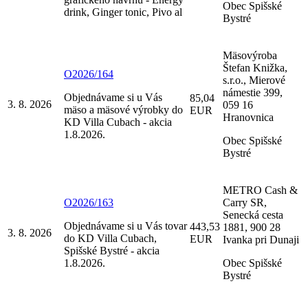
Obec Spišské
drink, Ginger tonic, Pivo al
Bystré
Mäsovýroba
Štefan Knižka,
O2026/164
s.r.o., Mierové
námestie 399,
Objednávame si u Vás
85,04
3. 8. 2026
059 16
mäso a mäsové výrobky do
EUR
Hranovnica
KD Villa Cubach - akcia
1.8.2026.
Obec Spišské
Bystré
METRO Cash &
O2026/163
Carry SR,
Senecká cesta
Objednávame si u Vás tovar
443,53
1881, 900 28
3. 8. 2026
do KD Villa Cubach,
EUR
Ivanka pri Dunaji
Spišské Bystré - akcia
1.8.2026.
Obec Spišské
Bystré