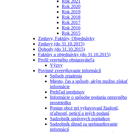
Rok 2021
Rok 2020
Rok 2019
Rok 2018
Rok 2017
Rok 2016
Rok 2015
Zmluvy, Faktúry, Objednávky
Zmluvy (do 31.10.2015)
Dohody (do 31.10.2015)
Faktúry a objednávky (do 31.10.2015)
Profil verejného obstaraváteľa
Výzvy
Povinné zverejňovanie informácií
Spôsob zriadenia
Miesto, čas a spôsob, akým možno získať
informácie
Prehľad predpisov
Informácie o spôsobe podania opravného
prostriedku
Postup obce pri vybavovaní žiadostí,
sťažností, petícií a iných podaní
Sadzobník správnych poplatkov
Sadzobník úhrad za sprístupňovanie
informácií