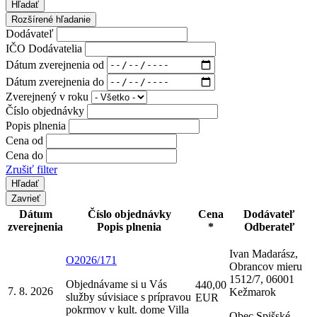
Hľadať
Rozšírené hľadanie
Dodávateľ
IČO Dodávatelia
Dátum zverejnenia od
Dátum zverejnenia do
Zverejnený v roku
Číslo objednávky
Popis plnenia
Cena od
Cena do
Zrušiť filter
Zavrieť
Dátum
Číslo objednávky
Cena
Dodávateľ
zverejnenia
Popis plnenia
*
Odberateľ
Ivan Madarász,
O2026/171
Obrancov mieru
1512/7, 06001
Objednávame si u Vás
440,00
7. 8. 2026
Kežmarok
služby súvisiace s prípravou
EUR
pokrmov v kult. dome Villa
Obec Spišské