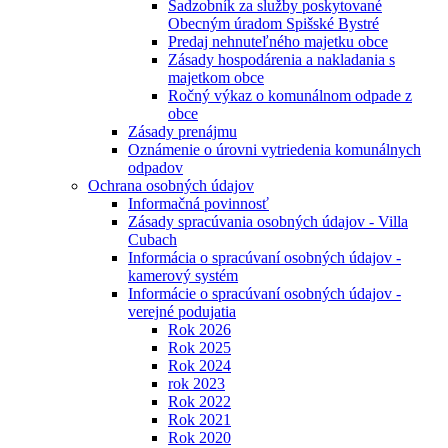
Sadzobník za služby poskytované
Obecným úradom Spišské Bystré
Predaj nehnuteľného majetku obce
Zásady hospodárenia a nakladania s
majetkom obce
Ročný výkaz o komunálnom odpade z
obce
Zásady prenájmu
Oznámenie o úrovni vytriedenia komunálnych
odpadov
Ochrana osobných údajov
Informačná povinnosť
Zásady spracúvania osobných údajov - Villa
Cubach
Informácia o spracúvaní osobných údajov -
kamerový systém
Informácie o spracúvaní osobných údajov -
verejné podujatia
Rok 2026
Rok 2025
Rok 2024
rok 2023
Rok 2022
Rok 2021
Rok 2020