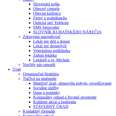
Slovenská pošta
Obecný cintorín
Obecná knižnica
Firmy a podnikatelia
Optická sieť Telekom
SMS Spravodaj
SLOVNÍK KUBAŠSKÉHO NÁREČIA
Zdravotná starostlivosť
Lekár pre deti a dorast
Lekár pre dospelých
Veterinárna poliklinika
Zubná lekárka
Lekáreň u sv. Michala
Navždy nás opustili
Úrad
Organizačná štruktúra
Tlačivá na stiahnutie
Matričný úrad, ohlasovňa pobytu, osvedčovanie
Sociálne služby
Dane a poplatky
Komunálny odpad a životné prostredie
Kultúrne akcie a podujatia
STAVEBNÝ ÚRAD
Kontaktný formulár
Komunálny odpad