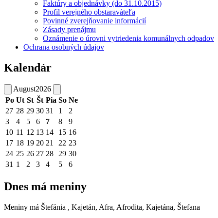
Faktúry a objednávky (do 31.10.2015)
Profil verejného obstaraváteľa
Povinné zverejňovanie informácií
Zásady prenájmu
Oznámenie o úrovni vytriedenia komunálnych odpadov
Ochrana osobných údajov
Kalendár
August
2026
Po
Ut
St
Št
Pia
So
Ne
27
28
29
30
31
1
2
3
4
5
6
7
8
9
10
11
12
13
14
15
16
17
18
19
20
21
22
23
24
25
26
27
28
29
30
31
1
2
3
4
5
6
Dnes má meniny
Meniny má
Štefánia
, Kajetán, Afra, Afrodita, Kajetána, Štefana