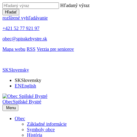
Hľadaný výraz
Hľadať
rozšírené vyhľadávanie
+421 52 77 921 97
obec@spisskebystre.sk
Mapa webu
RSS
Verzia pre seniorov
SK
Slovensky
SK
Slovensky
EN
English
Obec
Spišské Bystré
Menu
Obec
Základné informácie
Symboly obce
História