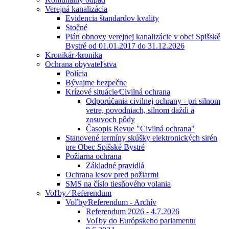
Verejná kanalizácia
Evidencia štandardov kvality
Stočné
Plán obnovy verejnej kanalizácie v obci Spišské
Bystré od 01.01.2017 do 31.12.2026
Kronikár ⁄kronika
Ochrana obyvateľstva
Polícia
Bývajme bezpečne
Krízové situácie⁄Civilná ochrana
Odporúčania civilnej ochrany - pri silnom
vetre, povodniach, silnom daždi a
zosuvoch pôdy
Časopis Revue "Civilná ochrana"
Stanovené termíny skúšky elektronických sirén
pre Obec Spišské Bystré
Požiarna ochrana
Základné pravidlá
Ochrana lesov pred požiarmi
SMS na číslo tiesňového volania
Voľby ⁄ Referendum
Voľby⁄Referendum - Archív
Referendum 2026 - 4.7.2026
Voľby do Európskeho parlamentu