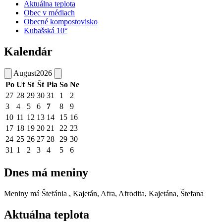
Aktuálna teplota
Obec v médiach
Obecné kompostovisko
Kubašská 10°
Kalendár
August
2026
Po
Ut
St
Št
Pia
So
Ne
27
28
29
30
31
1
2
3
4
5
6
7
8
9
10
11
12
13
14
15
16
17
18
19
20
21
22
23
24
25
26
27
28
29
30
31
1
2
3
4
5
6
Dnes má meniny
Meniny má
Štefánia
, Kajetán, Afra, Afrodita, Kajetána, Štefana
Aktuálna teplota