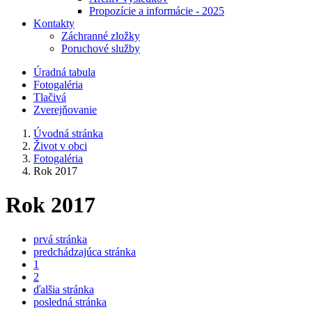
Propozície a informácie - 2025
Kontakty
Záchranné zložky
Poruchové služby
Úradná tabula
Fotogaléria
Tlačivá
Zverejňovanie
Úvodná stránka
Život v obci
Fotogaléria
Rok 2017
Rok 2017
prvá stránka
predchádzajúca stránka
1
2
ďalšia stránka
posledná stránka