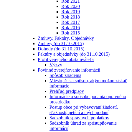
Rok 2021
Rok 2020
Rok 2019
Rok 2018
Rok 2017
Rok 2016
Rok 2015
Zmluvy, Faktúry, Objednávky
Zmluvy (do 31.10.2015)
Dohody (do 31.10.2015)
Faktúry a objednávky (do 31.10.2015)
Profil verejného obstaraváteľa
Výzvy
Povinné zverejňovanie informácií
Spôsob zriadenia
Miesto, čas a spôsob, akým možno získať
informácie
Prehľad predpisov
Informácie o spôsobe podania opravného
prostriedku
Postup obce pri vybavovaní žiadostí,
sťažností, petícií a iných podaní
Sadzobník správnych poplatkov
Sadzobník úhrad za sprístupňovanie
informácií