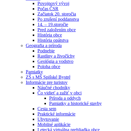
Povojnový vývoj
Počas ČSR
Začiatok 20. storočia
Po zrušení poddanstva
14. – 19.storočie
Pred založením obce
História obce
História opátstva
Geografia a príroda
Podnebie
Rastliny a živočíchy
Geológia a vodstvo
Poloha obce
Pamiatky
ZŠ s MŠ Spišské Bystré
Informácie pre turistov
Náučné chodníky
Čo vidieť a zažiť v obci
Príroda a oddych
Pamiatky a historické stavby
Cesta sem
Praktické informácie
Ubytovanie
Mobilné aplikácie
Letecká virtuálna prehliadka obce