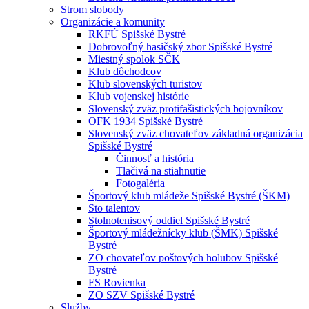
Strom slobody
Organizácie a komunity
RKFÚ Spišské Bystré
Dobrovoľný hasičský zbor Spišské Bystré
Miestný spolok SČK
Klub dôchodcov
Klub slovenských turistov
Klub vojenskej histórie
Slovenský zväz protifašistických bojovníkov
OFK 1934 Spišské Bystré
Slovenský zväz chovateľov základná organizácia
Spišské Bystré
Činnosť a história
Tlačivá na stiahnutie
Fotogaléria
Športový klub mládeže Spišské Bystré (ŠKM)
Sto talentov
Stolnotenisový oddiel Spišské Bystré
Športový mládežnícky klub (ŠMK) Spišské
Bystré
ZO chovateľov poštových holubov Spišské
Bystré
FS Rovienka
ZO SZV Spišské Bystré
Služby