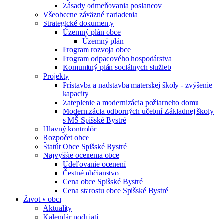
Zásady odmeňovania poslancov
Všeobecne záväzné nariadenia
Strategické dokumenty
Územný plán obce
Územný plán
Program rozvoja obce
Program odpadového hospodárstva
Komunitný plán sociálnych služieb
Projekty
Prístavba a nadstavba materskej školy - zvýšenie
kapacity
Zateplenie a modernizácia požiarneho domu
Modernizácia odborných učební Základnej školy
s MŠ Spišské Bystré
Hlavný kontrolór
Rozpočet obce
Štatút Obce Spišské Bystré
Najvyššie ocenenia obce
Udeľovanie ocenení
Čestné občianstvo
Cena obce Spišské Bystré
Cena starostu obce Spišské Bystré
Život v obci
Aktuality
Kalendár podujatí