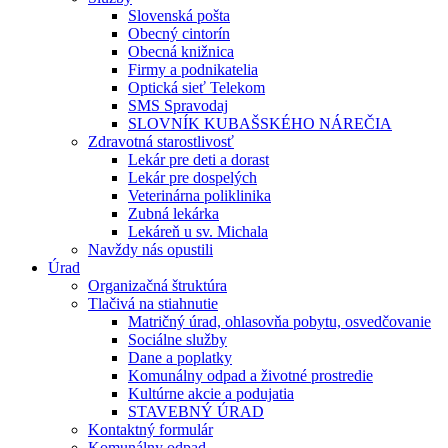
Slovenská pošta
Obecný cintorín
Obecná knižnica
Firmy a podnikatelia
Optická sieť Telekom
SMS Spravodaj
SLOVNÍK KUBAŠSKÉHO NÁREČIA
Zdravotná starostlivosť
Lekár pre deti a dorast
Lekár pre dospelých
Veterinárna poliklinika
Zubná lekárka
Lekáreň u sv. Michala
Navždy nás opustili
Úrad
Organizačná štruktúra
Tlačivá na stiahnutie
Matričný úrad, ohlasovňa pobytu, osvedčovanie
Sociálne služby
Dane a poplatky
Komunálny odpad a životné prostredie
Kultúrne akcie a podujatia
STAVEBNÝ ÚRAD
Kontaktný formulár
Komunálny odpad