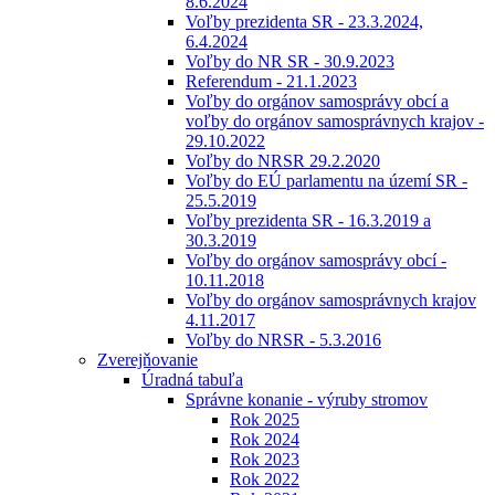
8.6.2024
Voľby prezidenta SR - 23.3.2024,
6.4.2024
Voľby do NR SR - 30.9.2023
Referendum - 21.1.2023
Voľby do orgánov samosprávy obcí a
voľby do orgánov samosprávnych krajov -
29.10.2022
Voľby do NRSR 29.2.2020
Voľby do EÚ parlamentu na území SR -
25.5.2019
Voľby prezidenta SR - 16.3.2019 a
30.3.2019
Voľby do orgánov samosprávy obcí -
10.11.2018
Voľby do orgánov samosprávnych krajov
4.11.2017
Voľby do NRSR - 5.3.2016
Zverejňovanie
Úradná tabuľa
Správne konanie - výruby stromov
Rok 2025
Rok 2024
Rok 2023
Rok 2022