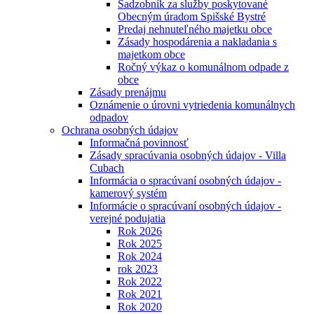
Sadzobník za služby poskytované
Obecným úradom Spišské Bystré
Predaj nehnuteľného majetku obce
Zásady hospodárenia a nakladania s
majetkom obce
Ročný výkaz o komunálnom odpade z
obce
Zásady prenájmu
Oznámenie o úrovni vytriedenia komunálnych
odpadov
Ochrana osobných údajov
Informačná povinnosť
Zásady spracúvania osobných údajov - Villa
Cubach
Informácia o spracúvaní osobných údajov -
kamerový systém
Informácie o spracúvaní osobných údajov -
verejné podujatia
Rok 2026
Rok 2025
Rok 2024
rok 2023
Rok 2022
Rok 2021
Rok 2020