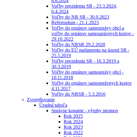
8.6.2024
Voľby prezidenta SR - 23.3.2024,
6.4.2024
Voľby do NR SR - 30.9.2023
Referendum - 21.1.2023
Voľby do orgánov samosprávy obcí a
voľby do orgánov samosprávnych krajov -
29.10.2022
Voľby do NRSR 29.2.2020
Voľby do EÚ parlamentu na území SR -
25.5.2019
Voľby prezidenta SR - 16.3.2019 a
30.3.2019
Voľby do orgánov samosprávy obcí -
10.11.2018
Voľby do orgánov samosprávnych krajov
4.11.2017
Voľby do NRSR - 5.3.2016
Zverejňovanie
Úradná tabuľa
Správne konanie - výruby stromov
Rok 2025
Rok 2024
Rok 2023
Rok 2022