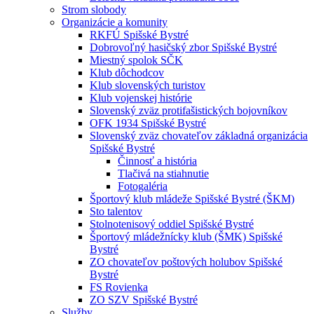
Strom slobody
Organizácie a komunity
RKFÚ Spišské Bystré
Dobrovoľný hasičský zbor Spišské Bystré
Miestný spolok SČK
Klub dôchodcov
Klub slovenských turistov
Klub vojenskej histórie
Slovenský zväz protifašistických bojovníkov
OFK 1934 Spišské Bystré
Slovenský zväz chovateľov základná organizácia
Spišské Bystré
Činnosť a história
Tlačivá na stiahnutie
Fotogaléria
Športový klub mládeže Spišské Bystré (ŠKM)
Sto talentov
Stolnotenisový oddiel Spišské Bystré
Športový mládežnícky klub (ŠMK) Spišské
Bystré
ZO chovateľov poštových holubov Spišské
Bystré
FS Rovienka
ZO SZV Spišské Bystré
Služby