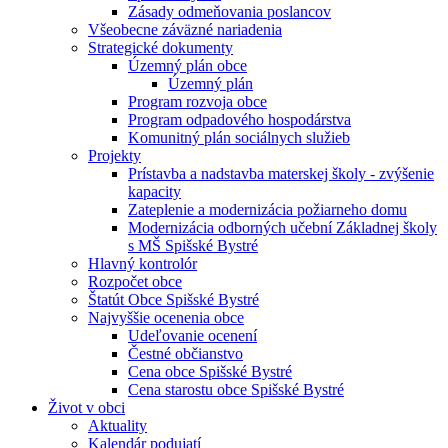
Zásady odmeňovania poslancov
Všeobecne záväzné nariadenia
Strategické dokumenty
Územný plán obce
Územný plán
Program rozvoja obce
Program odpadového hospodárstva
Komunitný plán sociálnych služieb
Projekty
Prístavba a nadstavba materskej školy - zvýšenie
kapacity
Zateplenie a modernizácia požiarneho domu
Modernizácia odborných učební Základnej školy
s MŠ Spišské Bystré
Hlavný kontrolór
Rozpočet obce
Štatút Obce Spišské Bystré
Najvyššie ocenenia obce
Udeľovanie ocenení
Čestné občianstvo
Cena obce Spišské Bystré
Cena starostu obce Spišské Bystré
Život v obci
Aktuality
Kalendár podujatí