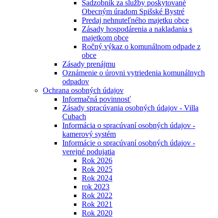
Sadzobník za služby poskytované
Obecným úradom Spišské Bystré
Predaj nehnuteľného majetku obce
Zásady hospodárenia a nakladania s
majetkom obce
Ročný výkaz o komunálnom odpade z
obce
Zásady prenájmu
Oznámenie o úrovni vytriedenia komunálnych
odpadov
Ochrana osobných údajov
Informačná povinnosť
Zásady spracúvania osobných údajov - Villa
Cubach
Informácia o spracúvaní osobných údajov -
kamerový systém
Informácie o spracúvaní osobných údajov -
verejné podujatia
Rok 2026
Rok 2025
Rok 2024
rok 2023
Rok 2022
Rok 2021
Rok 2020