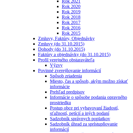
Rok 2021
Rok 2020
Rok 2019
Rok 2018
Rok 2017
Rok 2016
Rok 2015
Zmluvy, Faktúry, Objednávky
Zmluvy (do 31.10.2015)
Dohody (do 31.10.2015)
Faktúry a objednávky (do 31.10.2015)
Profil verejného obstaraváteľa
Výzvy
Povinné zverejňovanie informácií
Spôsob zriadenia
Miesto, čas a spôsob, akým možno získať
informácie
Prehľad predpisov
Informácie o spôsobe podania opravného
prostriedku
Postup obce pri vybavovaní žiadostí,
sťažností, petícií a iných podaní
Sadzobník správnych poplatkov
Sadzobník úhrad za sprístupňovanie
informácií