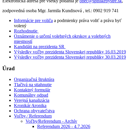
Elektronická adresa pre všetky podania je
obec@spisskebystre.sk
,
zodpovedná osoba Mgr. Jarmila Kundisová , tel.: 0902 919 741
Informácie pre voliča
a podmienky práva voliť a práva byť
volený
Rozhodnutie
Oznámenie o určení volebných okrskov a volebných
miestností
Kandidáti na prezidenta SR
Výsledky voľby prezidenta Slovenskej republiky 16.03.2019
Výsledky voľby prezidenta Slovenskej republiky 30.03.2019
Úrad
Organizačná štruktúra
Tlačivá na stiahnutie
Kontaktný formulár
Komunálny odpad
Verejná kanalizácia
Kronikár ⁄kronika
Ochrana obyvateľstva
Voľby ⁄ Referendum
Voľby⁄Referendum - Archív
Referendum 2026 - 4.7.2026