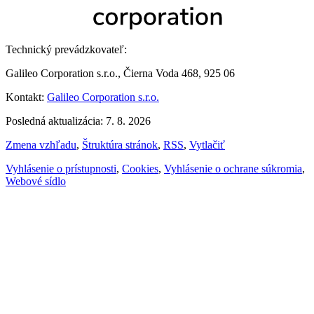
Technický prevádzkovateľ:
Galileo Corporation s.r.o., Čierna Voda 468, 925 06
Kontakt:
Galileo Corporation s.r.o.
Posledná aktualizácia: 7. 8. 2026
Zmena vzhľadu
,
Štruktúra stránok
,
RSS
,
Vytlačiť
Vyhlásenie o prístupnosti
,
Cookies
,
Vyhlásenie o ochrane súkromia
,
Webové sídlo