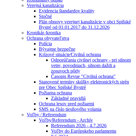
Verejná kanalizácia
Evidencia štandardov kvality
Stočné
Plán obnovy verejnej kanalizácie v obci Spišské
Bystré od 01.01.2017 do 31.12.2026
Kronikár ⁄kronika
Ochrana obyvateľstva
Polícia
Bývajme bezpečne
Krízové situácie⁄Civilná ochrana
Odporúčania civilnej ochrany - pri silnom
vetre, povodniach, silnom daždi a
zosuvoch pôdy
Časopis Revue "Civilná ochrana"
Stanovené termíny skúšky elektronických sirén
pre Obec Spišské Bystré
Požiarna ochrana
Základné pravidlá
Ochrana lesov pred požiarmi
SMS na číslo tiesňového volania
Voľby ⁄ Referendum
Voľby⁄Referendum - Archív
Referendum 2026 - 4.7.2026
Voľby do Európskeho parlamentu