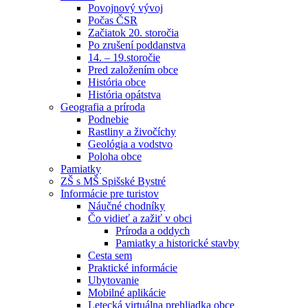
Povojnový vývoj
Počas ČSR
Začiatok 20. storočia
Po zrušení poddanstva
14. – 19.storočie
Pred založením obce
História obce
História opátstva
Geografia a príroda
Podnebie
Rastliny a živočíchy
Geológia a vodstvo
Poloha obce
Pamiatky
ZŠ s MŠ Spišské Bystré
Informácie pre turistov
Náučné chodníky
Čo vidieť a zažiť v obci
Príroda a oddych
Pamiatky a historické stavby
Cesta sem
Praktické informácie
Ubytovanie
Mobilné aplikácie
Letecká virtuálna prehliadka obce