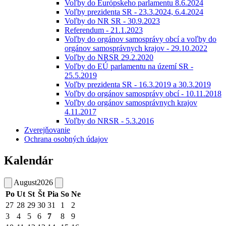
Voľby do Európskeho parlamentu 8.6.2024
Voľby prezidenta SR - 23.3.2024, 6.4.2024
Voľby do NR SR - 30.9.2023
Referendum - 21.1.2023
Voľby do orgánov samosprávy obcí a voľby do
orgánov samosprávnych krajov - 29.10.2022
Voľby do NRSR 29.2.2020
Voľby do EÚ parlamentu na území SR -
25.5.2019
Voľby prezidenta SR - 16.3.2019 a 30.3.2019
Voľby do orgánov samosprávy obcí - 10.11.2018
Voľby do orgánov samosprávnych krajov
4.11.2017
Voľby do NRSR - 5.3.2016
Zverejňovanie
Ochrana osobných údajov
Kalendár
August
2026
Po
Ut
St
Št
Pia
So
Ne
27
28
29
30
31
1
2
3
4
5
6
7
8
9