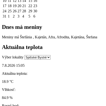
10
11
12
13
14
15
16
17
18
19
20
21
22
23
24
25
26
27
28
29
30
31
1
2
3
4
5
6
Dnes má meniny
Meniny má
Štefánia
, Kajetán, Afra, Afrodita, Kajetána, Štefana
Aktuálna teplota
Výber lokality
7.8.2026 15:05
Aktuálna teplota:
18.9 °C
Vlhkosť:
84.9 %
Rosný bod: