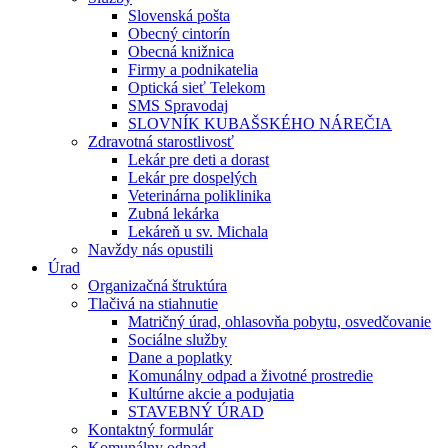
Slovenská pošta
Obecný cintorín
Obecná knižnica
Firmy a podnikatelia
Optická sieť Telekom
SMS Spravodaj
SLOVNÍK KUBAŠSKÉHO NÁREČIA
Zdravotná starostlivosť
Lekár pre deti a dorast
Lekár pre dospelých
Veterinárna poliklinika
Zubná lekárka
Lekáreň u sv. Michala
Navždy nás opustili
Úrad
Organizačná štruktúra
Tlačivá na stiahnutie
Matričný úrad, ohlasovňa pobytu, osvedčovanie
Sociálne služby
Dane a poplatky
Komunálny odpad a životné prostredie
Kultúrne akcie a podujatia
STAVEBNÝ ÚRAD
Kontaktný formulár
Komunálny odpad