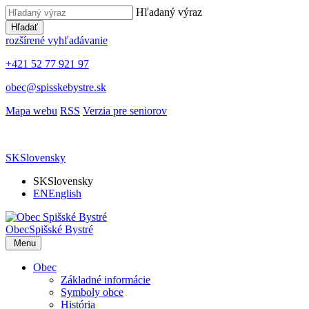
Hľadaný výraz
Hľadať
rozšírené vyhľadávanie
+421 52 77 921 97
obec@spisskebystre.sk
Mapa webu
RSS
Verzia pre seniorov
SK
Slovensky
SK
Slovensky
EN
English
Obec
Spišské Bystré
Menu
Obec
Základné informácie
Symboly obce
História