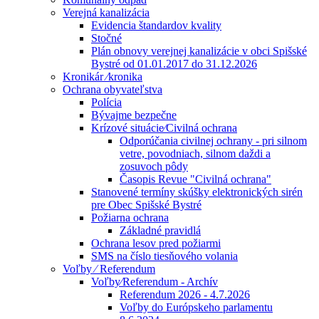
Verejná kanalizácia
Evidencia štandardov kvality
Stočné
Plán obnovy verejnej kanalizácie v obci Spišské
Bystré od 01.01.2017 do 31.12.2026
Kronikár ⁄kronika
Ochrana obyvateľstva
Polícia
Bývajme bezpečne
Krízové situácie⁄Civilná ochrana
Odporúčania civilnej ochrany - pri silnom
vetre, povodniach, silnom daždi a
zosuvoch pôdy
Časopis Revue "Civilná ochrana"
Stanovené termíny skúšky elektronických sirén
pre Obec Spišské Bystré
Požiarna ochrana
Základné pravidlá
Ochrana lesov pred požiarmi
SMS na číslo tiesňového volania
Voľby ⁄ Referendum
Voľby⁄Referendum - Archív
Referendum 2026 - 4.7.2026
Voľby do Európskeho parlamentu