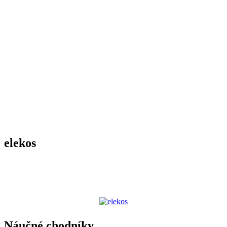
elekos
Náučné chodníky