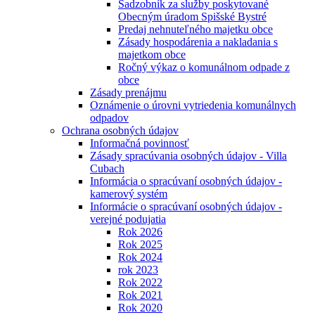
Sadzobník za služby poskytované
Obecným úradom Spišské Bystré
Predaj nehnuteľného majetku obce
Zásady hospodárenia a nakladania s
majetkom obce
Ročný výkaz o komunálnom odpade z
obce
Zásady prenájmu
Oznámenie o úrovni vytriedenia komunálnych
odpadov
Ochrana osobných údajov
Informačná povinnosť
Zásady spracúvania osobných údajov - Villa
Cubach
Informácia o spracúvaní osobných údajov -
kamerový systém
Informácie o spracúvaní osobných údajov -
verejné podujatia
Rok 2026
Rok 2025
Rok 2024
rok 2023
Rok 2022
Rok 2021
Rok 2020