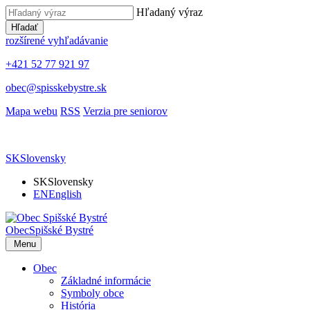
Hľadaný výraz
Hľadať
rozšírené vyhľadávanie
+421 52 77 921 97
obec@spisskebystre.sk
Mapa webu
RSS
Verzia pre seniorov
SK
Slovensky
SK
Slovensky
EN
English
Obec
Spišské Bystré
Menu
Obec
Základné informácie
Symboly obce
História