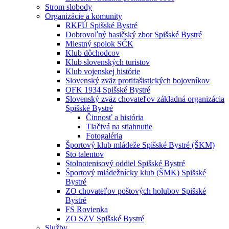
Strom slobody
Organizácie a komunity
RKFÚ Spišské Bystré
Dobrovoľný hasičský zbor Spišské Bystré
Miestný spolok SČK
Klub dôchodcov
Klub slovenských turistov
Klub vojenskej histórie
Slovenský zväz protifašistických bojovníkov
OFK 1934 Spišské Bystré
Slovenský zväz chovateľov základná organizácia
Spišské Bystré
Činnosť a história
Tlačivá na stiahnutie
Fotogaléria
Športový klub mládeže Spišské Bystré (ŠKM)
Sto talentov
Stolnotenisový oddiel Spišské Bystré
Športový mládežnícky klub (ŠMK) Spišské
Bystré
ZO chovateľov poštových holubov Spišské
Bystré
FS Rovienka
ZO SZV Spišské Bystré
Služby