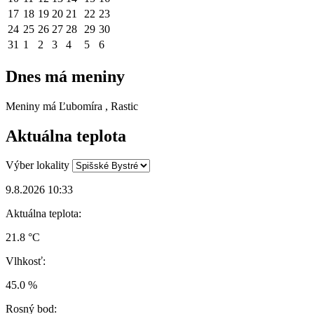
17
18
19
20
21
22
23
24
25
26
27
28
29
30
31
1
2
3
4
5
6
Dnes má meniny
Meniny má
Ľubomíra
, Rastic
Aktuálna teplota
Výber lokality
9.8.2026 10:33
Aktuálna teplota:
21.8 °C
Vlhkosť:
45.0 %
Rosný bod: