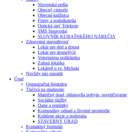
Slovenská pošta
Obecný cintorín
Obecná knižnica
Firmy a podnikatelia
Optická sieť Telekom
SMS Spravodaj
SLOVNÍK KUBAŠSKÉHO NÁREČIA
Zdravotná starostlivosť
Lekár pre deti a dorast
Lekár pre dospelých
Veterinárna poliklinika
Zubná lekárka
Lekáreň u sv. Michala
Navždy nás opustili
Úrad
Organizačná štruktúra
Tlačivá na stiahnutie
Matričný úrad, ohlasovňa pobytu, osvedčovanie
Sociálne služby
Dane a poplatky
Komunálny odpad a životné prostredie
Kultúrne akcie a podujatia
STAVEBNÝ ÚRAD
Kontaktný formulár
Komunálny odpad