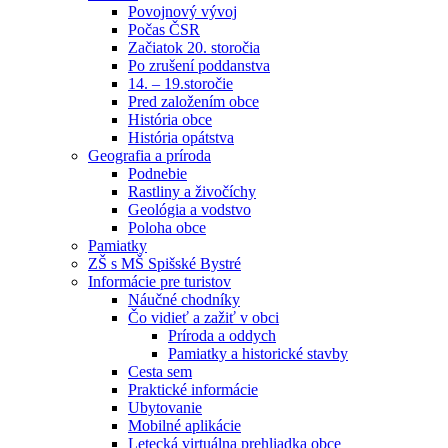
Povojnový vývoj
Počas ČSR
Začiatok 20. storočia
Po zrušení poddanstva
14. – 19.storočie
Pred založením obce
História obce
História opátstva
Geografia a príroda
Podnebie
Rastliny a živočíchy
Geológia a vodstvo
Poloha obce
Pamiatky
ZŠ s MŠ Spišské Bystré
Informácie pre turistov
Náučné chodníky
Čo vidieť a zažiť v obci
Príroda a oddych
Pamiatky a historické stavby
Cesta sem
Praktické informácie
Ubytovanie
Mobilné aplikácie
Letecká virtuálna prehliadka obce