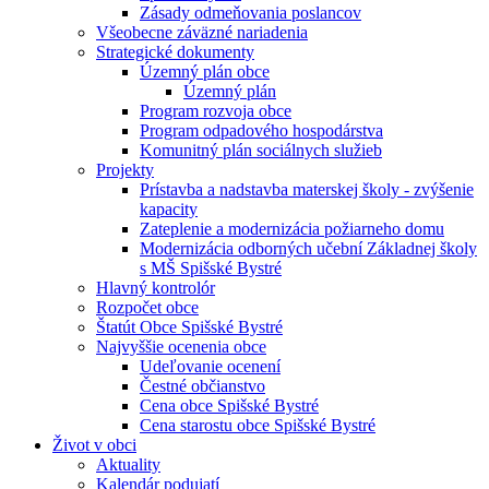
Zásady odmeňovania poslancov
Všeobecne záväzné nariadenia
Strategické dokumenty
Územný plán obce
Územný plán
Program rozvoja obce
Program odpadového hospodárstva
Komunitný plán sociálnych služieb
Projekty
Prístavba a nadstavba materskej školy - zvýšenie
kapacity
Zateplenie a modernizácia požiarneho domu
Modernizácia odborných učební Základnej školy
s MŠ Spišské Bystré
Hlavný kontrolór
Rozpočet obce
Štatút Obce Spišské Bystré
Najvyššie ocenenia obce
Udeľovanie ocenení
Čestné občianstvo
Cena obce Spišské Bystré
Cena starostu obce Spišské Bystré
Život v obci
Aktuality
Kalendár podujatí