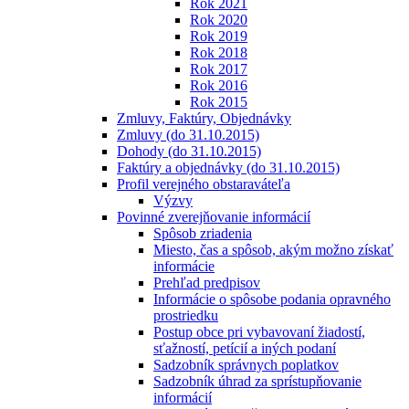
Rok 2021
Rok 2020
Rok 2019
Rok 2018
Rok 2017
Rok 2016
Rok 2015
Zmluvy, Faktúry, Objednávky
Zmluvy (do 31.10.2015)
Dohody (do 31.10.2015)
Faktúry a objednávky (do 31.10.2015)
Profil verejného obstaraváteľa
Výzvy
Povinné zverejňovanie informácií
Spôsob zriadenia
Miesto, čas a spôsob, akým možno získať
informácie
Prehľad predpisov
Informácie o spôsobe podania opravného
prostriedku
Postup obce pri vybavovaní žiadostí,
sťažností, petícií a iných podaní
Sadzobník správnych poplatkov
Sadzobník úhrad za sprístupňovanie
informácií