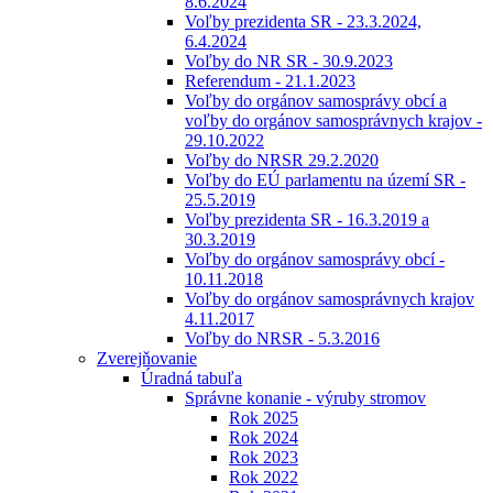
8.6.2024
Voľby prezidenta SR - 23.3.2024,
6.4.2024
Voľby do NR SR - 30.9.2023
Referendum - 21.1.2023
Voľby do orgánov samosprávy obcí a
voľby do orgánov samosprávnych krajov -
29.10.2022
Voľby do NRSR 29.2.2020
Voľby do EÚ parlamentu na území SR -
25.5.2019
Voľby prezidenta SR - 16.3.2019 a
30.3.2019
Voľby do orgánov samosprávy obcí -
10.11.2018
Voľby do orgánov samosprávnych krajov
4.11.2017
Voľby do NRSR - 5.3.2016
Zverejňovanie
Úradná tabuľa
Správne konanie - výruby stromov
Rok 2025
Rok 2024
Rok 2023
Rok 2022