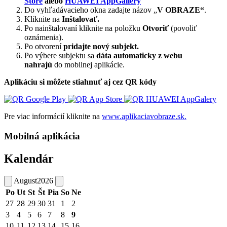
Store
alebo
HUAWEI AppGallery
Do vyhľadávacieho okna zadajte názov „
V OBRAZE“
.
Kliknite na
Inštalovať.
Po nainštalovaní kliknite na položku
Otvoriť
(povoliť
oznámenia).
Po otvorení
pridajte nový subjekt.
Po výbere subjektu sa
dáta automaticky z webu
nahrajú
do mobilnej aplikácie.
Aplikáciu si môžete stiahnuť aj cez QR kódy
Pre viac informácií kliknite na
www.aplikaciavobraze.sk.
Mobilná aplikácia
Kalendár
August
2026
Po
Ut
St
Št
Pia
So
Ne
27
28
29
30
31
1
2
3
4
5
6
7
8
9
10
11
12
13
14
15
16