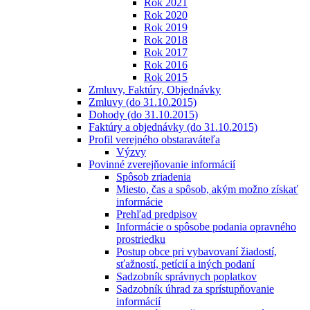
Rok 2021
Rok 2020
Rok 2019
Rok 2018
Rok 2017
Rok 2016
Rok 2015
Zmluvy, Faktúry, Objednávky
Zmluvy (do 31.10.2015)
Dohody (do 31.10.2015)
Faktúry a objednávky (do 31.10.2015)
Profil verejného obstaraváteľa
Výzvy
Povinné zverejňovanie informácií
Spôsob zriadenia
Miesto, čas a spôsob, akým možno získať
informácie
Prehľad predpisov
Informácie o spôsobe podania opravného
prostriedku
Postup obce pri vybavovaní žiadostí,
sťažností, petícií a iných podaní
Sadzobník správnych poplatkov
Sadzobník úhrad za sprístupňovanie
informácií