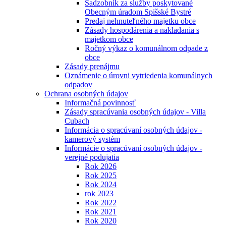
Sadzobník za služby poskytované
Obecným úradom Spišské Bystré
Predaj nehnuteľného majetku obce
Zásady hospodárenia a nakladania s
majetkom obce
Ročný výkaz o komunálnom odpade z
obce
Zásady prenájmu
Oznámenie o úrovni vytriedenia komunálnych
odpadov
Ochrana osobných údajov
Informačná povinnosť
Zásady spracúvania osobných údajov - Villa
Cubach
Informácia o spracúvaní osobných údajov -
kamerový systém
Informácie o spracúvaní osobných údajov -
verejné podujatia
Rok 2026
Rok 2025
Rok 2024
rok 2023
Rok 2022
Rok 2021
Rok 2020