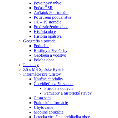
Povojnový vývoj
Počas ČSR
Začiatok 20. storočia
Po zrušení poddanstva
14. – 19.storočie
Pred založením obce
História obce
História opátstva
Geografia a príroda
Podnebie
Rastliny a živočíchy
Geológia a vodstvo
Poloha obce
Pamiatky
ZŠ s MŠ Spišské Bystré
Informácie pre turistov
Náučné chodníky
Čo vidieť a zažiť v obci
Príroda a oddych
Pamiatky a historické stavby
Cesta sem
Praktické informácie
Ubytovanie
Mobilné aplikácie
Letecká virtuálna prehliadka obce