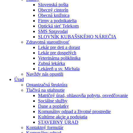
Slovenská pošta
Obecný cintorín
Obecná knižnica
Firmy a podnikatelia
Optická sieť Telekom
SMS Spravodaj
SLOVNÍK KUBAŠSKÉHO NÁREČIA
Zdravotná starostlivosť
Lekár pre deti a dorast
Lekár pre dospelých
Veterinárna poliklinika
Zubná lekárka
Lekáreň u sv. Michala
Navždy nás opustili
Úrad
Organizačná štruktúra
Tlačivá na stiahnutie
Matričný úrad, ohlasovňa pobytu, osvedčovanie
Sociálne služby
Dane a poplatky
Komunálny odpad a životné prostredie
Kultúrne akcie a podujatia
STAVEBNÝ ÚRAD
Kontaktný formulár
Komunálny odpad