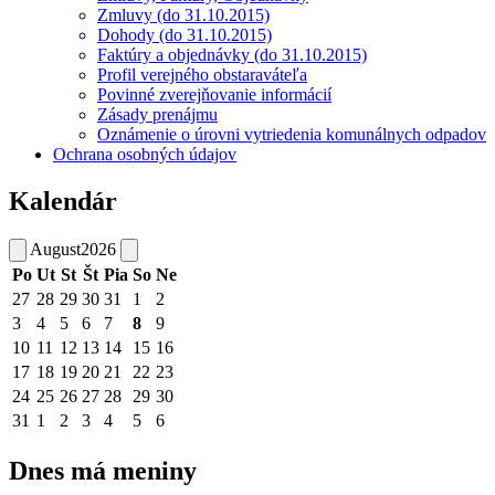
Zmluvy (do 31.10.2015)
Dohody (do 31.10.2015)
Faktúry a objednávky (do 31.10.2015)
Profil verejného obstaraváteľa
Povinné zverejňovanie informácií
Zásady prenájmu
Oznámenie o úrovni vytriedenia komunálnych odpadov
Ochrana osobných údajov
Kalendár
August
2026
Po
Ut
St
Št
Pia
So
Ne
27
28
29
30
31
1
2
3
4
5
6
7
8
9
10
11
12
13
14
15
16
17
18
19
20
21
22
23
24
25
26
27
28
29
30
31
1
2
3
4
5
6
Dnes má meniny