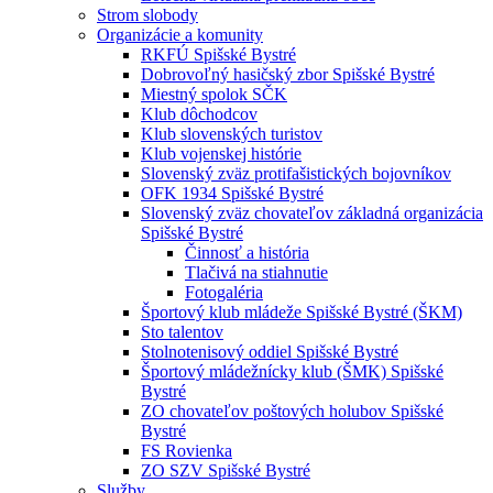
Strom slobody
Organizácie a komunity
RKFÚ Spišské Bystré
Dobrovoľný hasičský zbor Spišské Bystré
Miestný spolok SČK
Klub dôchodcov
Klub slovenských turistov
Klub vojenskej histórie
Slovenský zväz protifašistických bojovníkov
OFK 1934 Spišské Bystré
Slovenský zväz chovateľov základná organizácia
Spišské Bystré
Činnosť a história
Tlačivá na stiahnutie
Fotogaléria
Športový klub mládeže Spišské Bystré (ŠKM)
Sto talentov
Stolnotenisový oddiel Spišské Bystré
Športový mládežnícky klub (ŠMK) Spišské
Bystré
ZO chovateľov poštových holubov Spišské
Bystré
FS Rovienka
ZO SZV Spišské Bystré
Služby