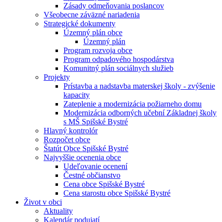
Zásady odmeňovania poslancov
Všeobecne záväzné nariadenia
Strategické dokumenty
Územný plán obce
Územný plán
Program rozvoja obce
Program odpadového hospodárstva
Komunitný plán sociálnych služieb
Projekty
Prístavba a nadstavba materskej školy - zvýšenie
kapacity
Zateplenie a modernizácia požiarneho domu
Modernizácia odborných učební Základnej školy
s MŠ Spišské Bystré
Hlavný kontrolór
Rozpočet obce
Štatút Obce Spišské Bystré
Najvyššie ocenenia obce
Udeľovanie ocenení
Čestné občianstvo
Cena obce Spišské Bystré
Cena starostu obce Spišské Bystré
Život v obci
Aktuality
Kalendár podujatí