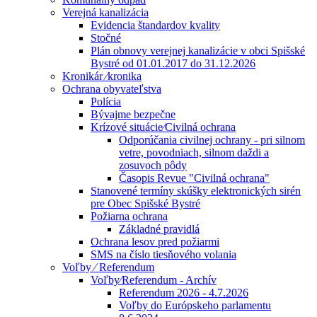
Verejná kanalizácia
Evidencia štandardov kvality
Stočné
Plán obnovy verejnej kanalizácie v obci Spišské
Bystré od 01.01.2017 do 31.12.2026
Kronikár ⁄kronika
Ochrana obyvateľstva
Polícia
Bývajme bezpečne
Krízové situácie⁄Civilná ochrana
Odporúčania civilnej ochrany - pri silnom
vetre, povodniach, silnom daždi a
zosuvoch pôdy
Časopis Revue "Civilná ochrana"
Stanovené termíny skúšky elektronických sirén
pre Obec Spišské Bystré
Požiarna ochrana
Základné pravidlá
Ochrana lesov pred požiarmi
SMS na číslo tiesňového volania
Voľby ⁄ Referendum
Voľby⁄Referendum - Archív
Referendum 2026 - 4.7.2026
Voľby do Európskeho parlamentu