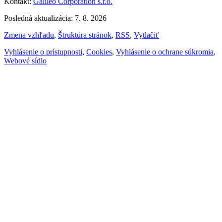
Kontakt:
Galileo Corporation s.r.o.
Posledná aktualizácia: 7. 8. 2026
Zmena vzhľadu
,
Štruktúra stránok
,
RSS
,
Vytlačiť
Vyhlásenie o prístupnosti
,
Cookies
,
Vyhlásenie o ochrane súkromia
,
Webové sídlo