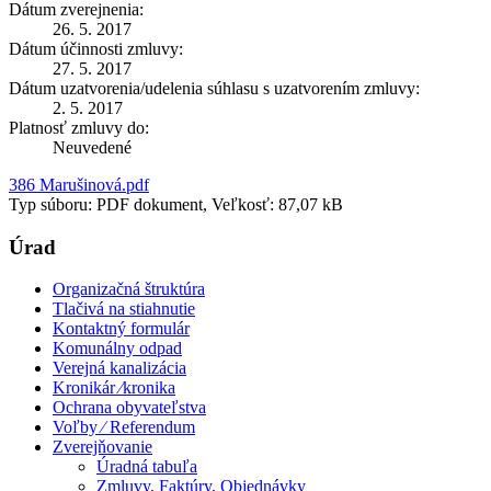
Dátum zverejnenia:
26. 5. 2017
Dátum účinnosti zmluvy:
27. 5. 2017
Dátum uzatvorenia/udelenia súhlasu s uzatvorením zmluvy:
2. 5. 2017
Platnosť zmluvy do:
Neuvedené
386 Marušinová.pdf
Typ súboru: PDF dokument, Veľkosť: 87,07 kB
Úrad
Organizačná štruktúra
Tlačivá na stiahnutie
Kontaktný formulár
Komunálny odpad
Verejná kanalizácia
Kronikár ⁄kronika
Ochrana obyvateľstva
Voľby ⁄ Referendum
Zverejňovanie
Úradná tabuľa
Zmluvy, Faktúry, Objednávky