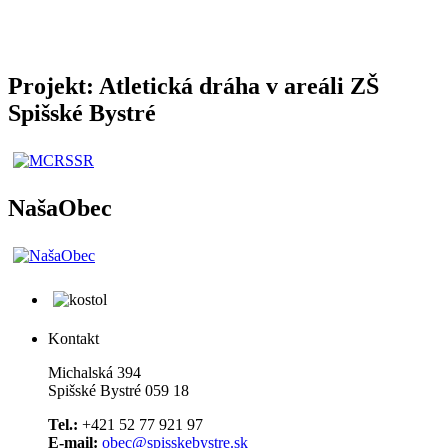
Projekt: Atletická dráha v areáli ZŠ
Spišské Bystré
NašaObec
Kontakt
Michalská 394
Spišské Bystré 059 18
Tel.:
+421 52 77 921 97
E-mail:
obec@spisskebystre.sk