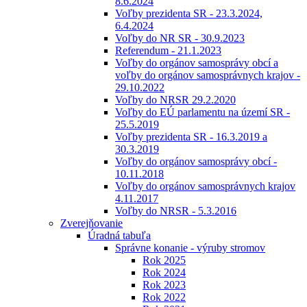
8.6.2024
Voľby prezidenta SR - 23.3.2024,
6.4.2024
Voľby do NR SR - 30.9.2023
Referendum - 21.1.2023
Voľby do orgánov samosprávy obcí a
voľby do orgánov samosprávnych krajov -
29.10.2022
Voľby do NRSR 29.2.2020
Voľby do EÚ parlamentu na území SR -
25.5.2019
Voľby prezidenta SR - 16.3.2019 a
30.3.2019
Voľby do orgánov samosprávy obcí -
10.11.2018
Voľby do orgánov samosprávnych krajov
4.11.2017
Voľby do NRSR - 5.3.2016
Zverejňovanie
Úradná tabuľa
Správne konanie - výruby stromov
Rok 2025
Rok 2024
Rok 2023
Rok 2022