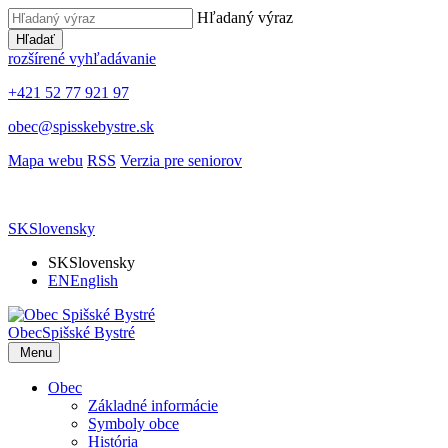
Hľadaný výraz
Hľadať
rozšírené vyhľadávanie
+421 52 77 921 97
obec@spisskebystre.sk
Mapa webu
RSS
Verzia pre seniorov
SK
Slovensky
SK
Slovensky
EN
English
Obec
Spišské Bystré
Menu
Obec
Základné informácie
Symboly obce
História