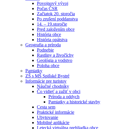
Povojnový vývoj
Počas ČSR
Začiatok 20. storočia
Po zrušení poddanstva
14. – 19.storočie
Pred založením obce
História obce
História opátstva
Geografia a príroda
Podnebie
Rastliny a živočíchy
Geológia a vodstvo
Poloha obce
Pamiatky
ZŠ s MŠ Spišské Bystré
Informácie pre turistov
Náučné chodníky
Čo vidieť a zažiť v obci
Príroda a oddych
Pamiatky a historické stavby
Cesta sem
Praktické informácie
Ubytovanie
Mobilné aplikácie
Letecká virtuálna prehliadka obce