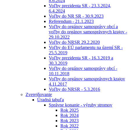
8.6.2024
Voľby prezidenta SR - 23.3.2024,
6.4.2024
Voľby do NR SR - 30.9.2023
Referendum - 21.1.2023
Voľby do orgánov samosprávy obcí a
voľby do orgánov samosprávnych krajov -
29.10.2022
Voľby do NRSR 29.2.2020
Voľby do EÚ parlamentu na území SR -
25.5.2019
Voľby prezidenta SR - 16.3.2019 a
30.3.2019
Voľby do orgánov samosprávy obcí -
10.11.2018
Voľby do orgánov samosprávnych krajov
4.11.2017
Voľby do NRSR - 5.3.2016
Zverejňovanie
Úradná tabuľa
Správne konanie - výruby stromov
Rok 2025
Rok 2024
Rok 2023
Rok 2022