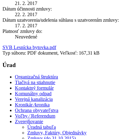
21. 2. 2017
Dátum účinnosti zmluvy:
22. 2. 2017
Dátum uzatvorenia/udelenia súhlasu s uzatvorením zmluvy:
17. 2. 2017
Platnosť zmluvy do:
Neuvedené
SVB Lesnícka bytovka.pdf
Typ súboru: PDF dokument, Veľkosť: 167,31 kB
Úrad
Organizačná štruktúra
Tlačivá na stiahnutie
Kontaktný formulár
Komunálny odpad
Verejná kanalizácia
Kronikár ⁄kronika
Ochrana obyvateľstva
Voľby ⁄ Referendum
Zverejňovanie
Úradná tabuľa
Zmluvy, Faktúry, Objednávky
Zmluvy (do 31.10.2015)