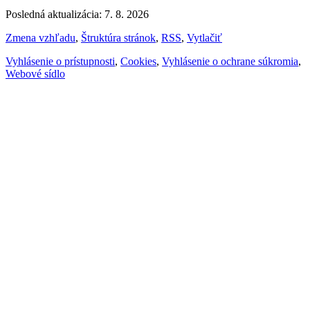
Posledná aktualizácia: 7. 8. 2026
Zmena vzhľadu
,
Štruktúra stránok
,
RSS
,
Vytlačiť
Vyhlásenie o prístupnosti
,
Cookies
,
Vyhlásenie o ochrane súkromia
,
Webové sídlo