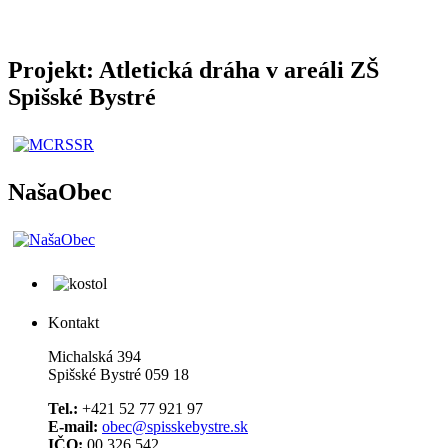
Projekt: Atletická dráha v areáli ZŠ
Spišské Bystré
NašaObec
Kontakt
Michalská 394
Spišské Bystré 059 18
Tel.:
+421 52 77 921 97
E-mail:
obec@spisskebystre.sk
IČO:
00 326 542