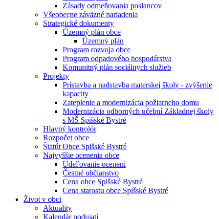
Zásady odmeňovania poslancov
Všeobecne záväzné nariadenia
Strategické dokumenty
Územný plán obce
Územný plán
Program rozvoja obce
Program odpadového hospodárstva
Komunitný plán sociálnych služieb
Projekty
Prístavba a nadstavba materskej školy - zvýšenie
kapacity
Zateplenie a modernizácia požiarneho domu
Modernizácia odborných učební Základnej školy
s MŠ Spišské Bystré
Hlavný kontrolór
Rozpočet obce
Štatút Obce Spišské Bystré
Najvyššie ocenenia obce
Udeľovanie ocenení
Čestné občianstvo
Cena obce Spišské Bystré
Cena starostu obce Spišské Bystré
Život v obci
Aktuality
Kalendár podujatí