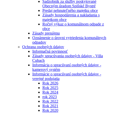
Sadzobník za služby poskytované
Obecným úradom Spišské Bystré
Predaj nehnuteľného majetku obce
Zásady hospodárenia a nakladania s
majetkom obce
Ročný výkaz o komunálnom odpade z
obce
Zásady prenájmu
Oznámenie o úrovni vytriedenia komunálnych
odpadov
Ochrana osobných údajov
Informačná povinnosť
Zásady spracúvania osobných údajov - Villa
Cubach
Informácia o spracúvaní osobných údajov -
kamerový systém
Informácie o spracúvaní osobných údajov -
verejné podujatia
Rok 2026
Rok 2025
Rok 2024
rok 2023
Rok 2022
Rok 2021
Rok 2020