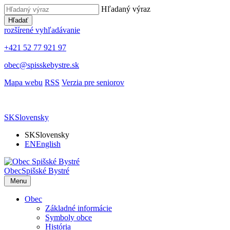
Hľadaný výraz
Hľadať
rozšírené vyhľadávanie
+421 52 77 921 97
obec@spisskebystre.sk
Mapa webu
RSS
Verzia pre seniorov
SK
Slovensky
SK
Slovensky
EN
English
Obec
Spišské Bystré
Menu
Obec
Základné informácie
Symboly obce
História