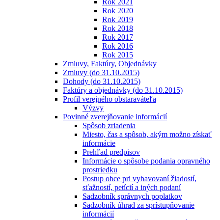
Rok 2021
Rok 2020
Rok 2019
Rok 2018
Rok 2017
Rok 2016
Rok 2015
Zmluvy, Faktúry, Objednávky
Zmluvy (do 31.10.2015)
Dohody (do 31.10.2015)
Faktúry a objednávky (do 31.10.2015)
Profil verejného obstaraváteľa
Výzvy
Povinné zverejňovanie informácií
Spôsob zriadenia
Miesto, čas a spôsob, akým možno získať
informácie
Prehľad predpisov
Informácie o spôsobe podania opravného
prostriedku
Postup obce pri vybavovaní žiadostí,
sťažností, petícií a iných podaní
Sadzobník správnych poplatkov
Sadzobník úhrad za sprístupňovanie
informácií