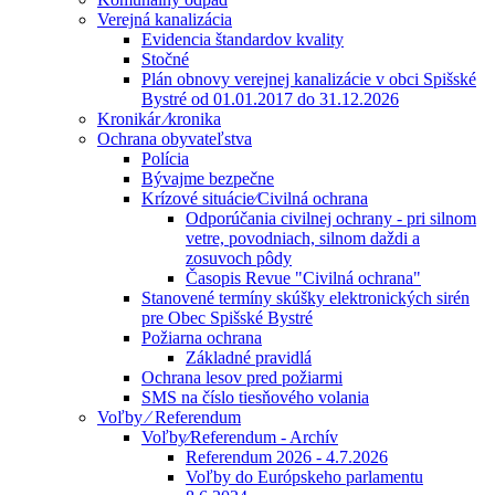
Verejná kanalizácia
Evidencia štandardov kvality
Stočné
Plán obnovy verejnej kanalizácie v obci Spišské
Bystré od 01.01.2017 do 31.12.2026
Kronikár ⁄kronika
Ochrana obyvateľstva
Polícia
Bývajme bezpečne
Krízové situácie⁄Civilná ochrana
Odporúčania civilnej ochrany - pri silnom
vetre, povodniach, silnom daždi a
zosuvoch pôdy
Časopis Revue "Civilná ochrana"
Stanovené termíny skúšky elektronických sirén
pre Obec Spišské Bystré
Požiarna ochrana
Základné pravidlá
Ochrana lesov pred požiarmi
SMS na číslo tiesňového volania
Voľby ⁄ Referendum
Voľby⁄Referendum - Archív
Referendum 2026 - 4.7.2026
Voľby do Európskeho parlamentu