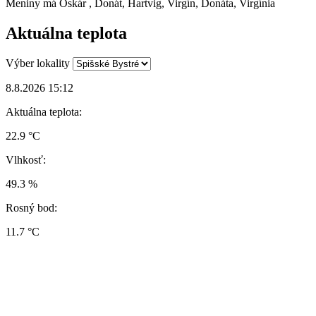
Meniny má
Oskár
, Donát, Hartvig, Virgín, Donáta, Virgínia
Aktuálna teplota
Výber lokality
8.8.2026 15:12
Aktuálna teplota:
22.9 °C
Vlhkosť:
49.3 %
Rosný bod:
11.7 °C