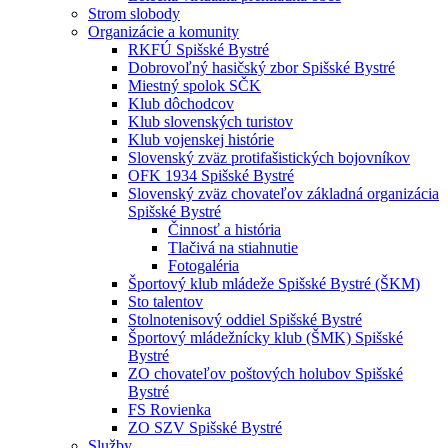
Strom slobody
Organizácie a komunity
RKFÚ Spišské Bystré
Dobrovoľný hasičský zbor Spišské Bystré
Miestný spolok SČK
Klub dôchodcov
Klub slovenských turistov
Klub vojenskej histórie
Slovenský zväz protifašistických bojovníkov
OFK 1934 Spišské Bystré
Slovenský zväz chovateľov základná organizácia
Spišské Bystré
Činnosť a história
Tlačivá na stiahnutie
Fotogaléria
Športový klub mládeže Spišské Bystré (ŠKM)
Sto talentov
Stolnotenisový oddiel Spišské Bystré
Športový mládežnícky klub (ŠMK) Spišské
Bystré
ZO chovateľov poštových holubov Spišské
Bystré
FS Rovienka
ZO SZV Spišské Bystré
Služby