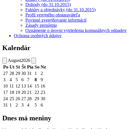
Dohody (do 31.10.2015)
Faktúry a objednávky (do 31.10.2015)
Profil verejného obstaraváteľa
Povinné zverejňovanie informácií
Zásady prenájmu
Oznámenie o úrovni vytriedenia komunálnych odpadov
Ochrana osobných údajov
Kalendár
August
2026
Po
Ut
St
Št
Pia
So
Ne
27
28
29
30
31
1
2
3
4
5
6
7
8
9
10
11
12
13
14
15
16
17
18
19
20
21
22
23
24
25
26
27
28
29
30
31
1
2
3
4
5
6
Dnes má meniny