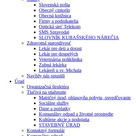
Slovenská pošta
Obecný cintorín
Obecná knižnica
Firmy a podnikatelia
Optická sieť Telekom
SMS Spravodaj
SLOVNÍK KUBAŠSKÉHO NÁREČIA
Zdravotná starostlivosť
Lekár pre deti a dorast
Lekár pre dospelých
Veterinárna poliklinika
Zubná lekárka
Lekáreň u sv. Michala
Navždy nás opustili
Úrad
Organizačná štruktúra
Tlačivá na stiahnutie
Matričný úrad, ohlasovňa pobytu, osvedčovanie
Sociálne služby
Dane a poplatky
Komunálny odpad a životné prostredie
Kultúrne akcie a podujatia
STAVEBNÝ ÚRAD
Kontaktný formulár
Komunálny odpad