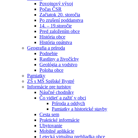
Povojnový vývoj
Počas ČSR
Začiatok 20. storočia
Po zrušení poddanstva
14. – 19.storočie
Pred založením obce
História obce
História opátstva
Geografia a príroda
Podnebie
Rastliny a živočíchy
Geológia a vodstvo
Poloha obce
Pamiatky
ZŠ s MŠ Spišské Bystré
Informácie pre turistov
Náučné chodníky
Čo vidieť a zažiť v obci
Príroda a oddych
Pamiatky a historické stavby
Cesta sem
Praktické informácie
Ubytovanie
Mobilné aplikácie
Letecká virtuálna prehliadka obce