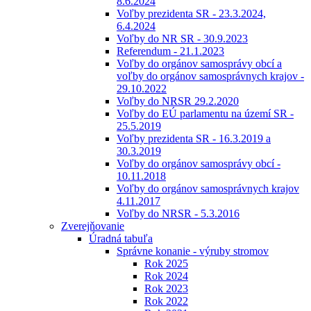
8.6.2024
Voľby prezidenta SR - 23.3.2024,
6.4.2024
Voľby do NR SR - 30.9.2023
Referendum - 21.1.2023
Voľby do orgánov samosprávy obcí a
voľby do orgánov samosprávnych krajov -
29.10.2022
Voľby do NRSR 29.2.2020
Voľby do EÚ parlamentu na území SR -
25.5.2019
Voľby prezidenta SR - 16.3.2019 a
30.3.2019
Voľby do orgánov samosprávy obcí -
10.11.2018
Voľby do orgánov samosprávnych krajov
4.11.2017
Voľby do NRSR - 5.3.2016
Zverejňovanie
Úradná tabuľa
Správne konanie - výruby stromov
Rok 2025
Rok 2024
Rok 2023
Rok 2022