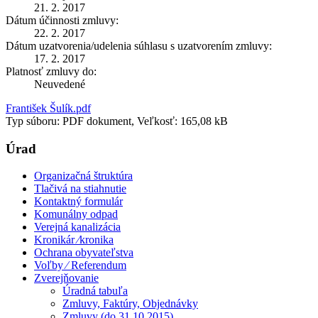
21. 2. 2017
Dátum účinnosti zmluvy:
22. 2. 2017
Dátum uzatvorenia/udelenia súhlasu s uzatvorením zmluvy:
17. 2. 2017
Platnosť zmluvy do:
Neuvedené
František Šulík.pdf
Typ súboru: PDF dokument, Veľkosť: 165,08 kB
Úrad
Organizačná štruktúra
Tlačivá na stiahnutie
Kontaktný formulár
Komunálny odpad
Verejná kanalizácia
Kronikár ⁄kronika
Ochrana obyvateľstva
Voľby ⁄ Referendum
Zverejňovanie
Úradná tabuľa
Zmluvy, Faktúry, Objednávky
Zmluvy (do 31.10.2015)