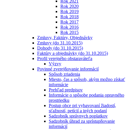
Rok 2021
Rok 2020
Rok 2019
Rok 2018
Rok 2017
Rok 2016
Rok 2015
Zmluvy, Faktúry, Objednávky
Zmluvy (do 31.10.2015)
Dohody (do 31.10.2015)
Faktúry a objednávky (do 31.10.2015)
Profil verejného obstaraváteľa
Výzvy
Povinné zverejňovanie informácií
Spôsob zriadenia
Miesto, čas a spôsob, akým možno získať
informácie
Prehľad predpisov
Informácie o spôsobe podania opravného
prostriedku
Postup obce pri vybavovaní žiadostí,
sťažností, petícií a iných podaní
Sadzobník správnych poplatkov
Sadzobník úhrad za sprístupňovanie
informácií