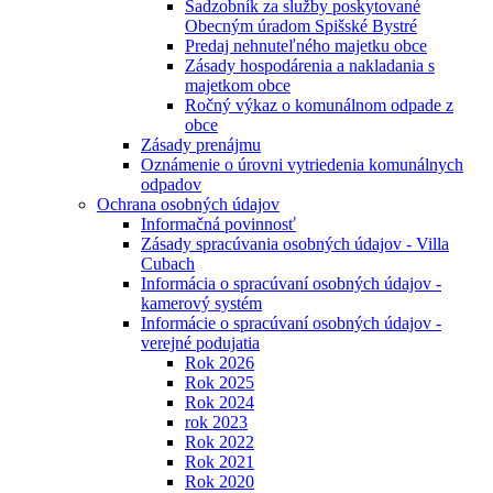
Sadzobník za služby poskytované
Obecným úradom Spišské Bystré
Predaj nehnuteľného majetku obce
Zásady hospodárenia a nakladania s
majetkom obce
Ročný výkaz o komunálnom odpade z
obce
Zásady prenájmu
Oznámenie o úrovni vytriedenia komunálnych
odpadov
Ochrana osobných údajov
Informačná povinnosť
Zásady spracúvania osobných údajov - Villa
Cubach
Informácia o spracúvaní osobných údajov -
kamerový systém
Informácie o spracúvaní osobných údajov -
verejné podujatia
Rok 2026
Rok 2025
Rok 2024
rok 2023
Rok 2022
Rok 2021
Rok 2020