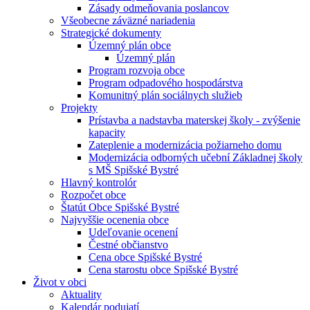
Zásady odmeňovania poslancov
Všeobecne záväzné nariadenia
Strategické dokumenty
Územný plán obce
Územný plán
Program rozvoja obce
Program odpadového hospodárstva
Komunitný plán sociálnych služieb
Projekty
Prístavba a nadstavba materskej školy - zvýšenie
kapacity
Zateplenie a modernizácia požiarneho domu
Modernizácia odborných učební Základnej školy
s MŠ Spišské Bystré
Hlavný kontrolór
Rozpočet obce
Štatút Obce Spišské Bystré
Najvyššie ocenenia obce
Udeľovanie ocenení
Čestné občianstvo
Cena obce Spišské Bystré
Cena starostu obce Spišské Bystré
Život v obci
Aktuality
Kalendár podujatí