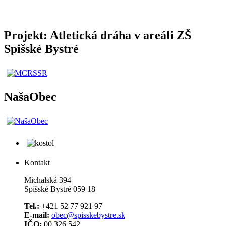
Projekt: Atletická dráha v areáli ZŠ
Spišské Bystré
NašaObec
Kontakt
Michalská 394
Spišské Bystré 059 18
Tel.:
+421 52 77 921 97
E-mail:
obec@spisskebystre.sk
IČO:
00 326 542