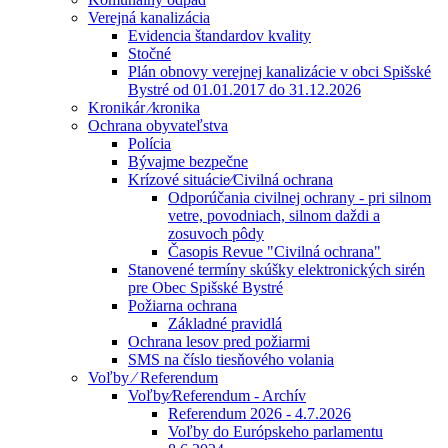
Verejná kanalizácia
Evidencia štandardov kvality
Stočné
Plán obnovy verejnej kanalizácie v obci Spišské
Bystré od 01.01.2017 do 31.12.2026
Kronikár ⁄kronika
Ochrana obyvateľstva
Polícia
Bývajme bezpečne
Krízové situácie⁄Civilná ochrana
Odporúčania civilnej ochrany - pri silnom
vetre, povodniach, silnom daždi a
zosuvoch pôdy
Časopis Revue "Civilná ochrana"
Stanovené termíny skúšky elektronických sirén
pre Obec Spišské Bystré
Požiarna ochrana
Základné pravidlá
Ochrana lesov pred požiarmi
SMS na číslo tiesňového volania
Voľby ⁄ Referendum
Voľby⁄Referendum - Archív
Referendum 2026 - 4.7.2026
Voľby do Európskeho parlamentu