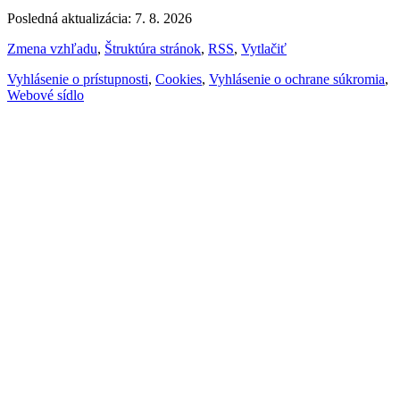
Posledná aktualizácia: 7. 8. 2026
Zmena vzhľadu
,
Štruktúra stránok
,
RSS
,
Vytlačiť
Vyhlásenie o prístupnosti
,
Cookies
,
Vyhlásenie o ochrane súkromia
,
Webové sídlo