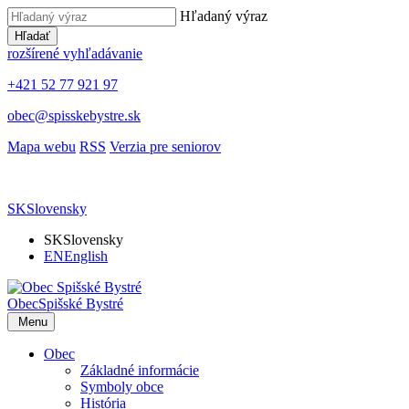
Hľadaný výraz
Hľadať
rozšírené vyhľadávanie
+421 52 77 921 97
obec@spisskebystre.sk
Mapa webu
RSS
Verzia pre seniorov
SK
Slovensky
SK
Slovensky
EN
English
Obec
Spišské Bystré
Menu
Obec
Základné informácie
Symboly obce
História