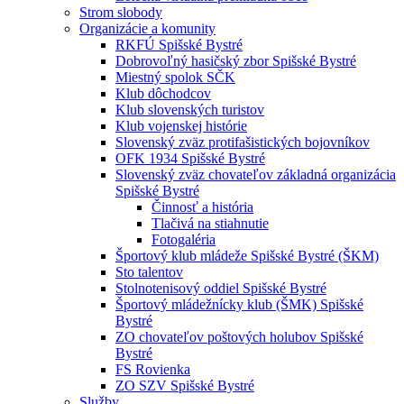
Strom slobody
Organizácie a komunity
RKFÚ Spišské Bystré
Dobrovoľný hasičský zbor Spišské Bystré
Miestný spolok SČK
Klub dôchodcov
Klub slovenských turistov
Klub vojenskej histórie
Slovenský zväz protifašistických bojovníkov
OFK 1934 Spišské Bystré
Slovenský zväz chovateľov základná organizácia
Spišské Bystré
Činnosť a história
Tlačivá na stiahnutie
Fotogaléria
Športový klub mládeže Spišské Bystré (ŠKM)
Sto talentov
Stolnotenisový oddiel Spišské Bystré
Športový mládežnícky klub (ŠMK) Spišské
Bystré
ZO chovateľov poštových holubov Spišské
Bystré
FS Rovienka
ZO SZV Spišské Bystré
Služby