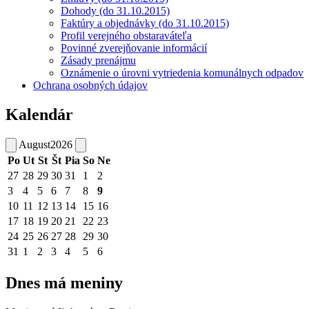
Dohody (do 31.10.2015)
Faktúry a objednávky (do 31.10.2015)
Profil verejného obstaraváteľa
Povinné zverejňovanie informácií
Zásady prenájmu
Oznámenie o úrovni vytriedenia komunálnych odpadov
Ochrana osobných údajov
Kalendár
August
2026
Po
Ut
St
Št
Pia
So
Ne
27
28
29
30
31
1
2
3
4
5
6
7
8
9
10
11
12
13
14
15
16
17
18
19
20
21
22
23
24
25
26
27
28
29
30
31
1
2
3
4
5
6
Dnes má meniny