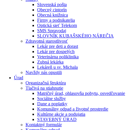
Slovenská pošta
Obecný cintorín
Obecná knižnica
Firmy a podnikatelia
Optická sieť Telekom
SMS Spravodaj
SLOVNÍK KUBAŠSKÉHO NÁREČIA
Zdravotná starostlivosť
Lekár pre deti a dorast
Lekár pre dospelých
Veterinárna poliklinika
Zubná lekárka
Lekáreň u sv. Michala
Navždy nás opustili
Úrad
Organizačná štruktúra
Tlačivá na stiahnutie
Matričný úrad, ohlasovňa pobytu, osvedčovanie
Sociálne služby
Dane a poplatky
Komunálny odpad a životné prostredie
Kultúrne akcie a podujatia
STAVEBNÝ ÚRAD
Kontaktný formulár
Komunálny odpad