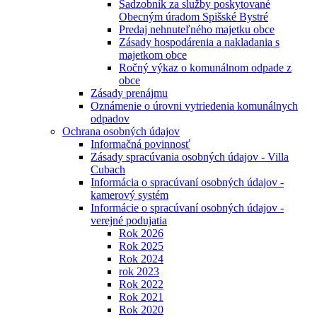
Sadzobník za služby poskytované
Obecným úradom Spišské Bystré
Predaj nehnuteľného majetku obce
Zásady hospodárenia a nakladania s
majetkom obce
Ročný výkaz o komunálnom odpade z
obce
Zásady prenájmu
Oznámenie o úrovni vytriedenia komunálnych
odpadov
Ochrana osobných údajov
Informačná povinnosť
Zásady spracúvania osobných údajov - Villa
Cubach
Informácia o spracúvaní osobných údajov -
kamerový systém
Informácie o spracúvaní osobných údajov -
verejné podujatia
Rok 2026
Rok 2025
Rok 2024
rok 2023
Rok 2022
Rok 2021
Rok 2020