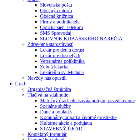
Slovenská pošta
Obecný cintorín
Obecná knižnica
Firmy a podnikatelia
Optická sieť Telekom
SMS Spravodaj
SLOVNÍK KUBAŠSKÉHO NÁREČIA
Zdravotná starostlivosť
Lekár pre deti a dorast
Lekár pre dospelých
Veterinárna poliklinika
Zubná lekárka
Lekáreň u sv. Michala
Navždy nás opustili
Úrad
Organizačná štruktúra
Tlačivá na stiahnutie
Matričný úrad, ohlasovňa pobytu, osvedčovanie
Sociálne služby
Dane a poplatky
Komunálny odpad a životné prostredie
Kultúrne akcie a podujatia
STAVEBNÝ ÚRAD
Kontaktný formulár
Komunálny odpad