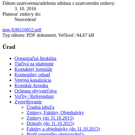
Dátum uzatvorenia/udelenia súhlasu s uzatvorením zmluvy:
3. 10. 2016
Platnosť zmluvy do:
Neuvedené
img-X06110652.pdf
Typ súboru: PDF dokument, Veľkosť: 84,67 kB
Úrad
Organizačná štruktúra
Tlačivá na stiahnutie
Kontaktný formulár
Komunálny odpad
Verejná kanalizácia
Kronikár ⁄kronika
Ochrana obyvateľstva
Voľby ⁄ Referendum
Zverejňovanie
Úradná tabuľa
Zmluvy, Faktúry, Objednávky
Zmluvy (do 31.10.2015)
Dohody (do 31.10.2015)
Faktúry a objednávky (do 31.10.2015)
Profil verejného obstaraváteľa