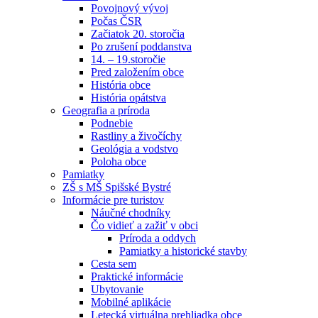
Povojnový vývoj
Počas ČSR
Začiatok 20. storočia
Po zrušení poddanstva
14. – 19.storočie
Pred založením obce
História obce
História opátstva
Geografia a príroda
Podnebie
Rastliny a živočíchy
Geológia a vodstvo
Poloha obce
Pamiatky
ZŠ s MŠ Spišské Bystré
Informácie pre turistov
Náučné chodníky
Čo vidieť a zažiť v obci
Príroda a oddych
Pamiatky a historické stavby
Cesta sem
Praktické informácie
Ubytovanie
Mobilné aplikácie
Letecká virtuálna prehliadka obce