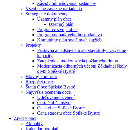
Zásady odmeňovania poslancov
Všeobecne záväzné nariadenia
Strategické dokumenty
Územný plán obce
Územný plán
Program rozvoja obce
Program odpadového hospodárstva
Komunitný plán sociálnych služieb
Projekty
Prístavba a nadstavba materskej školy - zvýšenie
kapacity
Zateplenie a modernizácia požiarneho domu
Modernizácia odborných učební Základnej školy
s MŠ Spišské Bystré
Hlavný kontrolór
Rozpočet obce
Štatút Obce Spišské Bystré
Najvyššie ocenenia obce
Udeľovanie ocenení
Čestné občianstvo
Cena obce Spišské Bystré
Cena starostu obce Spišské Bystré
Život v obci
Aktuality
Kalendár podujatí