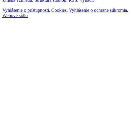
Zmena vzhľadu
,
Štruktúra stránok
,
RSS
,
Vytlačiť
Vyhlásenie o prístupnosti
,
Cookies
,
Vyhlásenie o ochrane súkromia
,
Webové sídlo