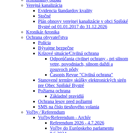
Verejná kanalizácia
Evidencia štandardov kvality
Stočné
Plán obnovy verejnej kanalizácie v obci Spišské
Bystré od 01.01.2017 do 31.12.2026
Kronikár ⁄kronika
Ochrana obyvateľstva
Polícia
Bývajme bezpečne
Krízové situácie⁄Civilná ochrana
Odporúčania civilnej ochrany - pri silnom
vetre, povodniach, silnom daždi a
zosuvoch pôdy
Časopis Revue "Civilná ochrana"
Stanovené termíny skúšky elektronických sirén
pre Obec Spišské Bystré
Požiarna ochrana
Základné pravidlá
Ochrana lesov pred požiarmi
SMS na číslo tiesňového volania
Voľby ⁄ Referendum
Voľby⁄Referendum - Archív
Referendum 2026 - 4.7.2026
Voľby do Európskeho parlamentu