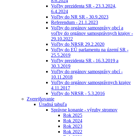
8.6.2024
Voľby prezidenta SR - 23.3.2024,
6.4.2024
Voľby do NR SR - 30.9.2023
Referendum - 21.1.2023
Voľby do orgánov samosprávy obcí a
voľby do orgánov samosprávnych krajov -
29.10.2022
Voľby do NRSR 29.2.2020
Voľby do EÚ parlamentu na území SR -
25.5.2019
Voľby prezidenta SR - 16.3.2019 a
30.3.2019
Voľby do orgánov samosprávy obcí -
10.11.2018
Voľby do orgánov samosprávnych krajov
4.11.2017
Voľby do NRSR - 5.3.2016
Zverejňovanie
Úradná tabuľa
Správne konanie - výruby stromov
Rok 2025
Rok 2024
Rok 2023
Rok 2022