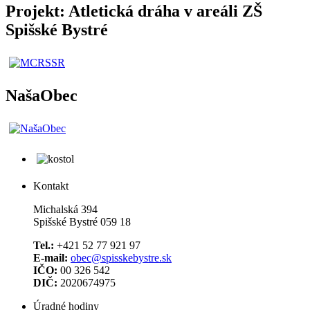
Projekt: Atletická dráha v areáli ZŠ
Spišské Bystré
NašaObec
Kontakt
Michalská 394
Spišské Bystré 059 18
Tel.:
+421 52 77 921 97
E-mail:
obec@spisskebystre.sk
IČO:
00 326 542
DIČ:
2020674975
Úradné hodiny