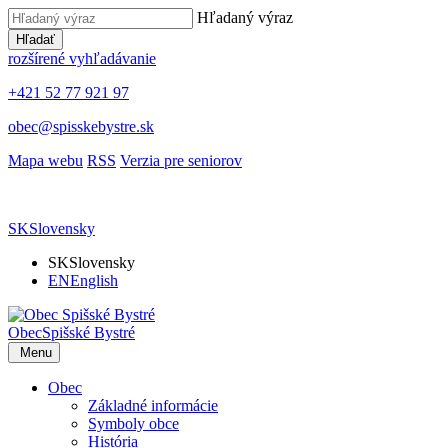
Hľadaný výraz
Hľadať
rozšírené vyhľadávanie
+421 52 77 921 97
obec@spisskebystre.sk
Mapa webu
RSS
Verzia pre seniorov
SK
Slovensky
SK
Slovensky
EN
English
Obec
Spišské Bystré
Menu
Obec
Základné informácie
Symboly obce
História