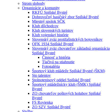
Strom slobody
Organizácie a komunity
RKFÚ Spišské Bystré
Dobrovoľný hasičský zbor Spišské Bystré
Miestný spolok SČK
Klub dôchodcov
Klub slovenských turistov
Klub vojenskej histórie
Slovenský zväz protifašistických bojovníkov
OFK 1934 Spišské Bystré
Slovenský zväz chovateľov základná organizácia
Spišské Bystré
Činnosť a história
Tlačivá na stiahnutie
Fotogaléria
Športový klub mládeže Spišské Bystré (ŠKM)
Sto talentov
Stolnotenisový oddiel Spišské Bystré
Športový mládežnícky klub (ŠMK) Spišské
Bystré
ZO chovateľov poštových holubov Spišské
Bystré
FS Rovienka
ZO SZV Spišské Bystré
Služby