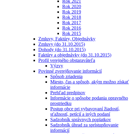
Rok 2021
Rok 2020
Rok 2019
Rok 2018
Rok 2017
Rok 2016
Rok 2015
Zmluvy, Faktúry, Objednávky
Zmluvy (do 31.10.2015)
Dohody (do 31.10.2015)
Faktúry a objednávky (do 31.10.2015)
Profil verejného obstaraváteľa
Výzvy
Povinné zverejňovanie informácií
Spôsob zriadenia
Miesto, čas a spôsob, akým možno získať
informácie
Prehľad predpisov
Informácie o spôsobe podania opravného
prostriedku
Postup obce pri vybavovaní žiadostí,
sťažností, petícií a iných podaní
Sadzobník správnych poplatkov
Sadzobník úhrad za sprístupňovanie
informácií