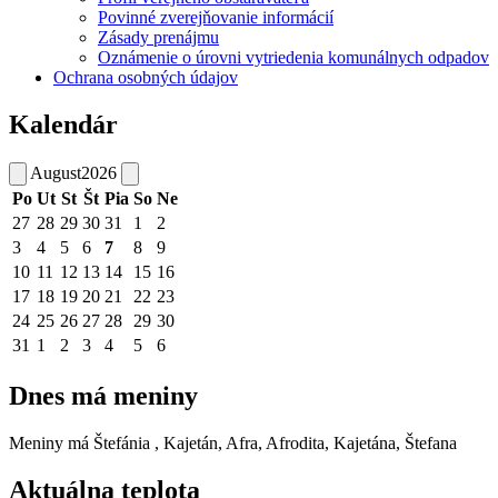
Povinné zverejňovanie informácií
Zásady prenájmu
Oznámenie o úrovni vytriedenia komunálnych odpadov
Ochrana osobných údajov
Kalendár
August
2026
Po
Ut
St
Št
Pia
So
Ne
27
28
29
30
31
1
2
3
4
5
6
7
8
9
10
11
12
13
14
15
16
17
18
19
20
21
22
23
24
25
26
27
28
29
30
31
1
2
3
4
5
6
Dnes má meniny
Meniny má
Štefánia
, Kajetán, Afra, Afrodita, Kajetána, Štefana
Aktuálna teplota