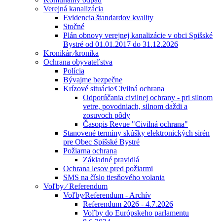
Verejná kanalizácia
Evidencia štandardov kvality
Stočné
Plán obnovy verejnej kanalizácie v obci Spišské
Bystré od 01.01.2017 do 31.12.2026
Kronikár ⁄kronika
Ochrana obyvateľstva
Polícia
Bývajme bezpečne
Krízové situácie⁄Civilná ochrana
Odporúčania civilnej ochrany - pri silnom
vetre, povodniach, silnom daždi a
zosuvoch pôdy
Časopis Revue "Civilná ochrana"
Stanovené termíny skúšky elektronických sirén
pre Obec Spišské Bystré
Požiarna ochrana
Základné pravidlá
Ochrana lesov pred požiarmi
SMS na číslo tiesňového volania
Voľby ⁄ Referendum
Voľby⁄Referendum - Archív
Referendum 2026 - 4.7.2026
Voľby do Európskeho parlamentu