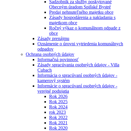
Sadzobník za služby poskytované
Obecným úradom Spišské Bystré
Predaj nehnuteľného majetku obce
Zásady hospodárenia a nakladania s
majetkom obce
Ročný výkaz o komunálnom odpade z
obce
Zásady prenájmu
Oznámenie o úrovni vytriedenia komunálnych
odpadov
Ochrana osobných údajov
Informačná povinnosť
Zásady spracúvania osobných údajov - Villa
Cubach
Informácia o spracúvaní osobných údajov -
kamerový systém
Informácie o spracúvaní osobných údajov -
verejné podujatia
Rok 2026
Rok 2025
Rok 2024
rok 2023
Rok 2022
Rok 2021
Rok 2020