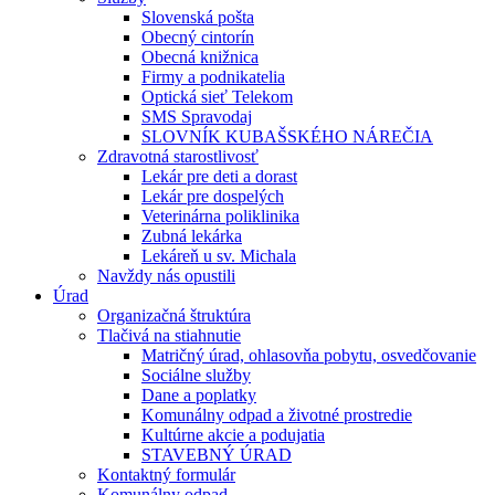
Slovenská pošta
Obecný cintorín
Obecná knižnica
Firmy a podnikatelia
Optická sieť Telekom
SMS Spravodaj
SLOVNÍK KUBAŠSKÉHO NÁREČIA
Zdravotná starostlivosť
Lekár pre deti a dorast
Lekár pre dospelých
Veterinárna poliklinika
Zubná lekárka
Lekáreň u sv. Michala
Navždy nás opustili
Úrad
Organizačná štruktúra
Tlačivá na stiahnutie
Matričný úrad, ohlasovňa pobytu, osvedčovanie
Sociálne služby
Dane a poplatky
Komunálny odpad a životné prostredie
Kultúrne akcie a podujatia
STAVEBNÝ ÚRAD
Kontaktný formulár
Komunálny odpad