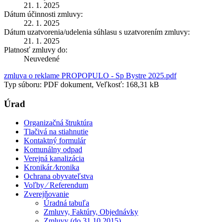
21. 1. 2025
Dátum účinnosti zmluvy:
22. 1. 2025
Dátum uzatvorenia/udelenia súhlasu s uzatvorením zmluvy:
21. 1. 2025
Platnosť zmluvy do:
Neuvedené
zmluva o reklame PROPOPULO - Sp Bystre 2025.pdf
Typ súboru: PDF dokument, Veľkosť: 168,31 kB
Úrad
Organizačná štruktúra
Tlačivá na stiahnutie
Kontaktný formulár
Komunálny odpad
Verejná kanalizácia
Kronikár ⁄kronika
Ochrana obyvateľstva
Voľby ⁄ Referendum
Zverejňovanie
Úradná tabuľa
Zmluvy, Faktúry, Objednávky
Zmluvy (do 31.10.2015)