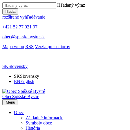
Hľadaný výraz
Hľadať
rozšírené vyhľadávanie
+421 52 77 921 97
obec@spisskebystre.sk
Mapa webu
RSS
Verzia pre seniorov
SK
Slovensky
SK
Slovensky
EN
English
Obec
Spišské Bystré
Menu
Obec
Základné informácie
Symboly obce
História