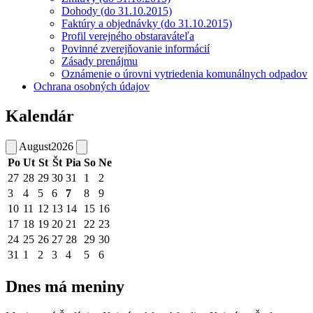
Dohody (do 31.10.2015)
Faktúry a objednávky (do 31.10.2015)
Profil verejného obstaraváteľa
Povinné zverejňovanie informácií
Zásady prenájmu
Oznámenie o úrovni vytriedenia komunálnych odpadov
Ochrana osobných údajov
Kalendár
August
2026
Po
Ut
St
Št
Pia
So
Ne
27
28
29
30
31
1
2
3
4
5
6
7
8
9
10
11
12
13
14
15
16
17
18
19
20
21
22
23
24
25
26
27
28
29
30
31
1
2
3
4
5
6
Dnes má meniny