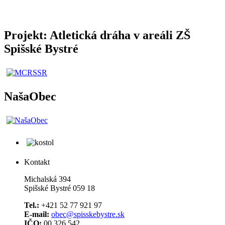
Projekt: Atletická dráha v areáli ZŠ
Spišské Bystré
NašaObec
Kontakt
Michalská 394
Spišské Bystré 059 18
Tel.:
+421 52 77 921 97
E-mail:
obec@spisskebystre.sk
IČO:
00 326 542