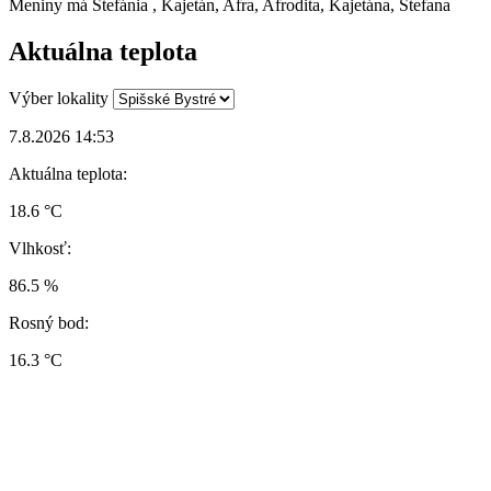
Meniny má
Štefánia
, Kajetán, Afra, Afrodita, Kajetána, Štefana
Aktuálna teplota
Výber lokality
7.8.2026 14:53
Aktuálna teplota:
18.6 °C
Vlhkosť:
86.5 %
Rosný bod:
16.3 °C