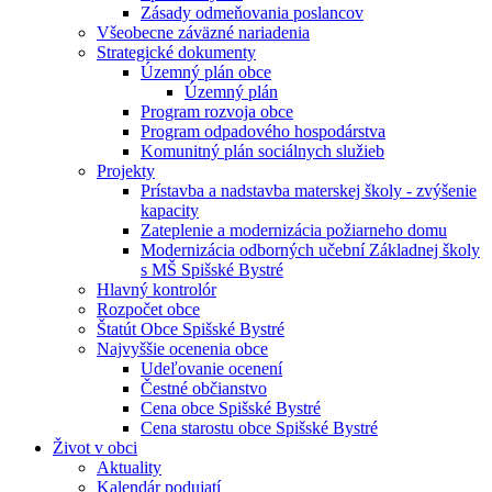
Zásady odmeňovania poslancov
Všeobecne záväzné nariadenia
Strategické dokumenty
Územný plán obce
Územný plán
Program rozvoja obce
Program odpadového hospodárstva
Komunitný plán sociálnych služieb
Projekty
Prístavba a nadstavba materskej školy - zvýšenie
kapacity
Zateplenie a modernizácia požiarneho domu
Modernizácia odborných učební Základnej školy
s MŠ Spišské Bystré
Hlavný kontrolór
Rozpočet obce
Štatút Obce Spišské Bystré
Najvyššie ocenenia obce
Udeľovanie ocenení
Čestné občianstvo
Cena obce Spišské Bystré
Cena starostu obce Spišské Bystré
Život v obci
Aktuality
Kalendár podujatí