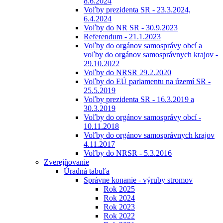
8.6.2024
Voľby prezidenta SR - 23.3.2024,
6.4.2024
Voľby do NR SR - 30.9.2023
Referendum - 21.1.2023
Voľby do orgánov samosprávy obcí a
voľby do orgánov samosprávnych krajov -
29.10.2022
Voľby do NRSR 29.2.2020
Voľby do EÚ parlamentu na území SR -
25.5.2019
Voľby prezidenta SR - 16.3.2019 a
30.3.2019
Voľby do orgánov samosprávy obcí -
10.11.2018
Voľby do orgánov samosprávnych krajov
4.11.2017
Voľby do NRSR - 5.3.2016
Zverejňovanie
Úradná tabuľa
Správne konanie - výruby stromov
Rok 2025
Rok 2024
Rok 2023
Rok 2022