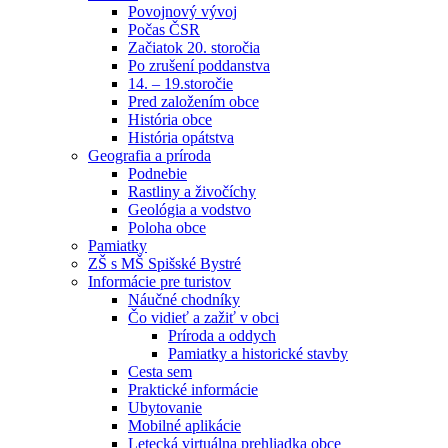
Povojnový vývoj
Počas ČSR
Začiatok 20. storočia
Po zrušení poddanstva
14. – 19.storočie
Pred založením obce
História obce
História opátstva
Geografia a príroda
Podnebie
Rastliny a živočíchy
Geológia a vodstvo
Poloha obce
Pamiatky
ZŠ s MŠ Spišské Bystré
Informácie pre turistov
Náučné chodníky
Čo vidieť a zažiť v obci
Príroda a oddych
Pamiatky a historické stavby
Cesta sem
Praktické informácie
Ubytovanie
Mobilné aplikácie
Letecká virtuálna prehliadka obce