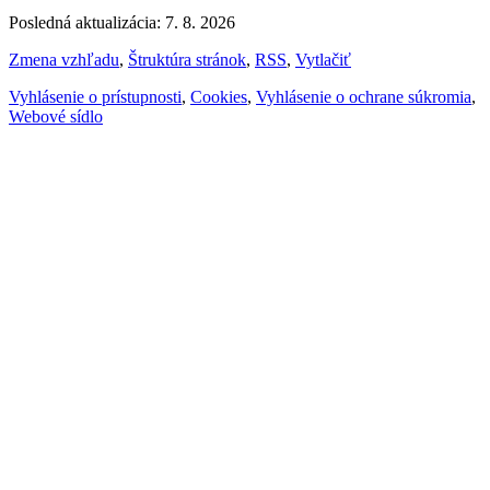
Posledná aktualizácia: 7. 8. 2026
Zmena vzhľadu
,
Štruktúra stránok
,
RSS
,
Vytlačiť
Vyhlásenie o prístupnosti
,
Cookies
,
Vyhlásenie o ochrane súkromia
,
Webové sídlo