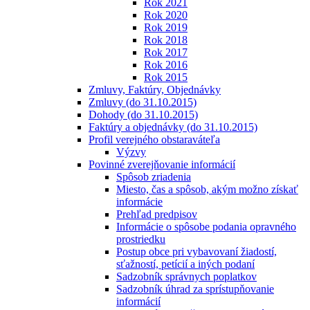
Rok 2021
Rok 2020
Rok 2019
Rok 2018
Rok 2017
Rok 2016
Rok 2015
Zmluvy, Faktúry, Objednávky
Zmluvy (do 31.10.2015)
Dohody (do 31.10.2015)
Faktúry a objednávky (do 31.10.2015)
Profil verejného obstaraváteľa
Výzvy
Povinné zverejňovanie informácií
Spôsob zriadenia
Miesto, čas a spôsob, akým možno získať
informácie
Prehľad predpisov
Informácie o spôsobe podania opravného
prostriedku
Postup obce pri vybavovaní žiadostí,
sťažností, petícií a iných podaní
Sadzobník správnych poplatkov
Sadzobník úhrad za sprístupňovanie
informácií