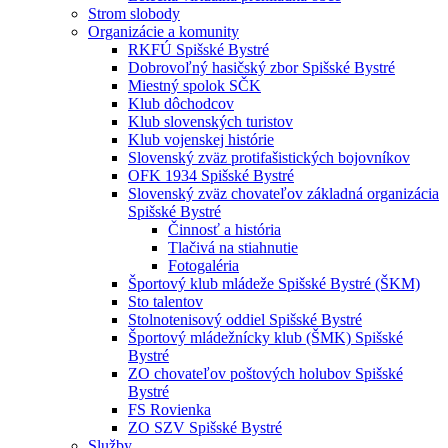
Strom slobody
Organizácie a komunity
RKFÚ Spišské Bystré
Dobrovoľný hasičský zbor Spišské Bystré
Miestný spolok SČK
Klub dôchodcov
Klub slovenských turistov
Klub vojenskej histórie
Slovenský zväz protifašistických bojovníkov
OFK 1934 Spišské Bystré
Slovenský zväz chovateľov základná organizácia
Spišské Bystré
Činnosť a história
Tlačivá na stiahnutie
Fotogaléria
Športový klub mládeže Spišské Bystré (ŠKM)
Sto talentov
Stolnotenisový oddiel Spišské Bystré
Športový mládežnícky klub (ŠMK) Spišské
Bystré
ZO chovateľov poštových holubov Spišské
Bystré
FS Rovienka
ZO SZV Spišské Bystré
Služby