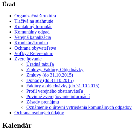
Úrad
Organizačná štruktúra
Tlačivá na stiahnutie
Kontaktný formulár
Komunálny odpad
Verejná kanalizácia
Kronikár ⁄kronika
Ochrana obyvateľstva
Voľby ⁄ Referendum
Zverejňovanie
Úradná tabuľa
Zmluvy, Faktúry, Objednávky
Zmluvy (do 31.10.2015)
Dohody (do 31.10.2015)
Faktúry a objednávky (do 31.10.2015)
Profil verejného obstaraváteľa
Povinné zverejňovanie informácií
Zásady prenájmu
Oznámenie o úrovni vytriedenia komunálnych odpadov
Ochrana osobných údajov
Kalendár