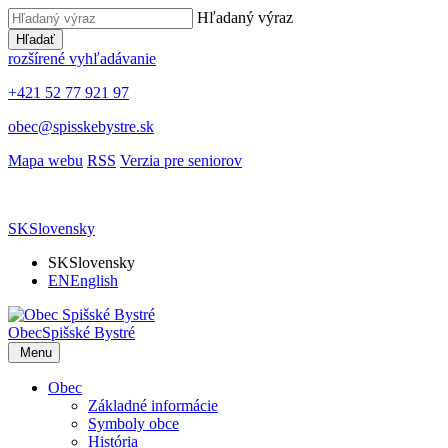
Hľadaný výraz
Hľadať
rozšírené vyhľadávanie
+421 52 77 921 97
obec@spisskebystre.sk
Mapa webu
RSS
Verzia pre seniorov
SK
Slovensky
SK
Slovensky
EN
English
Obec
Spišské Bystré
Menu
Obec
Základné informácie
Symboly obce
História