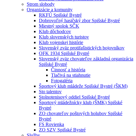
Strom slobody
Organizácie a komunity
RKFÚ Spišské Bystré
Dobrovoľný hasičský zbor Spišské Bystré
Miestný spolok SČK
Klub dôchodcov
Klub slovenských turistov
Klub vojenskej histórie
Slovenský zväz protifašistických bojovníkov
OFK 1934 Spišské Bystré
Slovenský zväz chovateľov základná organizácia
Spišské Bystré
Činnosť a história
Tlačivá na stiahnutie
Fotogaléria
Športový klub mládeže Spišské Bystré (ŠKM)
Sto talentov
Stolnotenisový oddiel Spišské Bystré
Športový mládežnícky klub (ŠMK) Spišské
Bystré
ZO chovateľov poštových holubov Spišské
Bystré
FS Rovienka
ZO SZV Spišské Bystré
Služby