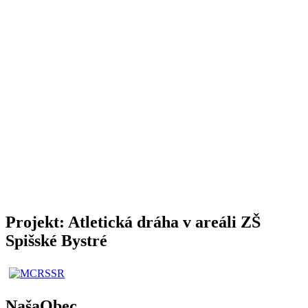
Projekt: Atletická dráha v areáli ZŠ
Spišské Bystré
NašaObec