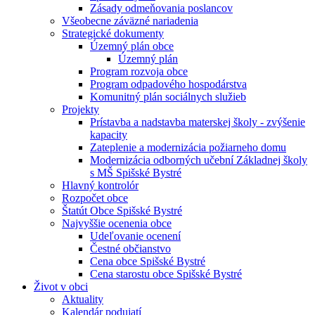
Zásady odmeňovania poslancov
Všeobecne záväzné nariadenia
Strategické dokumenty
Územný plán obce
Územný plán
Program rozvoja obce
Program odpadového hospodárstva
Komunitný plán sociálnych služieb
Projekty
Prístavba a nadstavba materskej školy - zvýšenie
kapacity
Zateplenie a modernizácia požiarneho domu
Modernizácia odborných učební Základnej školy
s MŠ Spišské Bystré
Hlavný kontrolór
Rozpočet obce
Štatút Obce Spišské Bystré
Najvyššie ocenenia obce
Udeľovanie ocenení
Čestné občianstvo
Cena obce Spišské Bystré
Cena starostu obce Spišské Bystré
Život v obci
Aktuality
Kalendár podujatí