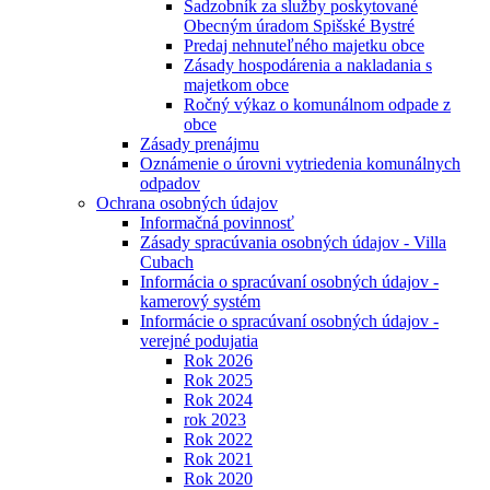
Sadzobník za služby poskytované
Obecným úradom Spišské Bystré
Predaj nehnuteľného majetku obce
Zásady hospodárenia a nakladania s
majetkom obce
Ročný výkaz o komunálnom odpade z
obce
Zásady prenájmu
Oznámenie o úrovni vytriedenia komunálnych
odpadov
Ochrana osobných údajov
Informačná povinnosť
Zásady spracúvania osobných údajov - Villa
Cubach
Informácia o spracúvaní osobných údajov -
kamerový systém
Informácie o spracúvaní osobných údajov -
verejné podujatia
Rok 2026
Rok 2025
Rok 2024
rok 2023
Rok 2022
Rok 2021
Rok 2020