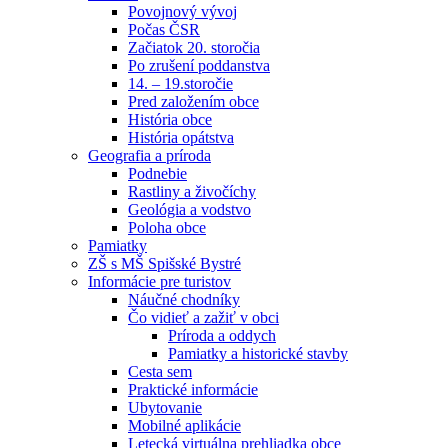
Povojnový vývoj
Počas ČSR
Začiatok 20. storočia
Po zrušení poddanstva
14. – 19.storočie
Pred založením obce
História obce
História opátstva
Geografia a príroda
Podnebie
Rastliny a živočíchy
Geológia a vodstvo
Poloha obce
Pamiatky
ZŠ s MŠ Spišské Bystré
Informácie pre turistov
Náučné chodníky
Čo vidieť a zažiť v obci
Príroda a oddych
Pamiatky a historické stavby
Cesta sem
Praktické informácie
Ubytovanie
Mobilné aplikácie
Letecká virtuálna prehliadka obce