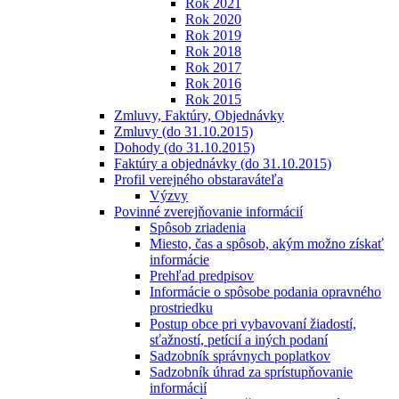
Rok 2021
Rok 2020
Rok 2019
Rok 2018
Rok 2017
Rok 2016
Rok 2015
Zmluvy, Faktúry, Objednávky
Zmluvy (do 31.10.2015)
Dohody (do 31.10.2015)
Faktúry a objednávky (do 31.10.2015)
Profil verejného obstaraváteľa
Výzvy
Povinné zverejňovanie informácií
Spôsob zriadenia
Miesto, čas a spôsob, akým možno získať
informácie
Prehľad predpisov
Informácie o spôsobe podania opravného
prostriedku
Postup obce pri vybavovaní žiadostí,
sťažností, petícií a iných podaní
Sadzobník správnych poplatkov
Sadzobník úhrad za sprístupňovanie
informácií