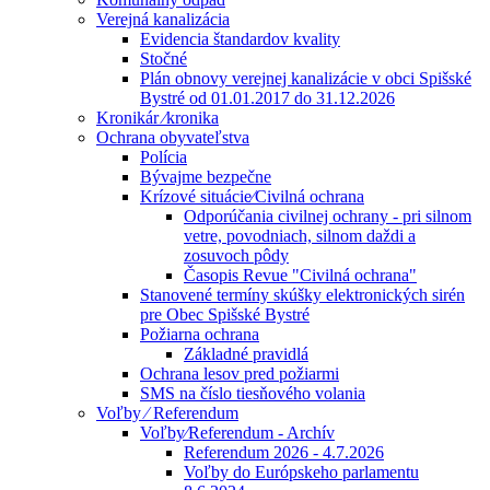
Verejná kanalizácia
Evidencia štandardov kvality
Stočné
Plán obnovy verejnej kanalizácie v obci Spišské
Bystré od 01.01.2017 do 31.12.2026
Kronikár ⁄kronika
Ochrana obyvateľstva
Polícia
Bývajme bezpečne
Krízové situácie⁄Civilná ochrana
Odporúčania civilnej ochrany - pri silnom
vetre, povodniach, silnom daždi a
zosuvoch pôdy
Časopis Revue "Civilná ochrana"
Stanovené termíny skúšky elektronických sirén
pre Obec Spišské Bystré
Požiarna ochrana
Základné pravidlá
Ochrana lesov pred požiarmi
SMS na číslo tiesňového volania
Voľby ⁄ Referendum
Voľby⁄Referendum - Archív
Referendum 2026 - 4.7.2026
Voľby do Európskeho parlamentu