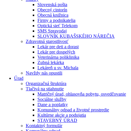
Slovenská pošta
Obecný cintorín
Obecná knižnica
Firmy a podnikatelia
Optická sieť Telekom
SMS Spravodaj
SLOVNÍK KUBAŠSKÉHO NÁREČIA
Zdravotná starostlivosť
Lekár pre deti a dorast
Lekár pre dospelých
Veterinárna poliklinika
Zubná lekárka
Lekáreň u sv. Michala
Navždy nás opustili
Úrad
Organizačná štruktúra
Tlačivá na stiahnutie
Matričný úrad, ohlasovňa pobytu, osvedčovanie
Sociálne služby
Dane a poplatky
Komunálny odpad a životné prostredie
Kultúrne akcie a podujatia
STAVEBNÝ ÚRAD
Kontaktný formulár
Komunálny odpad