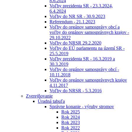
8.6.2024
Voľby prezidenta SR - 23.3.2024,
6.4.2024
Voľby do NR SR - 30.9.2023
Referendum - 21.1.2023
Voľby do orgánov samosprávy obcí a
voľby do orgánov samosprávnych krajov -
29.10.2022
Voľby do NRSR 29.2.2020
Voľby do EÚ parlamentu na území SR -
25.5.2019
Voľby prezidenta SR - 16.3.2019 a
30.3.2019
Voľby do orgánov samosprávy obcí -
10.11.2018
Voľby do orgánov samosprávnych krajov
4.11.2017
Voľby do NRSR - 5.3.2016
Zverejňovanie
Úradná tabuľa
Správne konanie - výruby stromov
Rok 2025
Rok 2024
Rok 2023
Rok 2022