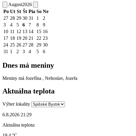
August
2026
Po
Ut
St
Št
Pia
So
Ne
27
28
29
30
31
1
2
3
4
5
6
7
8
9
10
11
12
13
14
15
16
17
18
19
20
21
22
23
24
25
26
27
28
29
30
31
1
2
3
4
5
6
Dnes má meniny
Meniny má
Jozefína
, Nehoslav, Jozefa
Aktuálna teplota
Výber lokality
6.8.2026 21:29
Aktuálna teplota:
19.4 °C