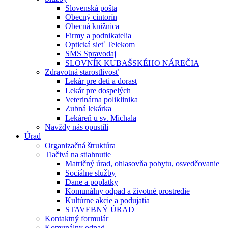
Slovenská pošta
Obecný cintorín
Obecná knižnica
Firmy a podnikatelia
Optická sieť Telekom
SMS Spravodaj
SLOVNÍK KUBAŠSKÉHO NÁREČIA
Zdravotná starostlivosť
Lekár pre deti a dorast
Lekár pre dospelých
Veterinárna poliklinika
Zubná lekárka
Lekáreň u sv. Michala
Navždy nás opustili
Úrad
Organizačná štruktúra
Tlačivá na stiahnutie
Matričný úrad, ohlasovňa pobytu, osvedčovanie
Sociálne služby
Dane a poplatky
Komunálny odpad a životné prostredie
Kultúrne akcie a podujatia
STAVEBNÝ ÚRAD
Kontaktný formulár
Komunálny odpad