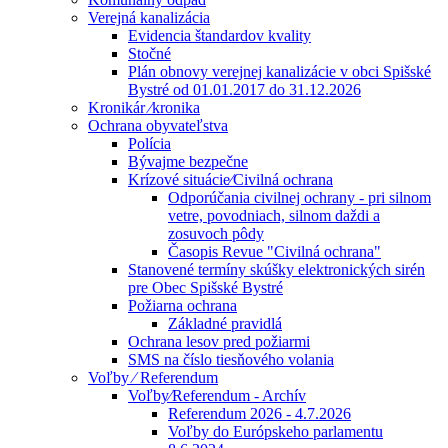
Verejná kanalizácia
Evidencia štandardov kvality
Stočné
Plán obnovy verejnej kanalizácie v obci Spišské
Bystré od 01.01.2017 do 31.12.2026
Kronikár ⁄kronika
Ochrana obyvateľstva
Polícia
Bývajme bezpečne
Krízové situácie⁄Civilná ochrana
Odporúčania civilnej ochrany - pri silnom
vetre, povodniach, silnom daždi a
zosuvoch pôdy
Časopis Revue "Civilná ochrana"
Stanovené termíny skúšky elektronických sirén
pre Obec Spišské Bystré
Požiarna ochrana
Základné pravidlá
Ochrana lesov pred požiarmi
SMS na číslo tiesňového volania
Voľby ⁄ Referendum
Voľby⁄Referendum - Archív
Referendum 2026 - 4.7.2026
Voľby do Európskeho parlamentu