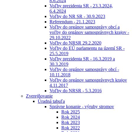
8.6.2024
Voľby prezidenta SR - 23.3.2024,
6.4.2024
Voľby do NR SR - 30.9.2023
Referendum - 21.1.2023
Voľby do orgánov samosprávy obcí a
voľby do orgánov samosprávnych krajov -
29.10.2022
Voľby do NRSR 29.2.2020
Voľby do EÚ parlamentu na území SR -
25.5.2019
Voľby prezidenta SR - 16.3.2019 a
30.3.2019
Voľby do orgánov samosprávy obcí -
10.11.2018
Voľby do orgánov samosprávnych krajov
4.11.2017
Voľby do NRSR - 5.3.2016
Zverejňovanie
Úradná tabuľa
Správne konanie - výruby stromov
Rok 2025
Rok 2024
Rok 2023
Rok 2022