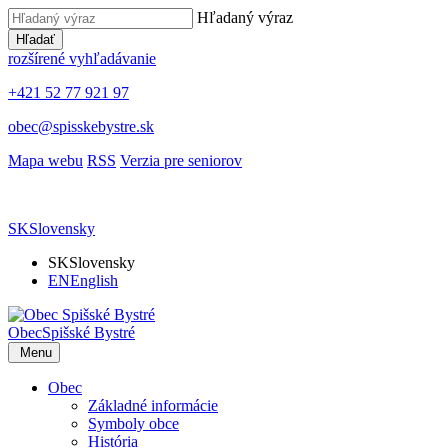
Hľadaný výraz
Hľadať
rozšírené vyhľadávanie
+421 52 77 921 97
obec@spisskebystre.sk
Mapa webu
RSS
Verzia pre seniorov
SK
Slovensky
SK
Slovensky
EN
English
Obec
Spišské Bystré
Menu
Obec
Základné informácie
Symboly obce
História