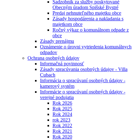
Sadzobník za služby poskytované
Obecným úradom Spišské Bystré
Predaj nehnuteľného majetku obce
Zásady hospodárenia a nakladania s
majetkom obce
Ročný výkaz o komunálnom odpade z
obce
Zásady prenájmu
Oznámenie o úrovni vytriedenia komunálnych
odpadov
Ochrana osobných údajov
Informačná povinnosť
Zásady spracúvania osobných údajov - Villa
Cubach
Informácia o spracúvaní osobných údajov -
kamerový systém
Informácie o spracúvaní osobných údajov -
verejné podujatia
Rok 2026
Rok 2025
Rok 2024
rok 2023
Rok 2022
Rok 2021
Rok 2020