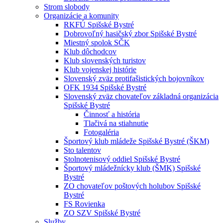
Strom slobody
Organizácie a komunity
RKFÚ Spišské Bystré
Dobrovoľný hasičský zbor Spišské Bystré
Miestný spolok SČK
Klub dôchodcov
Klub slovenských turistov
Klub vojenskej histórie
Slovenský zväz protifašistických bojovníkov
OFK 1934 Spišské Bystré
Slovenský zväz chovateľov základná organizácia
Spišské Bystré
Činnosť a história
Tlačivá na stiahnutie
Fotogaléria
Športový klub mládeže Spišské Bystré (ŠKM)
Sto talentov
Stolnotenisový oddiel Spišské Bystré
Športový mládežnícky klub (ŠMK) Spišské
Bystré
ZO chovateľov poštových holubov Spišské
Bystré
FS Rovienka
ZO SZV Spišské Bystré
Služby