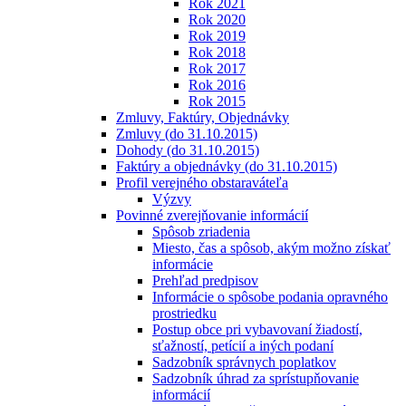
Rok 2021
Rok 2020
Rok 2019
Rok 2018
Rok 2017
Rok 2016
Rok 2015
Zmluvy, Faktúry, Objednávky
Zmluvy (do 31.10.2015)
Dohody (do 31.10.2015)
Faktúry a objednávky (do 31.10.2015)
Profil verejného obstaraváteľa
Výzvy
Povinné zverejňovanie informácií
Spôsob zriadenia
Miesto, čas a spôsob, akým možno získať
informácie
Prehľad predpisov
Informácie o spôsobe podania opravného
prostriedku
Postup obce pri vybavovaní žiadostí,
sťažností, petícií a iných podaní
Sadzobník správnych poplatkov
Sadzobník úhrad za sprístupňovanie
informácií