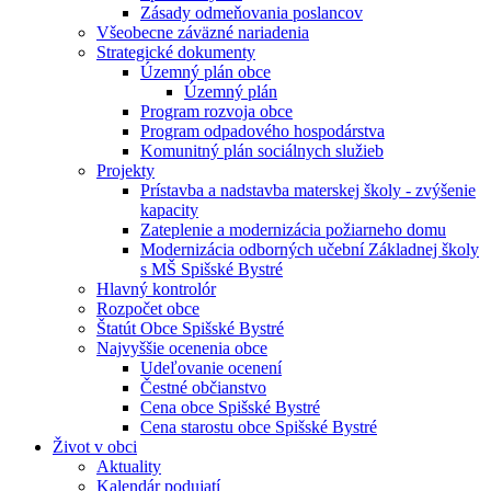
Zásady odmeňovania poslancov
Všeobecne záväzné nariadenia
Strategické dokumenty
Územný plán obce
Územný plán
Program rozvoja obce
Program odpadového hospodárstva
Komunitný plán sociálnych služieb
Projekty
Prístavba a nadstavba materskej školy - zvýšenie
kapacity
Zateplenie a modernizácia požiarneho domu
Modernizácia odborných učební Základnej školy
s MŠ Spišské Bystré
Hlavný kontrolór
Rozpočet obce
Štatút Obce Spišské Bystré
Najvyššie ocenenia obce
Udeľovanie ocenení
Čestné občianstvo
Cena obce Spišské Bystré
Cena starostu obce Spišské Bystré
Život v obci
Aktuality
Kalendár podujatí