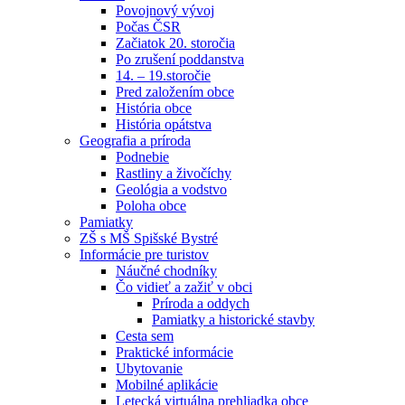
Povojnový vývoj
Počas ČSR
Začiatok 20. storočia
Po zrušení poddanstva
14. – 19.storočie
Pred založením obce
História obce
História opátstva
Geografia a príroda
Podnebie
Rastliny a živočíchy
Geológia a vodstvo
Poloha obce
Pamiatky
ZŠ s MŠ Spišské Bystré
Informácie pre turistov
Náučné chodníky
Čo vidieť a zažiť v obci
Príroda a oddych
Pamiatky a historické stavby
Cesta sem
Praktické informácie
Ubytovanie
Mobilné aplikácie
Letecká virtuálna prehliadka obce