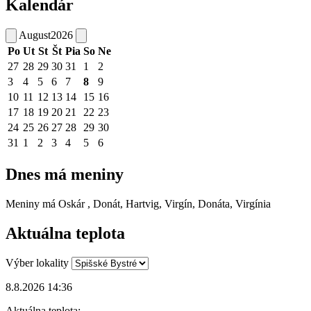
Kalendár
August
2026
Po
Ut
St
Št
Pia
So
Ne
27
28
29
30
31
1
2
3
4
5
6
7
8
9
10
11
12
13
14
15
16
17
18
19
20
21
22
23
24
25
26
27
28
29
30
31
1
2
3
4
5
6
Dnes má meniny
Meniny má
Oskár
, Donát, Hartvig, Virgín, Donáta, Virgínia
Aktuálna teplota
Výber lokality
8.8.2026 14:36
Aktuálna teplota: