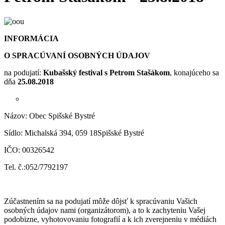
INFORMÁCIA
O SPRACÚVANÍ OSOBNÝCH ÚDAJOV
na podujatí:
Kubašský festival s Petrom Stašákom
, konajúceho sa
dňa
25.08.2018
Názov: Obec Spišské Bystré
Sídlo: Michalská 394, 059 18Spišské Bystré
IČO: 00326542
Tel. č.:052/7792197
Zúčastnením sa na podujatí môže dôjsť k spracúvaniu Vašich
osobných údajov nami (organizátorom), a to k zachyteniu Vašej
podobizne, vyhotovovaniu fotografií a k ich zverejneniu v médiách