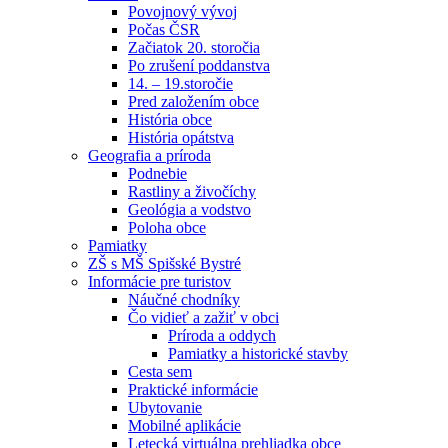
Povojnový vývoj
Počas ČSR
Začiatok 20. storočia
Po zrušení poddanstva
14. – 19.storočie
Pred založením obce
História obce
História opátstva
Geografia a príroda
Podnebie
Rastliny a živočíchy
Geológia a vodstvo
Poloha obce
Pamiatky
ZŠ s MŠ Spišské Bystré
Informácie pre turistov
Náučné chodníky
Čo vidieť a zažiť v obci
Príroda a oddych
Pamiatky a historické stavby
Cesta sem
Praktické informácie
Ubytovanie
Mobilné aplikácie
Letecká virtuálna prehliadka obce