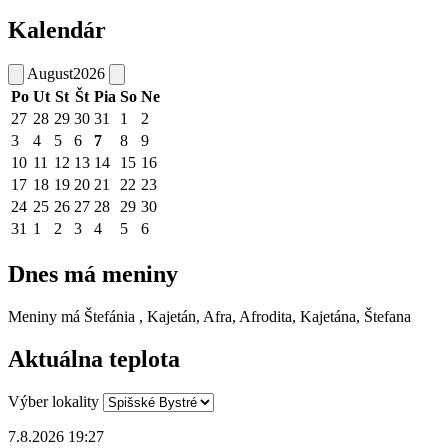
Kalendár
August
2026
Po
Ut
St
Št
Pia
So
Ne
27
28
29
30
31
1
2
3
4
5
6
7
8
9
10
11
12
13
14
15
16
17
18
19
20
21
22
23
24
25
26
27
28
29
30
31
1
2
3
4
5
6
Dnes má meniny
Meniny má
Štefánia
, Kajetán, Afra, Afrodita, Kajetána, Štefana
Aktuálna teplota
Výber lokality
7.8.2026 19:27