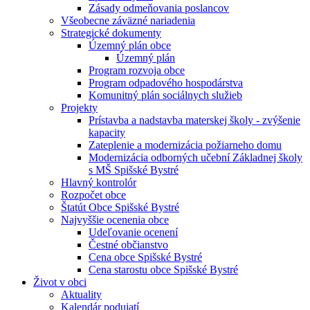
Zásady odmeňovania poslancov
Všeobecne záväzné nariadenia
Strategické dokumenty
Územný plán obce
Územný plán
Program rozvoja obce
Program odpadového hospodárstva
Komunitný plán sociálnych služieb
Projekty
Prístavba a nadstavba materskej školy - zvýšenie
kapacity
Zateplenie a modernizácia požiarneho domu
Modernizácia odborných učební Základnej školy
s MŠ Spišské Bystré
Hlavný kontrolór
Rozpočet obce
Štatút Obce Spišské Bystré
Najvyššie ocenenia obce
Udeľovanie ocenení
Čestné občianstvo
Cena obce Spišské Bystré
Cena starostu obce Spišské Bystré
Život v obci
Aktuality
Kalendár podujatí