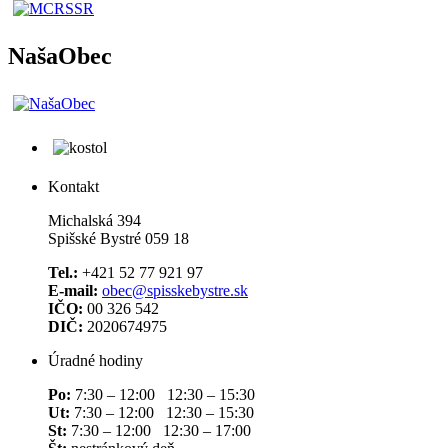
NašaObec
Kontakt
Michalská 394
Spišské Bystré 059 18
Tel.:
+421 52 77 921 97
E-mail:
obec@spisskebystre.sk
IČO:
00 326 542
DIČ:
2020674975
Úradné hodiny
Po:
7:30 – 12:00 12:30 – 15:30
Ut:
7:30 – 12:00 12:30 – 15:30
St:
7:30 – 12:00 12:30 – 17:00