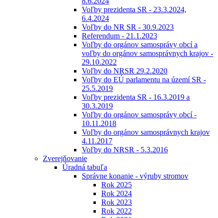
8.6.2024
Voľby prezidenta SR - 23.3.2024,
6.4.2024
Voľby do NR SR - 30.9.2023
Referendum - 21.1.2023
Voľby do orgánov samosprávy obcí a
voľby do orgánov samosprávnych krajov -
29.10.2022
Voľby do NRSR 29.2.2020
Voľby do EÚ parlamentu na území SR -
25.5.2019
Voľby prezidenta SR - 16.3.2019 a
30.3.2019
Voľby do orgánov samosprávy obcí -
10.11.2018
Voľby do orgánov samosprávnych krajov
4.11.2017
Voľby do NRSR - 5.3.2016
Zverejňovanie
Úradná tabuľa
Správne konanie - výruby stromov
Rok 2025
Rok 2024
Rok 2023
Rok 2022