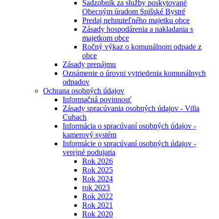
Sadzobník za služby poskytované
Obecným úradom Spišské Bystré
Predaj nehnuteľného majetku obce
Zásady hospodárenia a nakladania s
majetkom obce
Ročný výkaz o komunálnom odpade z
obce
Zásady prenájmu
Oznámenie o úrovni vytriedenia komunálnych
odpadov
Ochrana osobných údajov
Informačná povinnosť
Zásady spracúvania osobných údajov - Villa
Cubach
Informácia o spracúvaní osobných údajov -
kamerový systém
Informácie o spracúvaní osobných údajov -
verejné podujatia
Rok 2026
Rok 2025
Rok 2024
rok 2023
Rok 2022
Rok 2021
Rok 2020