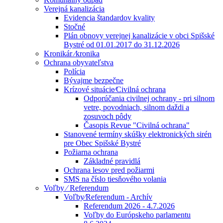
Verejná kanalizácia
Evidencia štandardov kvality
Stočné
Plán obnovy verejnej kanalizácie v obci Spišské
Bystré od 01.01.2017 do 31.12.2026
Kronikár ⁄kronika
Ochrana obyvateľstva
Polícia
Bývajme bezpečne
Krízové situácie⁄Civilná ochrana
Odporúčania civilnej ochrany - pri silnom
vetre, povodniach, silnom daždi a
zosuvoch pôdy
Časopis Revue "Civilná ochrana"
Stanovené termíny skúšky elektronických sirén
pre Obec Spišské Bystré
Požiarna ochrana
Základné pravidlá
Ochrana lesov pred požiarmi
SMS na číslo tiesňového volania
Voľby ⁄ Referendum
Voľby⁄Referendum - Archív
Referendum 2026 - 4.7.2026
Voľby do Európskeho parlamentu