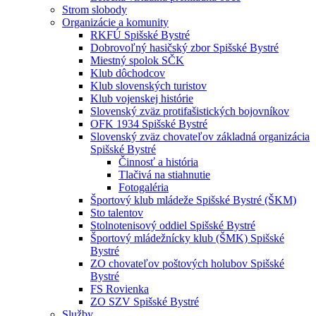
Strom slobody
Organizácie a komunity
RKFÚ Spišské Bystré
Dobrovoľný hasičský zbor Spišské Bystré
Miestný spolok SČK
Klub dôchodcov
Klub slovenských turistov
Klub vojenskej histórie
Slovenský zväz protifašistických bojovníkov
OFK 1934 Spišské Bystré
Slovenský zväz chovateľov základná organizácia
Spišské Bystré
Činnosť a história
Tlačivá na stiahnutie
Fotogaléria
Športový klub mládeže Spišské Bystré (ŠKM)
Sto talentov
Stolnotenisový oddiel Spišské Bystré
Športový mládežnícky klub (ŠMK) Spišské
Bystré
ZO chovateľov poštových holubov Spišské
Bystré
FS Rovienka
ZO SZV Spišské Bystré
Služby