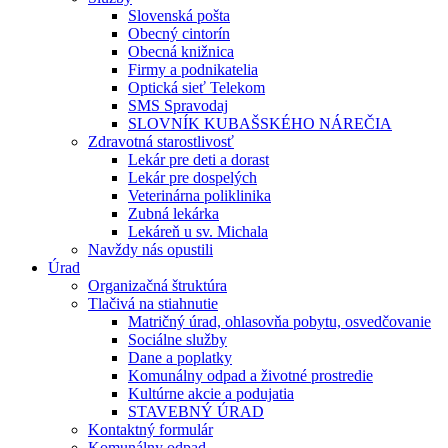
Slovenská pošta
Obecný cintorín
Obecná knižnica
Firmy a podnikatelia
Optická sieť Telekom
SMS Spravodaj
SLOVNÍK KUBAŠSKÉHO NÁREČIA
Zdravotná starostlivosť
Lekár pre deti a dorast
Lekár pre dospelých
Veterinárna poliklinika
Zubná lekárka
Lekáreň u sv. Michala
Navždy nás opustili
Úrad
Organizačná štruktúra
Tlačivá na stiahnutie
Matričný úrad, ohlasovňa pobytu, osvedčovanie
Sociálne služby
Dane a poplatky
Komunálny odpad a životné prostredie
Kultúrne akcie a podujatia
STAVEBNÝ ÚRAD
Kontaktný formulár
Komunálny odpad