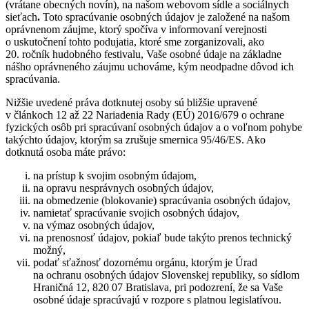
(vrátane obecných novín), na našom webovom sídle a sociálnych
sieťach
.
Toto spracúvanie osobných údajov je založené na našom
oprávnenom záujme, ktorý spočíva v informovaní verejnosti
o uskutočnení tohto podujatia, ktoré sme zorganizovali
, ako
20. ročník hudobného festivalu, Vaše osobné údaje na základne
nášho oprávneného záujmu uchováme, kým neodpadne dôvod ich
spracúvania.
Nižšie uvedené práva dotknutej osoby sú bližšie upravené
v článkoch 12 až 22 Nariadenia Rady (EÚ) 2016/679 o ochrane
fyzických osôb pri spracúvaní osobných údajov a o voľnom pohybe
takýchto údajov, ktorým sa zrušuje smernica 95/46/ES. Ako
dotknutá osoba máte právo:
na prístup k svojim osobným údajom,
na opravu nesprávnych osobných údajov,
na obmedzenie (blokovanie) spracúvania osobných údajov,
namietať spracúvanie svojich osobných údajov,
na výmaz osobných údajov,
na prenosnosť údajov, pokiaľ bude takýto prenos technický
možný,
podať sťažnosť dozornému orgánu, ktorým je Úrad
na ochranu osobných údajov Slovenskej republiky, so sídlom
Hraničná 12, 820 07 Bratislava, pri podozrení, že sa Vaše
osobné údaje spracúvajú v rozpore s platnou legislatívou.