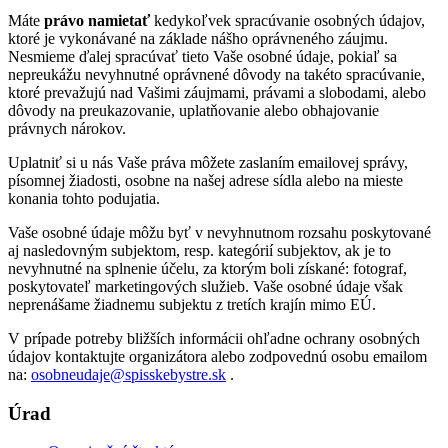
Máte
právo namietať
kedykoľvek spracúvanie osobných údajov,
ktoré je vykonávané na základe nášho oprávneného záujmu.
Nesmieme ďalej spracúvať tieto Vaše osobné údaje, pokiaľ sa
nepreukážu nevyhnutné oprávnené dôvody na takéto spracúvanie,
ktoré prevažujú nad Vašimi záujmami, právami a slobodami, alebo
dôvody na preukazovanie, uplatňovanie alebo obhajovanie
právnych nárokov.
Uplatniť si u nás Vaše práva môžete zaslaním emailovej správy,
písomnej žiadosti, osobne na našej adrese sídla alebo na mieste
konania tohto podujatia.
Vaše osobné údaje môžu byť v nevyhnutnom rozsahu poskytované
aj nasledovným subjektom, resp. kategórií subjektov, ak je to
nevyhnutné na splnenie účelu, za ktorým boli získané: fotograf,
poskytovateľ marketingových služieb. Vaše osobné údaje však
neprenášame žiadnemu subjektu z tretích krajín mimo EÚ.
V prípade potreby bližších informácii ohľadne ochrany osobných
údajov kontaktujte organizátora alebo zodpovednú osobu emailom
na:
osobneudaje@spisskebystre.sk
.
Úrad