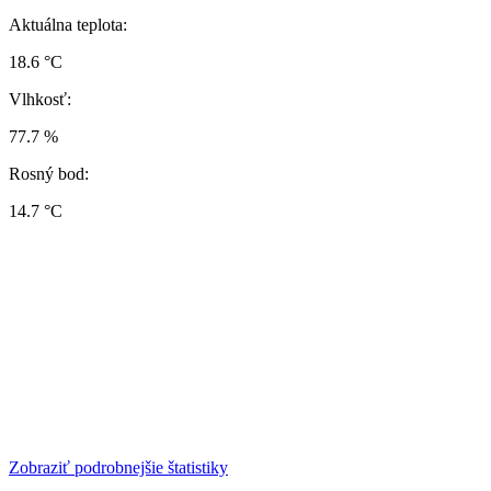
Aktuálna teplota:
18.6 °C
Vlhkosť:
77.7 %
Rosný bod:
14.7 °C
Zobraziť podrobnejšie štatistiky