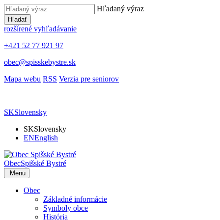
Hľadaný výraz
Hľadať
rozšírené vyhľadávanie
+421 52 77 921 97
obec@spisskebystre.sk
Mapa webu
RSS
Verzia pre seniorov
SK
Slovensky
SK
Slovensky
EN
English
Obec
Spišské Bystré
Menu
Obec
Základné informácie
Symboly obce
História