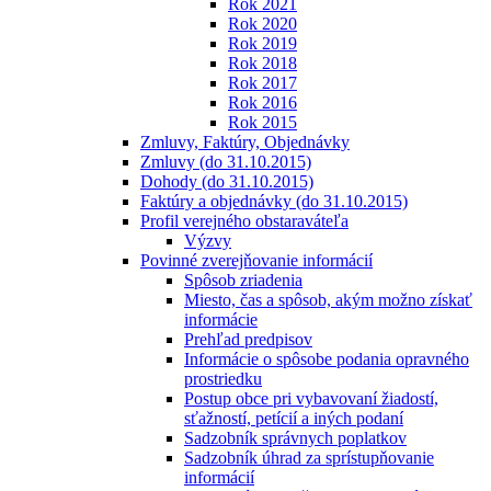
Rok 2021
Rok 2020
Rok 2019
Rok 2018
Rok 2017
Rok 2016
Rok 2015
Zmluvy, Faktúry, Objednávky
Zmluvy (do 31.10.2015)
Dohody (do 31.10.2015)
Faktúry a objednávky (do 31.10.2015)
Profil verejného obstaraváteľa
Výzvy
Povinné zverejňovanie informácií
Spôsob zriadenia
Miesto, čas a spôsob, akým možno získať
informácie
Prehľad predpisov
Informácie o spôsobe podania opravného
prostriedku
Postup obce pri vybavovaní žiadostí,
sťažností, petícií a iných podaní
Sadzobník správnych poplatkov
Sadzobník úhrad za sprístupňovanie
informácií