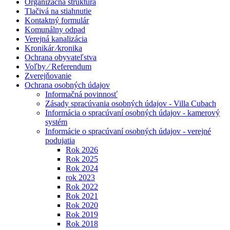
Organizačná štruktúra
Tlačivá na stiahnutie
Kontaktný formulár
Komunálny odpad
Verejná kanalizácia
Kronikár ⁄kronika
Ochrana obyvateľstva
Voľby ⁄ Referendum
Zverejňovanie
Ochrana osobných údajov
Informačná povinnosť
Zásady spracúvania osobných údajov - Villa Cubach
Informácia o spracúvaní osobných údajov - kamerový
systém
Informácie o spracúvaní osobných údajov - verejné
podujatia
Rok 2026
Rok 2025
Rok 2024
rok 2023
Rok 2022
Rok 2021
Rok 2020
Rok 2019
Rok 2018