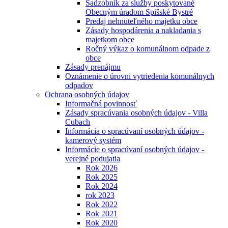
Sadzobník za služby poskytované
Obecným úradom Spišské Bystré
Predaj nehnuteľného majetku obce
Zásady hospodárenia a nakladania s
majetkom obce
Ročný výkaz o komunálnom odpade z
obce
Zásady prenájmu
Oznámenie o úrovni vytriedenia komunálnych
odpadov
Ochrana osobných údajov
Informačná povinnosť
Zásady spracúvania osobných údajov - Villa
Cubach
Informácia o spracúvaní osobných údajov -
kamerový systém
Informácie o spracúvaní osobných údajov -
verejné podujatia
Rok 2026
Rok 2025
Rok 2024
rok 2023
Rok 2022
Rok 2021
Rok 2020