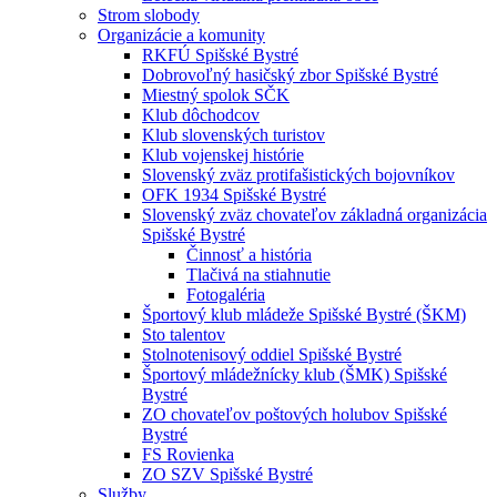
Strom slobody
Organizácie a komunity
RKFÚ Spišské Bystré
Dobrovoľný hasičský zbor Spišské Bystré
Miestný spolok SČK
Klub dôchodcov
Klub slovenských turistov
Klub vojenskej histórie
Slovenský zväz protifašistických bojovníkov
OFK 1934 Spišské Bystré
Slovenský zväz chovateľov základná organizácia
Spišské Bystré
Činnosť a história
Tlačivá na stiahnutie
Fotogaléria
Športový klub mládeže Spišské Bystré (ŠKM)
Sto talentov
Stolnotenisový oddiel Spišské Bystré
Športový mládežnícky klub (ŠMK) Spišské
Bystré
ZO chovateľov poštových holubov Spišské
Bystré
FS Rovienka
ZO SZV Spišské Bystré
Služby