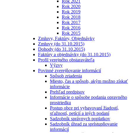
Rok 2021
Rok 2020
Rok 2019
Rok 2018
Rok 2017
Rok 2016
Rok 2015
Zmluvy, Faktúry, Objednávky
Zmluvy (do 31.10.2015)
Dohody (do 31.10.2015)
Faktúry a objednávky (do 31.10.2015)
Profil verejného obstaraváteľa
Výzvy
Povinné zverejňovanie informácií
Spôsob zriadenia
Miesto, čas a spôsob, akým možno získať
informácie
Prehľad predpisov
Informácie o spôsobe podania opravného
prostriedku
Postup obce pri vybavovaní žiadostí,
sťažností, petícií a iných podaní
Sadzobník správnych poplatkov
Sadzobník úhrad za sprístupňovanie
informácií