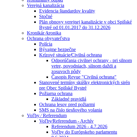
Verejná kanalizácia
Evidencia štandardov kvality
Stočné
Plán obnovy verejnej kanalizácie v obci Spišské
Bystré od 01.01.2017 do 31.12.2026
Kronikár ⁄kronika
Ochrana obyvateľstva
Polícia
Bývajme bezpečne
Krízové situácie⁄Civilná ochrana
Odporúčania civilnej ochrany - pri silnom
vetre, povodniach, silnom daždi a
zosuvoch pôdy
Časopis Revue "Civilná ochrana"
Stanovené termíny skúšky elektronických sirén
pre Obec Spišské Bystré
Požiarna ochrana
Základné pravidlá
Ochrana lesov pred požiarmi
SMS na číslo tiesňového volania
Voľby ⁄ Referendum
Voľby⁄Referendum - Archív
Referendum 2026 - 4.7.2026
Voľby do Európskeho parlamentu