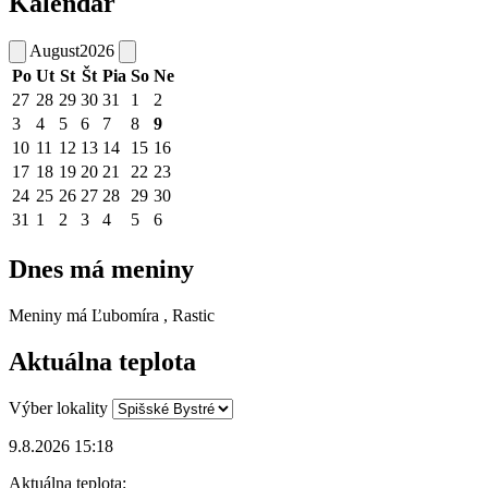
Kalendár
August
2026
Po
Ut
St
Št
Pia
So
Ne
27
28
29
30
31
1
2
3
4
5
6
7
8
9
10
11
12
13
14
15
16
17
18
19
20
21
22
23
24
25
26
27
28
29
30
31
1
2
3
4
5
6
Dnes má meniny
Meniny má
Ľubomíra
, Rastic
Aktuálna teplota
Výber lokality
9.8.2026 15:18
Aktuálna teplota: