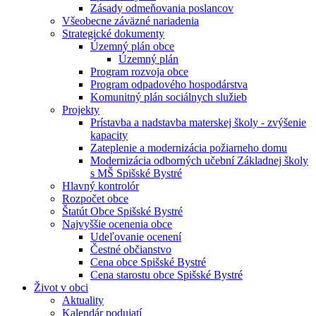
Zásady odmeňovania poslancov
Všeobecne záväzné nariadenia
Strategické dokumenty
Územný plán obce
Územný plán
Program rozvoja obce
Program odpadového hospodárstva
Komunitný plán sociálnych služieb
Projekty
Prístavba a nadstavba materskej školy - zvýšenie
kapacity
Zateplenie a modernizácia požiarneho domu
Modernizácia odborných učební Základnej školy
s MŠ Spišské Bystré
Hlavný kontrolór
Rozpočet obce
Štatút Obce Spišské Bystré
Najvyššie ocenenia obce
Udeľovanie ocenení
Čestné občianstvo
Cena obce Spišské Bystré
Cena starostu obce Spišské Bystré
Život v obci
Aktuality
Kalendár podujatí