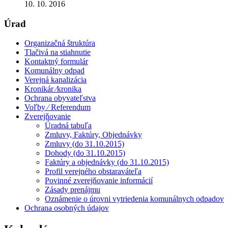
10. 10. 2016
Úrad
Organizačná štruktúra
Tlačivá na stiahnutie
Kontaktný formulár
Komunálny odpad
Verejná kanalizácia
Kronikár ⁄kronika
Ochrana obyvateľstva
Voľby ⁄ Referendum
Zverejňovanie
Úradná tabuľa
Zmluvy, Faktúry, Objednávky
Zmluvy (do 31.10.2015)
Dohody (do 31.10.2015)
Faktúry a objednávky (do 31.10.2015)
Profil verejného obstaraváteľa
Povinné zverejňovanie informácií
Zásady prenájmu
Oznámenie o úrovni vytriedenia komunálnych odpadov
Ochrana osobných údajov