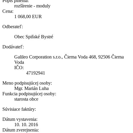
Popis plnenia:
rozšírenie - moduly
Cena:
1 068,00 EUR
Odberateľ:
Obec Spišské Bystré
Dodávateľ:
Galileo Corporation s.r.o., Čierna Voda 468, 92506 Čierna
Voda
IČO:
47192941
Meno podpisujúcej osoby:
Mgr. Marián Luha
Funkcia podpisujúcej osoby:
starosta obce
Súvisiace faktúry:
Dátum vystavenia:
10. 10. 2016
Dátum zverejnenia: