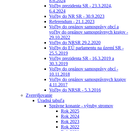
8.6.2024
Voľby prezidenta SR - 23.3.2024,
6.4.2024
Voľby do NR SR - 30.9.2023
Referendum - 21.1.2023
Voľby do orgánov samosprávy obcí a
voľby do orgánov samosprávnych krajov -
29.10.2022
Voľby do NRSR 29.2.2020
Voľby do EÚ parlamentu na území SR -
25.5.2019
Voľby prezidenta SR - 16.3.2019 a
30.3.2019
Voľby do orgánov samosprávy obcí -
10.11.2018
Voľby do orgánov samosprávnych krajov
4.11.2017
Voľby do NRSR - 5.3.2016
Zverejňovanie
Úradná tabuľa
Správne konanie - výruby stromov
Rok 2025
Rok 2024
Rok 2023
Rok 2022