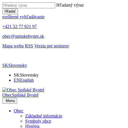
Hľadaný výraz
Hľadať
rozšírené vyhľadávanie
+421 52 77 921 97
obec@spisskebystre.sk
Mapa webu
RSS
Verzia pre seniorov
SK
Slovensky
SK
Slovensky
EN
English
Obec
Spišské Bystré
Menu
Obec
Základné informácie
Symboly obce
História