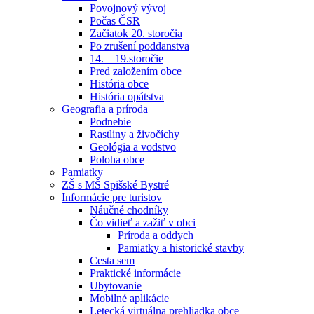
Povojnový vývoj
Počas ČSR
Začiatok 20. storočia
Po zrušení poddanstva
14. – 19.storočie
Pred založením obce
História obce
História opátstva
Geografia a príroda
Podnebie
Rastliny a živočíchy
Geológia a vodstvo
Poloha obce
Pamiatky
ZŠ s MŠ Spišské Bystré
Informácie pre turistov
Náučné chodníky
Čo vidieť a zažiť v obci
Príroda a oddych
Pamiatky a historické stavby
Cesta sem
Praktické informácie
Ubytovanie
Mobilné aplikácie
Letecká virtuálna prehliadka obce