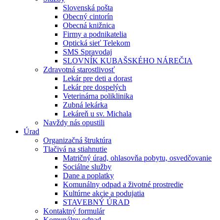
Slovenská pošta
Obecný cintorín
Obecná knižnica
Firmy a podnikatelia
Optická sieť Telekom
SMS Spravodaj
SLOVNÍK KUBAŠSKÉHO NÁREČIA
Zdravotná starostlivosť
Lekár pre deti a dorast
Lekár pre dospelých
Veterinárna poliklinika
Zubná lekárka
Lekáreň u sv. Michala
Navždy nás opustili
Úrad
Organizačná štruktúra
Tlačivá na stiahnutie
Matričný úrad, ohlasovňa pobytu, osvedčovanie
Sociálne služby
Dane a poplatky
Komunálny odpad a životné prostredie
Kultúrne akcie a podujatia
STAVEBNÝ ÚRAD
Kontaktný formulár
Komunálny odpad