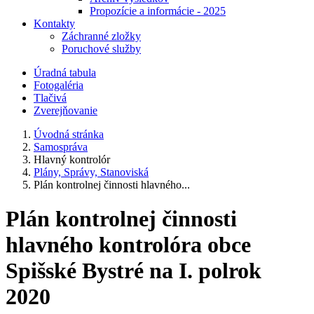
Propozície a informácie - 2025
Kontakty
Záchranné zložky
Poruchové služby
Úradná tabula
Fotogaléria
Tlačivá
Zverejňovanie
Úvodná stránka
Samospráva
Hlavný kontrolór
Plány, Správy, Stanoviská
Plán kontrolnej činnosti hlavného...
Plán kontrolnej činnosti
hlavného kontrolóra obce
Spišské Bystré na I. polrok
2020