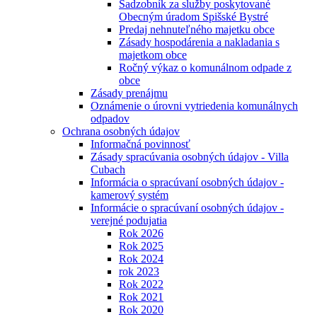
Sadzobník za služby poskytované
Obecným úradom Spišské Bystré
Predaj nehnuteľného majetku obce
Zásady hospodárenia a nakladania s
majetkom obce
Ročný výkaz o komunálnom odpade z
obce
Zásady prenájmu
Oznámenie o úrovni vytriedenia komunálnych
odpadov
Ochrana osobných údajov
Informačná povinnosť
Zásady spracúvania osobných údajov - Villa
Cubach
Informácia o spracúvaní osobných údajov -
kamerový systém
Informácie o spracúvaní osobných údajov -
verejné podujatia
Rok 2026
Rok 2025
Rok 2024
rok 2023
Rok 2022
Rok 2021
Rok 2020