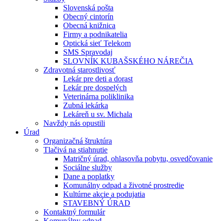
Slovenská pošta
Obecný cintorín
Obecná knižnica
Firmy a podnikatelia
Optická sieť Telekom
SMS Spravodaj
SLOVNÍK KUBAŠSKÉHO NÁREČIA
Zdravotná starostlivosť
Lekár pre deti a dorast
Lekár pre dospelých
Veterinárna poliklinika
Zubná lekárka
Lekáreň u sv. Michala
Navždy nás opustili
Úrad
Organizačná štruktúra
Tlačivá na stiahnutie
Matričný úrad, ohlasovňa pobytu, osvedčovanie
Sociálne služby
Dane a poplatky
Komunálny odpad a životné prostredie
Kultúrne akcie a podujatia
STAVEBNÝ ÚRAD
Kontaktný formulár
Komunálny odpad