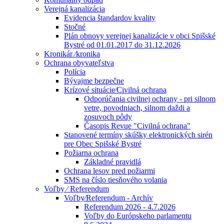
Verejná kanalizácia
Evidencia štandardov kvality
Stočné
Plán obnovy verejnej kanalizácie v obci Spišské
Bystré od 01.01.2017 do 31.12.2026
Kronikár ⁄kronika
Ochrana obyvateľstva
Polícia
Bývajme bezpečne
Krízové situácie⁄Civilná ochrana
Odporúčania civilnej ochrany - pri silnom
vetre, povodniach, silnom daždi a
zosuvoch pôdy
Časopis Revue "Civilná ochrana"
Stanovené termíny skúšky elektronických sirén
pre Obec Spišské Bystré
Požiarna ochrana
Základné pravidlá
Ochrana lesov pred požiarmi
SMS na číslo tiesňového volania
Voľby ⁄ Referendum
Voľby⁄Referendum - Archív
Referendum 2026 - 4.7.2026
Voľby do Európskeho parlamentu