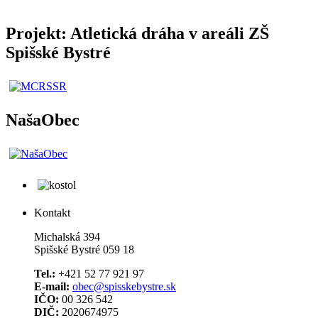
Projekt: Atletická dráha v areáli ZŠ
Spišské Bystré
NašaObec
Kontakt
Michalská 394
Spišské Bystré 059 18
Tel.:
+421 52 77 921 97
E-mail:
obec@spisskebystre.sk
IČO:
00 326 542
DIČ:
2020674975