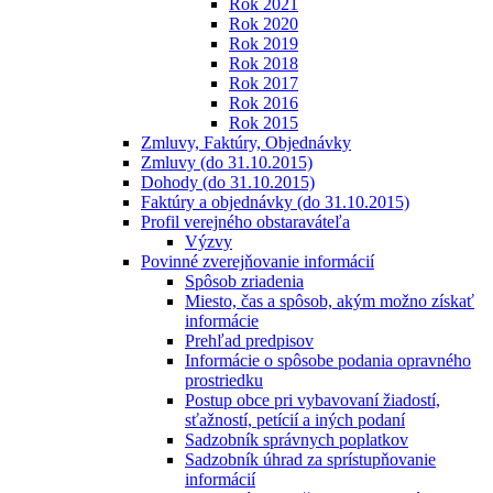
Rok 2021
Rok 2020
Rok 2019
Rok 2018
Rok 2017
Rok 2016
Rok 2015
Zmluvy, Faktúry, Objednávky
Zmluvy (do 31.10.2015)
Dohody (do 31.10.2015)
Faktúry a objednávky (do 31.10.2015)
Profil verejného obstaraváteľa
Výzvy
Povinné zverejňovanie informácií
Spôsob zriadenia
Miesto, čas a spôsob, akým možno získať
informácie
Prehľad predpisov
Informácie o spôsobe podania opravného
prostriedku
Postup obce pri vybavovaní žiadostí,
sťažností, petícií a iných podaní
Sadzobník správnych poplatkov
Sadzobník úhrad za sprístupňovanie
informácií