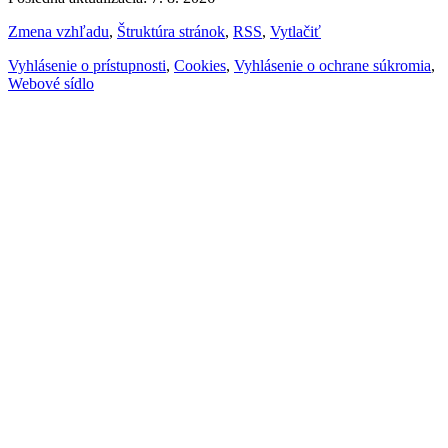
Zmena vzhľadu
,
Štruktúra stránok
,
RSS
,
Vytlačiť
Vyhlásenie o prístupnosti
,
Cookies
,
Vyhlásenie o ochrane súkromia
,
Webové sídlo