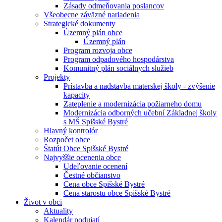
Zásady odmeňovania poslancov
Všeobecne záväzné nariadenia
Strategické dokumenty
Územný plán obce
Územný plán
Program rozvoja obce
Program odpadového hospodárstva
Komunitný plán sociálnych služieb
Projekty
Prístavba a nadstavba materskej školy - zvýšenie
kapacity
Zateplenie a modernizácia požiarneho domu
Modernizácia odborných učební Základnej školy
s MŠ Spišské Bystré
Hlavný kontrolór
Rozpočet obce
Štatút Obce Spišské Bystré
Najvyššie ocenenia obce
Udeľovanie ocenení
Čestné občianstvo
Cena obce Spišské Bystré
Cena starostu obce Spišské Bystré
Život v obci
Aktuality
Kalendár podujatí