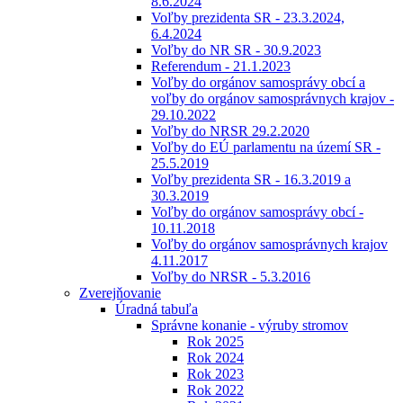
8.6.2024
Voľby prezidenta SR - 23.3.2024,
6.4.2024
Voľby do NR SR - 30.9.2023
Referendum - 21.1.2023
Voľby do orgánov samosprávy obcí a
voľby do orgánov samosprávnych krajov -
29.10.2022
Voľby do NRSR 29.2.2020
Voľby do EÚ parlamentu na území SR -
25.5.2019
Voľby prezidenta SR - 16.3.2019 a
30.3.2019
Voľby do orgánov samosprávy obcí -
10.11.2018
Voľby do orgánov samosprávnych krajov
4.11.2017
Voľby do NRSR - 5.3.2016
Zverejňovanie
Úradná tabuľa
Správne konanie - výruby stromov
Rok 2025
Rok 2024
Rok 2023
Rok 2022