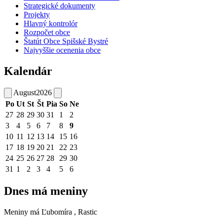
Strategické dokumenty
Projekty
Hlavný kontrolór
Rozpočet obce
Štatút Obce Spišské Bystré
Najvyššie ocenenia obce
Kalendár
August
2026
Po
Ut
St
Št
Pia
So
Ne
27
28
29
30
31
1
2
3
4
5
6
7
8
9
10
11
12
13
14
15
16
17
18
19
20
21
22
23
24
25
26
27
28
29
30
31
1
2
3
4
5
6
Dnes má meniny
Meniny má
Ľubomíra
, Rastic