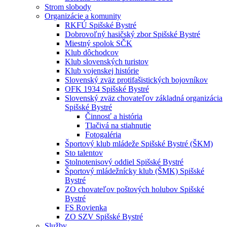
Strom slobody
Organizácie a komunity
RKFÚ Spišské Bystré
Dobrovoľný hasičský zbor Spišské Bystré
Miestný spolok SČK
Klub dôchodcov
Klub slovenských turistov
Klub vojenskej histórie
Slovenský zväz protifašistických bojovníkov
OFK 1934 Spišské Bystré
Slovenský zväz chovateľov základná organizácia
Spišské Bystré
Činnosť a história
Tlačivá na stiahnutie
Fotogaléria
Športový klub mládeže Spišské Bystré (ŠKM)
Sto talentov
Stolnotenisový oddiel Spišské Bystré
Športový mládežnícky klub (ŠMK) Spišské
Bystré
ZO chovateľov poštových holubov Spišské
Bystré
FS Rovienka
ZO SZV Spišské Bystré
Služby