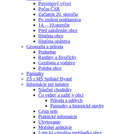
Povojnový vývoj
Počas ČSR
Začiatok 20. storočia
Po zrušení poddanstva
14. – 19.storočie
Pred založením obce
História obce
História opátstva
Geografia a príroda
Podnebie
Rastliny a živočíchy
Geológia a vodstvo
Poloha obce
Pamiatky
ZŠ s MŠ Spišské Bystré
Informácie pre turistov
Náučné chodníky
Čo vidieť a zažiť v obci
Príroda a oddych
Pamiatky a historické stavby
Cesta sem
Praktické informácie
Ubytovanie
Mobilné aplikácie
Letecká virtuálna prehliadka obce