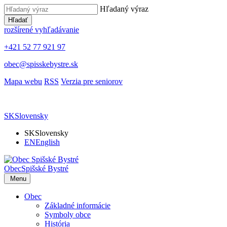
Hľadaný výraz
Hľadať
rozšírené vyhľadávanie
+421 52 77 921 97
obec@spisskebystre.sk
Mapa webu
RSS
Verzia pre seniorov
SK
Slovensky
SK
Slovensky
EN
English
Obec
Spišské Bystré
Menu
Obec
Základné informácie
Symboly obce
História