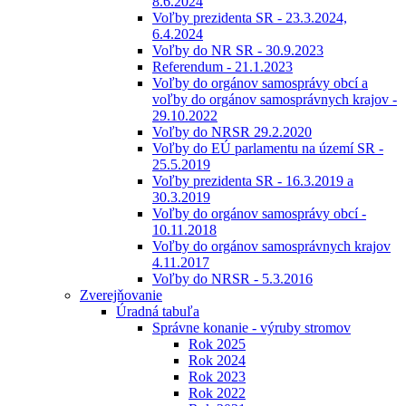
8.6.2024
Voľby prezidenta SR - 23.3.2024,
6.4.2024
Voľby do NR SR - 30.9.2023
Referendum - 21.1.2023
Voľby do orgánov samosprávy obcí a
voľby do orgánov samosprávnych krajov -
29.10.2022
Voľby do NRSR 29.2.2020
Voľby do EÚ parlamentu na území SR -
25.5.2019
Voľby prezidenta SR - 16.3.2019 a
30.3.2019
Voľby do orgánov samosprávy obcí -
10.11.2018
Voľby do orgánov samosprávnych krajov
4.11.2017
Voľby do NRSR - 5.3.2016
Zverejňovanie
Úradná tabuľa
Správne konanie - výruby stromov
Rok 2025
Rok 2024
Rok 2023
Rok 2022