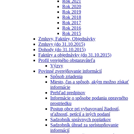
Rok 2021
Rok 2020
Rok 2019
Rok 2018
Rok 2017
Rok 2016
Rok 2015
Zmluvy, Faktúry, Objednávky
Zmluvy (do 31.10.2015)
Dohody (do 31.10.2015)
Faktúry a objednávky (do 31.10.2015)
Profil verejného obstaraváteľa
Výzvy
Povinné zverejňovanie informácií
Spôsob zriadenia
Miesto, čas a spôsob, akým možno získať
informácie
Prehľad predpisov
Informácie o spôsobe podania opravného
prostriedku
Postup obce pri vybavovaní žiadostí,
sťažností, petícií a iných podaní
Sadzobník správnych poplatkov
Sadzobník úhrad za sprístupňovanie
informácií