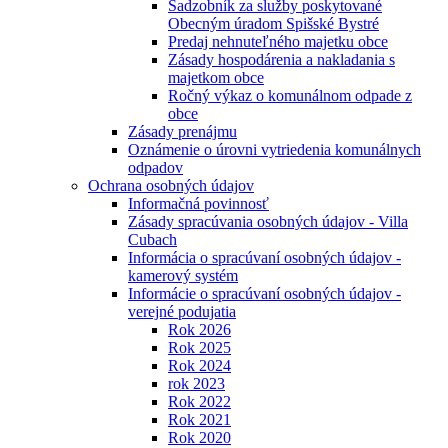
Sadzobník za služby poskytované
Obecným úradom Spišské Bystré
Predaj nehnuteľného majetku obce
Zásady hospodárenia a nakladania s
majetkom obce
Ročný výkaz o komunálnom odpade z
obce
Zásady prenájmu
Oznámenie o úrovni vytriedenia komunálnych
odpadov
Ochrana osobných údajov
Informačná povinnosť
Zásady spracúvania osobných údajov - Villa
Cubach
Informácia o spracúvaní osobných údajov -
kamerový systém
Informácie o spracúvaní osobných údajov -
verejné podujatia
Rok 2026
Rok 2025
Rok 2024
rok 2023
Rok 2022
Rok 2021
Rok 2020