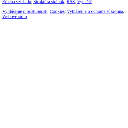
Zmena vzhľadu
,
Štruktúra stránok
,
RSS
,
Vytlačiť
Vyhlásenie o prístupnosti
,
Cookies
,
Vyhlásenie o ochrane súkromia
,
Webové sídlo