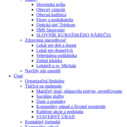
Slovenská pošta
Obecný cintorín
Obecná knižnica
Firmy a podnikatelia
Optická sieť Telekom
SMS Spravodaj
SLOVNÍK KUBAŠSKÉHO NÁREČIA
Zdravotná starostlivosť
Lekár pre deti a dorast
Lekár pre dospelých
Veterinárna poliklinika
Zubná lekárka
Lekáreň u sv. Michala
Navždy nás opustili
Úrad
Organizačná štruktúra
Tlačivá na stiahnutie
Matričný úrad, ohlasovňa pobytu, osvedčovanie
Sociálne služby
Dane a poplatky
Komunálny odpad a životné prostredie
Kultúrne akcie a podujatia
STAVEBNÝ ÚRAD
Kontaktný formulár
Komunálny odpad