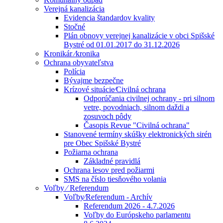
Verejná kanalizácia
Evidencia štandardov kvality
Stočné
Plán obnovy verejnej kanalizácie v obci Spišské
Bystré od 01.01.2017 do 31.12.2026
Kronikár ⁄kronika
Ochrana obyvateľstva
Polícia
Bývajme bezpečne
Krízové situácie⁄Civilná ochrana
Odporúčania civilnej ochrany - pri silnom
vetre, povodniach, silnom daždi a
zosuvoch pôdy
Časopis Revue "Civilná ochrana"
Stanovené termíny skúšky elektronických sirén
pre Obec Spišské Bystré
Požiarna ochrana
Základné pravidlá
Ochrana lesov pred požiarmi
SMS na číslo tiesňového volania
Voľby ⁄ Referendum
Voľby⁄Referendum - Archív
Referendum 2026 - 4.7.2026
Voľby do Európskeho parlamentu