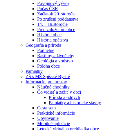
Povojnový vývoj
Počas ČSR
Začiatok 20. storočia
Po zrušení poddanstva
14. – 19.storočie
Pred založením obce
História obce
História opátstva
Geografia a príroda
Podnebie
Rastliny a živočíchy
Geológia a vodstvo
Poloha obce
Pamiatky
ZŠ s MŠ Spišské Bystré
Informácie pre turistov
Náučné chodníky
Čo vidieť a zažiť v obci
Príroda a oddych
Pamiatky a historické stavby
Cesta sem
Praktické informácie
Ubytovanie
Mobilné aplikácie
Letecká virtuálna prehliadka obce