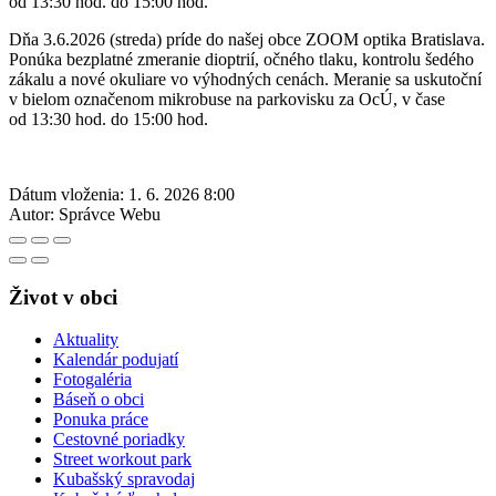
od 13:30 hod. do 15:00 hod.
Dňa 3.6.2026 (streda) príde do našej obce ZOOM optika Bratislava.
Ponúka bezplatné zmeranie dioptrií, očného tlaku, kontrolu šedého
zákalu a nové okuliare vo výhodných cenách. Meranie sa uskutoční
v bielom označenom mikrobuse na parkovisku za OcÚ, v čase
od 13:30 hod. do 15:00 hod.
Dátum vloženia:
1. 6. 2026 8:00
Autor:
Správce Webu
Život v obci
Aktuality
Kalendár podujatí
Fotogaléria
Báseň o obci
Ponuka práce
Cestovné poriadky
Street workout park
Kubašský spravodaj