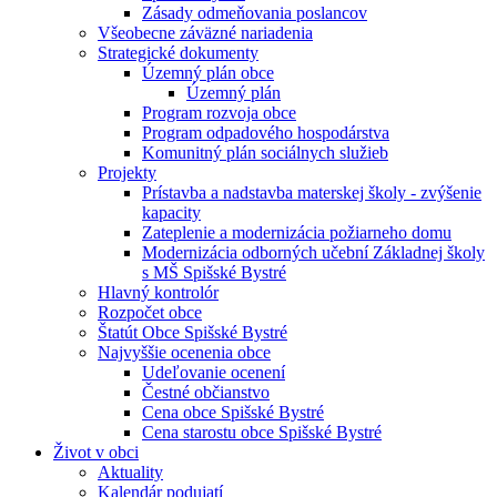
Zásady odmeňovania poslancov
Všeobecne záväzné nariadenia
Strategické dokumenty
Územný plán obce
Územný plán
Program rozvoja obce
Program odpadového hospodárstva
Komunitný plán sociálnych služieb
Projekty
Prístavba a nadstavba materskej školy - zvýšenie
kapacity
Zateplenie a modernizácia požiarneho domu
Modernizácia odborných učební Základnej školy
s MŠ Spišské Bystré
Hlavný kontrolór
Rozpočet obce
Štatút Obce Spišské Bystré
Najvyššie ocenenia obce
Udeľovanie ocenení
Čestné občianstvo
Cena obce Spišské Bystré
Cena starostu obce Spišské Bystré
Život v obci
Aktuality
Kalendár podujatí