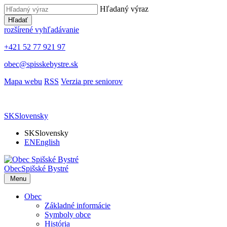
Hľadaný výraz
Hľadať
rozšírené vyhľadávanie
+421 52 77 921 97
obec@spisskebystre.sk
Mapa webu
RSS
Verzia pre seniorov
SK
Slovensky
SK
Slovensky
EN
English
Obec
Spišské Bystré
Menu
Obec
Základné informácie
Symboly obce
História