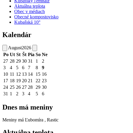
Kubašský ľemhalz
Aktuálna teplota
Obec v médiach
Obecné kompostovisko
Kubašská 10°
Kalendár
August
2026
Po
Ut
St
Št
Pia
So
Ne
27
28
29
30
31
1
2
3
4
5
6
7
8
9
10
11
12
13
14
15
16
17
18
19
20
21
22
23
24
25
26
27
28
29
30
31
1
2
3
4
5
6
Dnes má meniny
Meniny má
Ľubomíra
, Rastic
Aktuálna teplota