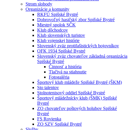
Strom slobody
Organizácie a komunity
RKFÚ Spišské Bystré
Dobrovoľný hasičský zbor Spišské Bystré
Miestný spolok SČK
Klub dôchodcov
Klub slovenských turistov
Klub vojenskej histórie
Slovenský zväz protifašistických bojovníkov
OFK 1934 Spišské Bystré
Slovenský zväz chovateľov základná organizácia
Spišské Bystré
Činnosť a história
Tlačivá na stiahnutie
Fotogaléria
Športový klub mládeže Spišské Bystré (ŠKM)
Sto talentov
Stolnotenisový oddiel Spišské Bystré
Športový mládežnícky klub (ŠMK) Spišské
Bystré
ZO chovateľov poštových holubov Spišské
Bystré
FS Rovienka
ZO SZV Spišské Bystré
Služby