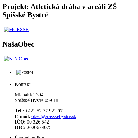
Projekt: Atletická dráha v areáli ZŠ
Spišské Bystré
NašaObec
Kontakt
Michalská 394
Spišské Bystré 059 18
Tel.:
+421 52 77 921 97
E-mail:
obec@spisskebystre.sk
IČO:
00 326 542
DIČ:
2020674975
Úradné hodiny