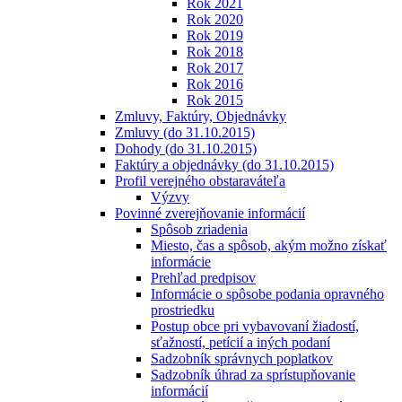
Rok 2021
Rok 2020
Rok 2019
Rok 2018
Rok 2017
Rok 2016
Rok 2015
Zmluvy, Faktúry, Objednávky
Zmluvy (do 31.10.2015)
Dohody (do 31.10.2015)
Faktúry a objednávky (do 31.10.2015)
Profil verejného obstaraváteľa
Výzvy
Povinné zverejňovanie informácií
Spôsob zriadenia
Miesto, čas a spôsob, akým možno získať
informácie
Prehľad predpisov
Informácie o spôsobe podania opravného
prostriedku
Postup obce pri vybavovaní žiadostí,
sťažností, petícií a iných podaní
Sadzobník správnych poplatkov
Sadzobník úhrad za sprístupňovanie
informácií