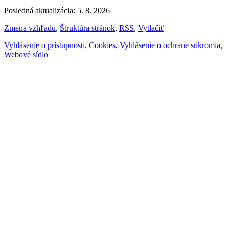
Posledná aktualizácia: 5. 8. 2026
Zmena vzhľadu
,
Štruktúra stránok
,
RSS
,
Vytlačiť
Vyhlásenie o prístupnosti
,
Cookies
,
Vyhlásenie o ochrane súkromia
,
Webové sídlo