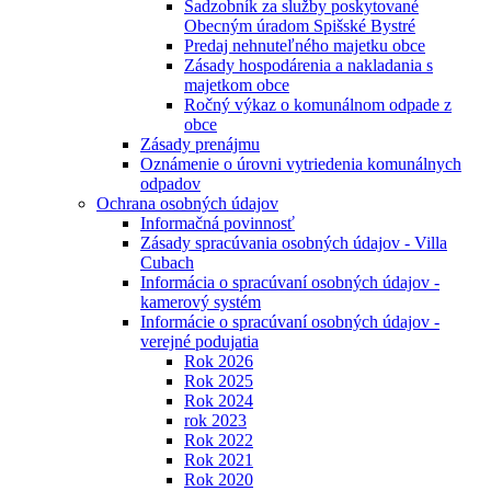
Sadzobník za služby poskytované
Obecným úradom Spišské Bystré
Predaj nehnuteľného majetku obce
Zásady hospodárenia a nakladania s
majetkom obce
Ročný výkaz o komunálnom odpade z
obce
Zásady prenájmu
Oznámenie o úrovni vytriedenia komunálnych
odpadov
Ochrana osobných údajov
Informačná povinnosť
Zásady spracúvania osobných údajov - Villa
Cubach
Informácia o spracúvaní osobných údajov -
kamerový systém
Informácie o spracúvaní osobných údajov -
verejné podujatia
Rok 2026
Rok 2025
Rok 2024
rok 2023
Rok 2022
Rok 2021
Rok 2020