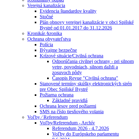
Verejná kanalizácia
Evidencia štandardov kvality
Stočné
Plán obnovy verejnej kanalizácie v obci Spišské
Bystré od 01.01.2017 do 31.12.2026
Kronikár ⁄kronika
Ochrana obyvateľstva
Polícia
Bývajme bezpečne
Krízové situácie⁄Civilná ochrana
Odporúčania civilnej ochrany - pri silnom
vetre, povodniach, silnom daždi a
zosuvoch pôdy
Časopis Revue "Civilná ochrana"
Stanovené termíny skúšky elektronických sirén
pre Obec Spišské Bystré
Požiarna ochrana
Základné pravidlá
Ochrana lesov pred požiarmi
SMS na číslo tiesňového volania
Voľby ⁄ Referendum
Voľby⁄Referendum - Archív
Referendum 2026 - 4.7.2026
Voľby do Európskeho parlamentu