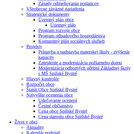
Zásady odmeňovania poslancov
Všeobecne záväzné nariadenia
Strategické dokumenty
Územný plán obce
Územný plán
Program rozvoja obce
Program odpadového hospodárstva
Komunitný plán sociálnych služieb
Projekty
Prístavba a nadstavba materskej školy - zvýšenie
kapacity
Zateplenie a modernizácia požiarneho domu
Modernizácia odborných učební Základnej školy
s MŠ Spišské Bystré
Hlavný kontrolór
Rozpočet obce
Štatút Obce Spišské Bystré
Najvyššie ocenenia obce
Udeľovanie ocenení
Čestné občianstvo
Cena obce Spišské Bystré
Cena starostu obce Spišské Bystré
Život v obci
Aktuality
Kalendár podujatí