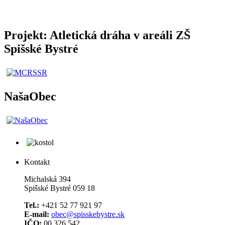
Projekt: Atletická dráha v areáli ZŠ
Spišské Bystré
NašaObec
Kontakt
Michalská 394
Spišské Bystré 059 18
Tel.:
+421 52 77 921 97
E-mail:
obec@spisskebystre.sk
IČO:
00 326 542