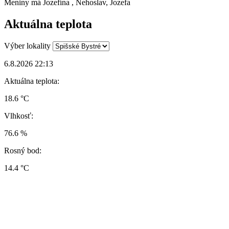
Meniny má
Jozefína
, Nehoslav, Jozefa
Aktuálna teplota
Výber lokality
6.8.2026 22:13
Aktuálna teplota:
18.6 °C
Vlhkosť:
76.6 %
Rosný bod:
14.4 °C