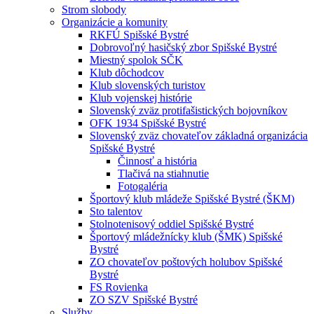
Strom slobody
Organizácie a komunity
RKFÚ Spišské Bystré
Dobrovoľný hasičský zbor Spišské Bystré
Miestný spolok SČK
Klub dôchodcov
Klub slovenských turistov
Klub vojenskej histórie
Slovenský zväz protifašistických bojovníkov
OFK 1934 Spišské Bystré
Slovenský zväz chovateľov základná organizácia
Spišské Bystré
Činnosť a história
Tlačivá na stiahnutie
Fotogaléria
Športový klub mládeže Spišské Bystré (ŠKM)
Sto talentov
Stolnotenisový oddiel Spišské Bystré
Športový mládežnícky klub (ŠMK) Spišské
Bystré
ZO chovateľov poštových holubov Spišské
Bystré
FS Rovienka
ZO SZV Spišské Bystré
Služby