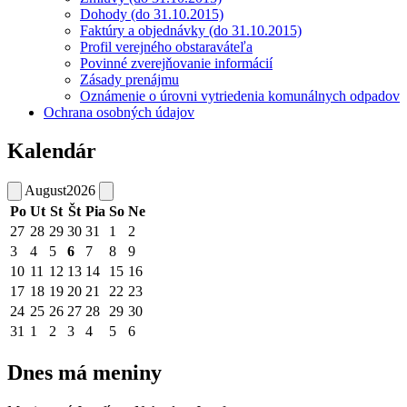
Dohody (do 31.10.2015)
Faktúry a objednávky (do 31.10.2015)
Profil verejného obstaraváteľa
Povinné zverejňovanie informácií
Zásady prenájmu
Oznámenie o úrovni vytriedenia komunálnych odpadov
Ochrana osobných údajov
Kalendár
August
2026
Po
Ut
St
Št
Pia
So
Ne
27
28
29
30
31
1
2
3
4
5
6
7
8
9
10
11
12
13
14
15
16
17
18
19
20
21
22
23
24
25
26
27
28
29
30
31
1
2
3
4
5
6
Dnes má meniny