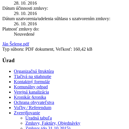
28. 10. 2016
Dátum účinnosti zmluvy:
29. 10. 2016
Dátum uzatvorenia/udelenia súhlasu s uzatvorením zmluvy:
26. 10. 2016
Platnosť zmluvy do:
Neuvedené
Ján Šeleng.pdf
Typ súboru: PDF dokument, Veľkosť: 160,42 kB
Úrad
Organizačná štruktúra
Tlačivá na stiahnutie
Kontaktný formulár
Komunálny odpad
Verejná kanalizácia
Kronikár ⁄kronika
Ochrana obyvateľstva
Voľby ⁄ Referendum
Zverejňovanie
Úradná tabuľa
Zmluvy, Faktúry, Objednávky
Zmluvy (do 31.10.2015)