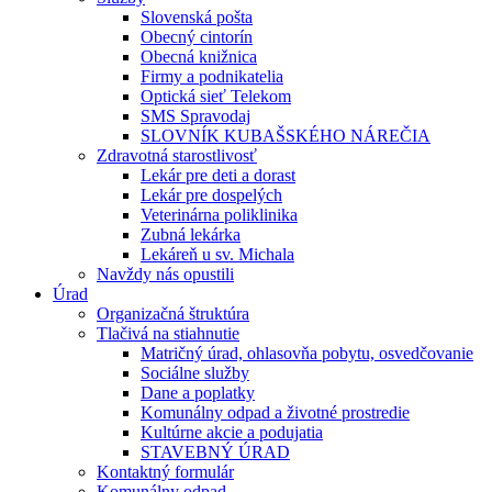
Slovenská pošta
Obecný cintorín
Obecná knižnica
Firmy a podnikatelia
Optická sieť Telekom
SMS Spravodaj
SLOVNÍK KUBAŠSKÉHO NÁREČIA
Zdravotná starostlivosť
Lekár pre deti a dorast
Lekár pre dospelých
Veterinárna poliklinika
Zubná lekárka
Lekáreň u sv. Michala
Navždy nás opustili
Úrad
Organizačná štruktúra
Tlačivá na stiahnutie
Matričný úrad, ohlasovňa pobytu, osvedčovanie
Sociálne služby
Dane a poplatky
Komunálny odpad a životné prostredie
Kultúrne akcie a podujatia
STAVEBNÝ ÚRAD
Kontaktný formulár
Komunálny odpad