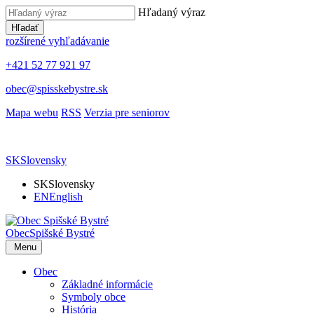
Hľadaný výraz
Hľadať
rozšírené vyhľadávanie
+421 52 77 921 97
obec@spisskebystre.sk
Mapa webu
RSS
Verzia pre seniorov
SK
Slovensky
SK
Slovensky
EN
English
Obec
Spišské Bystré
Menu
Obec
Základné informácie
Symboly obce
História