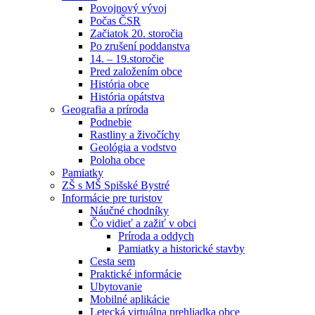
Povojnový vývoj
Počas ČSR
Začiatok 20. storočia
Po zrušení poddanstva
14. – 19.storočie
Pred založením obce
História obce
História opátstva
Geografia a príroda
Podnebie
Rastliny a živočíchy
Geológia a vodstvo
Poloha obce
Pamiatky
ZŠ s MŠ Spišské Bystré
Informácie pre turistov
Náučné chodníky
Čo vidieť a zažiť v obci
Príroda a oddych
Pamiatky a historické stavby
Cesta sem
Praktické informácie
Ubytovanie
Mobilné aplikácie
Letecká virtuálna prehliadka obce