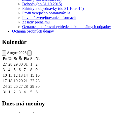
Dohody (do 31.10.2015)
Faktúry a objednávky (do 31.10.2015)
Profil verejného obstaraváteľa
Povinné zverejňovanie informácií
Zásady prenájmu
Oznámenie o úrovni vytriedenia komunálnych odpadov
Ochrana osobných údajov
Kalendár
August
2026
Po
Ut
St
Št
Pia
So
Ne
27
28
29
30
31
1
2
3
4
5
6
7
8
9
10
11
12
13
14
15
16
17
18
19
20
21
22
23
24
25
26
27
28
29
30
31
1
2
3
4
5
6
Dnes má meniny