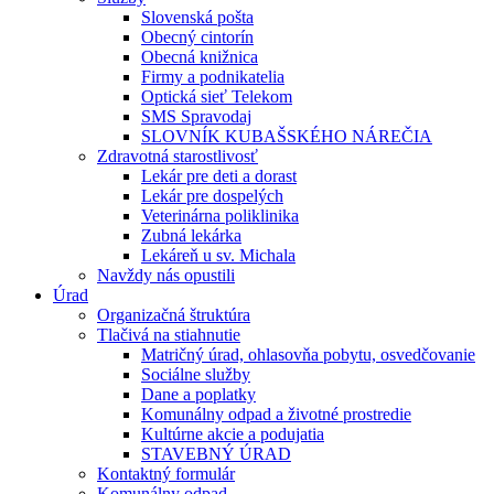
Slovenská pošta
Obecný cintorín
Obecná knižnica
Firmy a podnikatelia
Optická sieť Telekom
SMS Spravodaj
SLOVNÍK KUBAŠSKÉHO NÁREČIA
Zdravotná starostlivosť
Lekár pre deti a dorast
Lekár pre dospelých
Veterinárna poliklinika
Zubná lekárka
Lekáreň u sv. Michala
Navždy nás opustili
Úrad
Organizačná štruktúra
Tlačivá na stiahnutie
Matričný úrad, ohlasovňa pobytu, osvedčovanie
Sociálne služby
Dane a poplatky
Komunálny odpad a životné prostredie
Kultúrne akcie a podujatia
STAVEBNÝ ÚRAD
Kontaktný formulár
Komunálny odpad