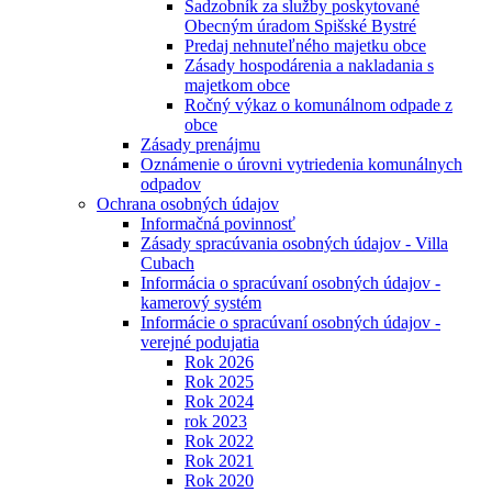
Sadzobník za služby poskytované
Obecným úradom Spišské Bystré
Predaj nehnuteľného majetku obce
Zásady hospodárenia a nakladania s
majetkom obce
Ročný výkaz o komunálnom odpade z
obce
Zásady prenájmu
Oznámenie o úrovni vytriedenia komunálnych
odpadov
Ochrana osobných údajov
Informačná povinnosť
Zásady spracúvania osobných údajov - Villa
Cubach
Informácia o spracúvaní osobných údajov -
kamerový systém
Informácie o spracúvaní osobných údajov -
verejné podujatia
Rok 2026
Rok 2025
Rok 2024
rok 2023
Rok 2022
Rok 2021
Rok 2020