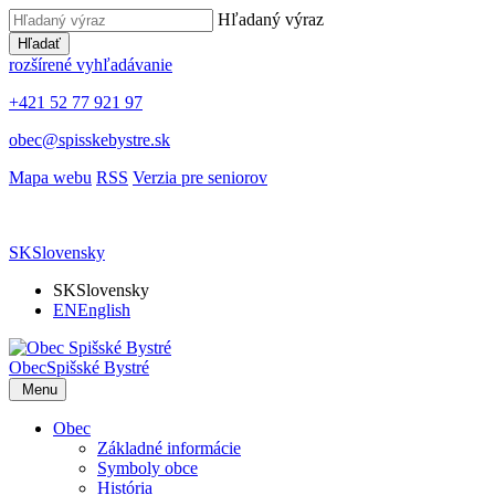
Hľadaný výraz
Hľadať
rozšírené vyhľadávanie
+421 52 77 921 97
obec@spisskebystre.sk
Mapa webu
RSS
Verzia pre seniorov
SK
Slovensky
SK
Slovensky
EN
English
Obec
Spišské Bystré
Menu
Obec
Základné informácie
Symboly obce
História