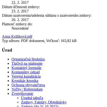
22. 2. 2017
Dátum účinnosti zmluvy:
23. 2. 2017
Dátum uzatvorenia/udelenia súhlasu s uzatvorením zmluvy:
20. 2. 2017
Platnosť zmluvy do:
Neuvedené
Anna Králiková.pdf
Typ súboru: PDF dokument, Veľkosť: 163,82 kB
Úrad
Organizačná štruktúra
Tlačivá na stiahnutie
Kontaktný formulár
Komunálny odpad
Verejná kanalizácia
Kronikár ⁄kronika
Ochrana obyvateľstva
Voľby ⁄ Referendum
Zverejňovanie
Úradná tabuľa
Zmluvy, Faktúry, Objednávky
Zmluvy (do 31.10.2015)