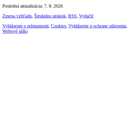
Posledná aktualizácia: 7. 8. 2026
Zmena vzhľadu
,
Štruktúra stránok
,
RSS
,
Vytlačiť
Vyhlásenie o prístupnosti
,
Cookies
,
Vyhlásenie o ochrane súkromia
,
Webové sídlo