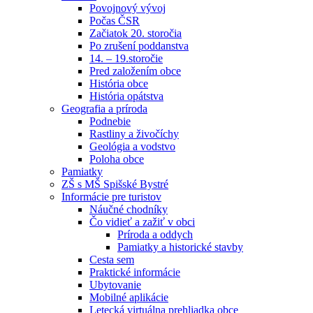
Povojnový vývoj
Počas ČSR
Začiatok 20. storočia
Po zrušení poddanstva
14. – 19.storočie
Pred založením obce
História obce
História opátstva
Geografia a príroda
Podnebie
Rastliny a živočíchy
Geológia a vodstvo
Poloha obce
Pamiatky
ZŠ s MŠ Spišské Bystré
Informácie pre turistov
Náučné chodníky
Čo vidieť a zažiť v obci
Príroda a oddych
Pamiatky a historické stavby
Cesta sem
Praktické informácie
Ubytovanie
Mobilné aplikácie
Letecká virtuálna prehliadka obce