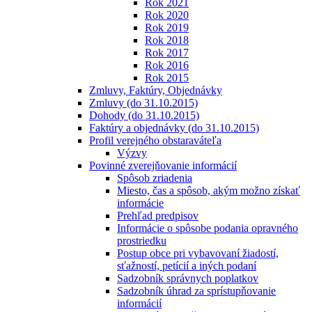
Rok 2021
Rok 2020
Rok 2019
Rok 2018
Rok 2017
Rok 2016
Rok 2015
Zmluvy, Faktúry, Objednávky
Zmluvy (do 31.10.2015)
Dohody (do 31.10.2015)
Faktúry a objednávky (do 31.10.2015)
Profil verejného obstaraváteľa
Výzvy
Povinné zverejňovanie informácií
Spôsob zriadenia
Miesto, čas a spôsob, akým možno získať
informácie
Prehľad predpisov
Informácie o spôsobe podania opravného
prostriedku
Postup obce pri vybavovaní žiadostí,
sťažností, petícií a iných podaní
Sadzobník správnych poplatkov
Sadzobník úhrad za sprístupňovanie
informácií