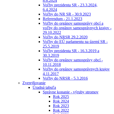
8.6.2024
Voľby prezidenta SR - 23.3.2024,
6.4.2024
Voľby do NR SR - 30.9.2023
Referendum - 21.1.2023
Voľby do orgánov samosprávy obcí a
voľby do orgánov samosprávnych krajov -
29.10.2022
Voľby do NRSR 29.2.2020
Voľby do EÚ parlamentu na území SR -
25.5.2019
Voľby prezidenta SR - 16.3.2019 a
30.3.2019
Voľby do orgánov samosprávy obcí -
10.11.2018
Voľby do orgánov samosprávnych krajov
4.11.2017
Voľby do NRSR - 5.3.2016
Zverejňovanie
Úradná tabuľa
Správne konanie - výruby stromov
Rok 2025
Rok 2024
Rok 2023
Rok 2022