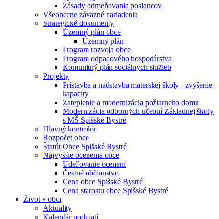
Zásady odmeňovania poslancov
Všeobecne záväzné nariadenia
Strategické dokumenty
Územný plán obce
Územný plán
Program rozvoja obce
Program odpadového hospodárstva
Komunitný plán sociálnych služieb
Projekty
Prístavba a nadstavba materskej školy - zvýšenie
kapacity
Zateplenie a modernizácia požiarneho domu
Modernizácia odborných učební Základnej školy
s MŠ Spišské Bystré
Hlavný kontrolór
Rozpočet obce
Štatút Obce Spišské Bystré
Najvyššie ocenenia obce
Udeľovanie ocenení
Čestné občianstvo
Cena obce Spišské Bystré
Cena starostu obce Spišské Bystré
Život v obci
Aktuality
Kalendár podujatí