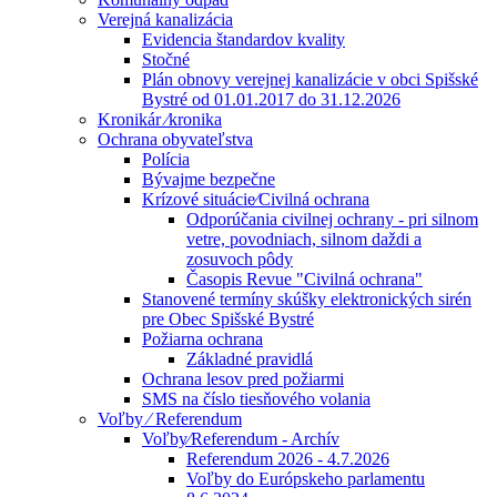
Verejná kanalizácia
Evidencia štandardov kvality
Stočné
Plán obnovy verejnej kanalizácie v obci Spišské
Bystré od 01.01.2017 do 31.12.2026
Kronikár ⁄kronika
Ochrana obyvateľstva
Polícia
Bývajme bezpečne
Krízové situácie⁄Civilná ochrana
Odporúčania civilnej ochrany - pri silnom
vetre, povodniach, silnom daždi a
zosuvoch pôdy
Časopis Revue "Civilná ochrana"
Stanovené termíny skúšky elektronických sirén
pre Obec Spišské Bystré
Požiarna ochrana
Základné pravidlá
Ochrana lesov pred požiarmi
SMS na číslo tiesňového volania
Voľby ⁄ Referendum
Voľby⁄Referendum - Archív
Referendum 2026 - 4.7.2026
Voľby do Európskeho parlamentu