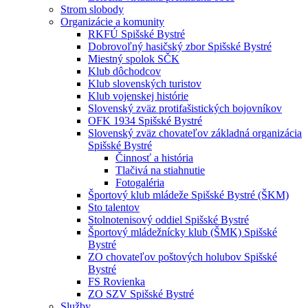
Strom slobody
Organizácie a komunity
RKFÚ Spišské Bystré
Dobrovoľný hasičský zbor Spišské Bystré
Miestný spolok SČK
Klub dôchodcov
Klub slovenských turistov
Klub vojenskej histórie
Slovenský zväz protifašistických bojovníkov
OFK 1934 Spišské Bystré
Slovenský zväz chovateľov základná organizácia
Spišské Bystré
Činnosť a história
Tlačivá na stiahnutie
Fotogaléria
Športový klub mládeže Spišské Bystré (ŠKM)
Sto talentov
Stolnotenisový oddiel Spišské Bystré
Športový mládežnícky klub (ŠMK) Spišské
Bystré
ZO chovateľov poštových holubov Spišské
Bystré
FS Rovienka
ZO SZV Spišské Bystré
Služby