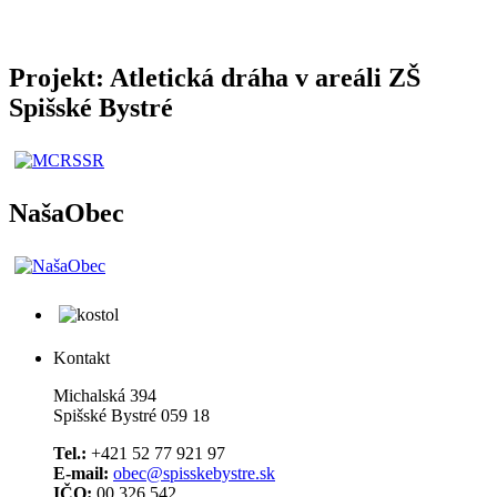
Projekt: Atletická dráha v areáli ZŠ
Spišské Bystré
NašaObec
Kontakt
Michalská 394
Spišské Bystré 059 18
Tel.:
+421 52 77 921 97
E-mail:
obec@spisskebystre.sk
IČO:
00 326 542