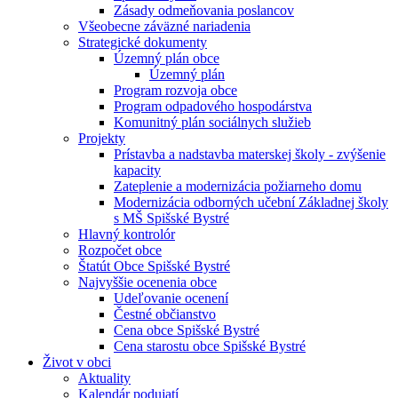
Zásady odmeňovania poslancov
Všeobecne záväzné nariadenia
Strategické dokumenty
Územný plán obce
Územný plán
Program rozvoja obce
Program odpadového hospodárstva
Komunitný plán sociálnych služieb
Projekty
Prístavba a nadstavba materskej školy - zvýšenie
kapacity
Zateplenie a modernizácia požiarneho domu
Modernizácia odborných učební Základnej školy
s MŠ Spišské Bystré
Hlavný kontrolór
Rozpočet obce
Štatút Obce Spišské Bystré
Najvyššie ocenenia obce
Udeľovanie ocenení
Čestné občianstvo
Cena obce Spišské Bystré
Cena starostu obce Spišské Bystré
Život v obci
Aktuality
Kalendár podujatí