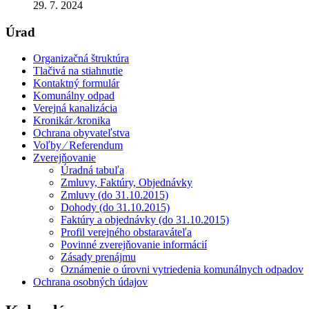
29. 7. 2024
Úrad
Organizačná štruktúra
Tlačivá na stiahnutie
Kontaktný formulár
Komunálny odpad
Verejná kanalizácia
Kronikár ⁄kronika
Ochrana obyvateľstva
Voľby ⁄ Referendum
Zverejňovanie
Úradná tabuľa
Zmluvy, Faktúry, Objednávky
Zmluvy (do 31.10.2015)
Dohody (do 31.10.2015)
Faktúry a objednávky (do 31.10.2015)
Profil verejného obstaraváteľa
Povinné zverejňovanie informácií
Zásady prenájmu
Oznámenie o úrovni vytriedenia komunálnych odpadov
Ochrana osobných údajov