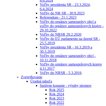
8.6.2024
Voľby prezidenta SR - 23.3.2024,
6.4.2024
Voľby do NR SR - 30.9.2023
Referendum - 21.1.2023
Voľby do orgánov samosprávy obcí a
voľby do orgánov samosprávnych krajov -
29.10.2022
Voľby do NRSR 29.2.2020
Voľby do EÚ parlamentu na území SR -
25.5.2019
Voľby prezidenta SR - 16.3.2019 a
30.3.2019
Voľby do orgánov samosprávy obcí -
10.11.2018
Voľby do orgánov samosprávnych krajov
4.11.2017
Voľby do NRSR - 5.3.2016
Zverejňovanie
Úradná tabuľa
Správne konanie - výruby stromov
Rok 2025
Rok 2024
Rok 2023
Rok 2022