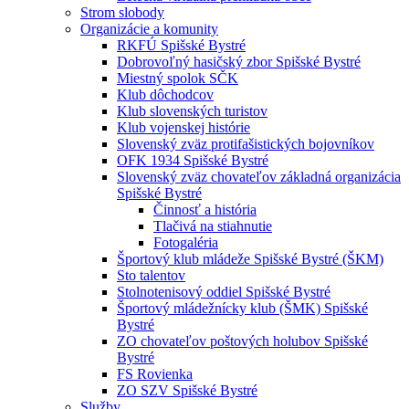
Strom slobody
Organizácie a komunity
RKFÚ Spišské Bystré
Dobrovoľný hasičský zbor Spišské Bystré
Miestný spolok SČK
Klub dôchodcov
Klub slovenských turistov
Klub vojenskej histórie
Slovenský zväz protifašistických bojovníkov
OFK 1934 Spišské Bystré
Slovenský zväz chovateľov základná organizácia
Spišské Bystré
Činnosť a história
Tlačivá na stiahnutie
Fotogaléria
Športový klub mládeže Spišské Bystré (ŠKM)
Sto talentov
Stolnotenisový oddiel Spišské Bystré
Športový mládežnícky klub (ŠMK) Spišské
Bystré
ZO chovateľov poštových holubov Spišské
Bystré
FS Rovienka
ZO SZV Spišské Bystré
Služby