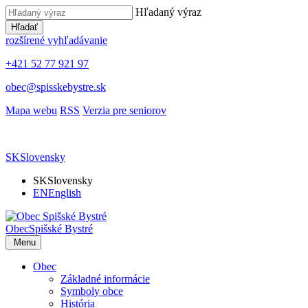
Hľadaný výraz
Hľadať
rozšírené vyhľadávanie
+421 52 77 921 97
obec@spisskebystre.sk
Mapa webu
RSS
Verzia pre seniorov
SK
Slovensky
SK
Slovensky
EN
English
Obec
Spišské Bystré
Menu
Obec
Základné informácie
Symboly obce
História