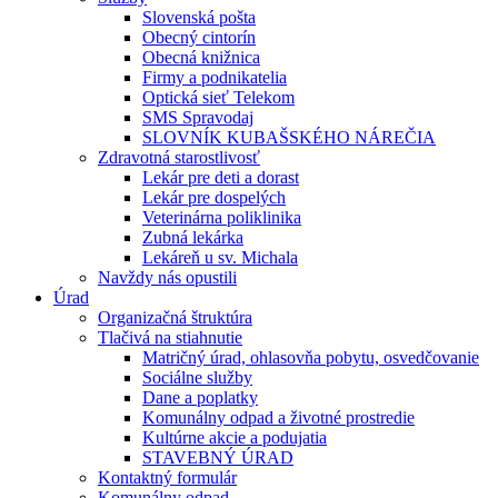
Slovenská pošta
Obecný cintorín
Obecná knižnica
Firmy a podnikatelia
Optická sieť Telekom
SMS Spravodaj
SLOVNÍK KUBAŠSKÉHO NÁREČIA
Zdravotná starostlivosť
Lekár pre deti a dorast
Lekár pre dospelých
Veterinárna poliklinika
Zubná lekárka
Lekáreň u sv. Michala
Navždy nás opustili
Úrad
Organizačná štruktúra
Tlačivá na stiahnutie
Matričný úrad, ohlasovňa pobytu, osvedčovanie
Sociálne služby
Dane a poplatky
Komunálny odpad a životné prostredie
Kultúrne akcie a podujatia
STAVEBNÝ ÚRAD
Kontaktný formulár
Komunálny odpad