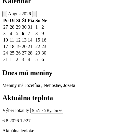
Kalendár
August
2026
Po
Ut
St
Št
Pia
So
Ne
27
28
29
30
31
1
2
3
4
5
6
7
8
9
10
11
12
13
14
15
16
17
18
19
20
21
22
23
24
25
26
27
28
29
30
31
1
2
3
4
5
6
Dnes má meniny
Meniny má
Jozefína
, Nehoslav, Jozefa
Aktuálna teplota
Výber lokality
6.8.2026 12:27
Aktuálna teplota: