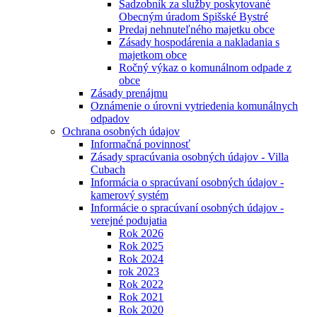
Sadzobník za služby poskytované
Obecným úradom Spišské Bystré
Predaj nehnuteľného majetku obce
Zásady hospodárenia a nakladania s
majetkom obce
Ročný výkaz o komunálnom odpade z
obce
Zásady prenájmu
Oznámenie o úrovni vytriedenia komunálnych
odpadov
Ochrana osobných údajov
Informačná povinnosť
Zásady spracúvania osobných údajov - Villa
Cubach
Informácia o spracúvaní osobných údajov -
kamerový systém
Informácie o spracúvaní osobných údajov -
verejné podujatia
Rok 2026
Rok 2025
Rok 2024
rok 2023
Rok 2022
Rok 2021
Rok 2020