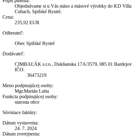
Popis plnenia:
Objednávame si u Vás mäso a mäsové výrobky do KD Villa
Cubach, Spišské Bystré.
Cena:
235,92 EUR
Odberateľ:
Obec Spišské Bystré
Dodávateľ:
CIMBAĽÁK s.r.o., Duklianska 17A/3579, 085 01 Bardejov
IČO:
36473219
Meno podpisujúcej osoby:
Mgr.Marián Luha
Funkcia podpisujúcej osoby:
starosta obce
Súvisiace faktúry:
Dátum vystavenia:
24. 7. 2024
Dátum zverejnenia: