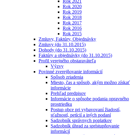
Rok 2021
Rok 2020
Rok 2019
Rok 2018
Rok 2017
Rok 2016
Rok 2015
Zmluvy, Faktúry, Objednávky
Zmluvy (do 31.10.2015)
Dohody (do 31.10.2015)
Faktúry a objednávky (do 31.10.2015)
Profil verejného obstaraváteľa
Výzvy
Povinné zverejňovanie informácií
Spôsob zriadenia
Miesto, čas a spôsob, akým možno získať
informácie
Prehľad predpisov
Informácie o spôsobe podania opravného
prostriedku
Postup obce pri vybavovaní žiadostí,
sťažností, petícií a iných podaní
Sadzobník správnych poplatkov
Sadzobník úhrad za sprístupňovanie
informácií