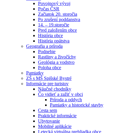
Povojnový vývoj
Počas ČSR
Začiatok 20. storočia
Po zrušení poddanstva
14. – 19.storočie
Pred založením obce
História obce
História opátstva
Geografia a príroda
Podnebie
Rastliny a živočíchy
Geológia a vodstvo
Poloha obce
Pamiatky
ZŠ s MŠ Spišské Bystré
Informácie pre turistov
Náučné chodníky
Čo vidieť a zažiť v obci
Príroda a oddych
Pamiatky a historické stavby
Cesta sem
Praktické informácie
Ubytovanie
Mobilné aplikácie
Letecká virtuálna prehliadka obce