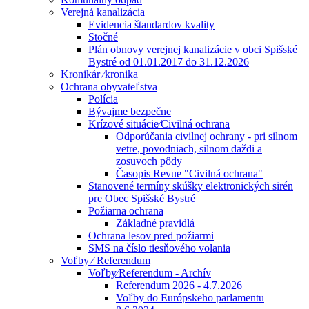
Verejná kanalizácia
Evidencia štandardov kvality
Stočné
Plán obnovy verejnej kanalizácie v obci Spišské
Bystré od 01.01.2017 do 31.12.2026
Kronikár ⁄kronika
Ochrana obyvateľstva
Polícia
Bývajme bezpečne
Krízové situácie⁄Civilná ochrana
Odporúčania civilnej ochrany - pri silnom
vetre, povodniach, silnom daždi a
zosuvoch pôdy
Časopis Revue "Civilná ochrana"
Stanovené termíny skúšky elektronických sirén
pre Obec Spišské Bystré
Požiarna ochrana
Základné pravidlá
Ochrana lesov pred požiarmi
SMS na číslo tiesňového volania
Voľby ⁄ Referendum
Voľby⁄Referendum - Archív
Referendum 2026 - 4.7.2026
Voľby do Európskeho parlamentu