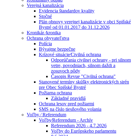
Verejná kanalizácia
Evidencia štandardov kvality
Stočné
Plán obnovy verejnej kanalizácie v obci Spišské
Bystré od 01.01.2017 do 31.12.2026
Kronikár ⁄kronika
Ochrana obyvateľstva
Polícia
Bývajme bezpečne
Krízové situácie⁄Civilná ochrana
Odporúčania civilnej ochrany - pri silnom
vetre, povodniach, silnom daždi a
zosuvoch pôdy
Časopis Revue "Civilná ochrana"
Stanovené termíny skúšky elektronických sirén
pre Obec Spišské Bystré
Požiarna ochrana
Základné pravidlá
Ochrana lesov pred požiarmi
SMS na číslo tiesňového volania
Voľby ⁄ Referendum
Voľby⁄Referendum - Archív
Referendum 2026 - 4.7.2026
Voľby do Európskeho parlamentu