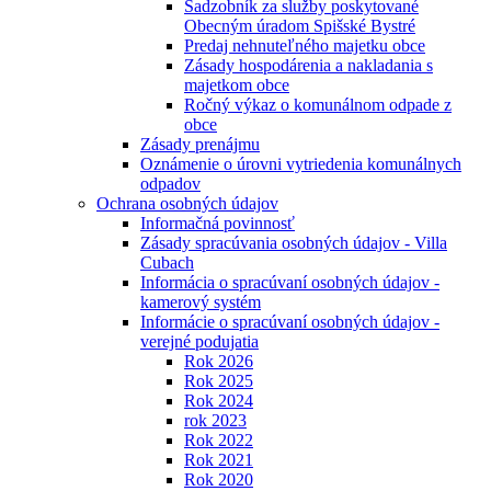
Sadzobník za služby poskytované
Obecným úradom Spišské Bystré
Predaj nehnuteľného majetku obce
Zásady hospodárenia a nakladania s
majetkom obce
Ročný výkaz o komunálnom odpade z
obce
Zásady prenájmu
Oznámenie o úrovni vytriedenia komunálnych
odpadov
Ochrana osobných údajov
Informačná povinnosť
Zásady spracúvania osobných údajov - Villa
Cubach
Informácia o spracúvaní osobných údajov -
kamerový systém
Informácie o spracúvaní osobných údajov -
verejné podujatia
Rok 2026
Rok 2025
Rok 2024
rok 2023
Rok 2022
Rok 2021
Rok 2020