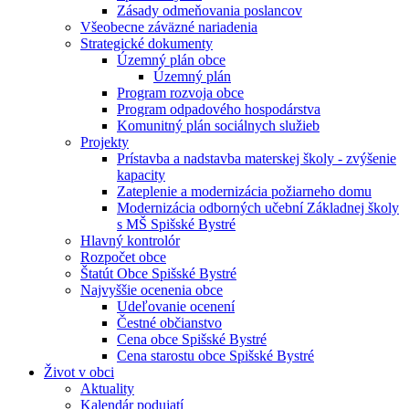
Zásady odmeňovania poslancov
Všeobecne záväzné nariadenia
Strategické dokumenty
Územný plán obce
Územný plán
Program rozvoja obce
Program odpadového hospodárstva
Komunitný plán sociálnych služieb
Projekty
Prístavba a nadstavba materskej školy - zvýšenie
kapacity
Zateplenie a modernizácia požiarneho domu
Modernizácia odborných učební Základnej školy
s MŠ Spišské Bystré
Hlavný kontrolór
Rozpočet obce
Štatút Obce Spišské Bystré
Najvyššie ocenenia obce
Udeľovanie ocenení
Čestné občianstvo
Cena obce Spišské Bystré
Cena starostu obce Spišské Bystré
Život v obci
Aktuality
Kalendár podujatí