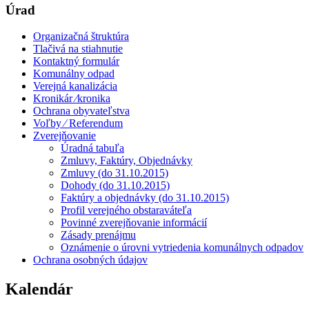
Úrad
Organizačná štruktúra
Tlačivá na stiahnutie
Kontaktný formulár
Komunálny odpad
Verejná kanalizácia
Kronikár ⁄kronika
Ochrana obyvateľstva
Voľby ⁄ Referendum
Zverejňovanie
Úradná tabuľa
Zmluvy, Faktúry, Objednávky
Zmluvy (do 31.10.2015)
Dohody (do 31.10.2015)
Faktúry a objednávky (do 31.10.2015)
Profil verejného obstaraváteľa
Povinné zverejňovanie informácií
Zásady prenájmu
Oznámenie o úrovni vytriedenia komunálnych odpadov
Ochrana osobných údajov
Kalendár