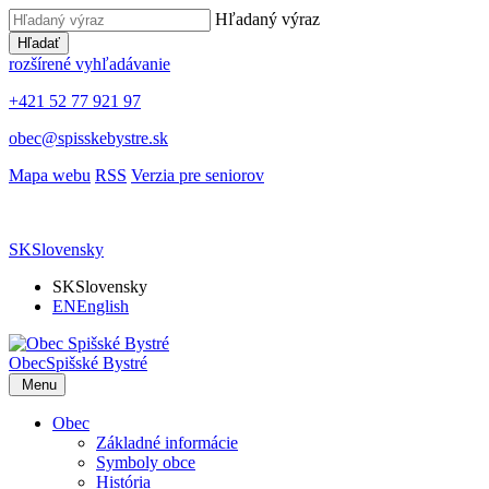
Hľadaný výraz
Hľadať
rozšírené vyhľadávanie
+421 52 77 921 97
obec@spisskebystre.sk
Mapa webu
RSS
Verzia pre seniorov
SK
Slovensky
SK
Slovensky
EN
English
Obec
Spišské Bystré
Menu
Obec
Základné informácie
Symboly obce
História