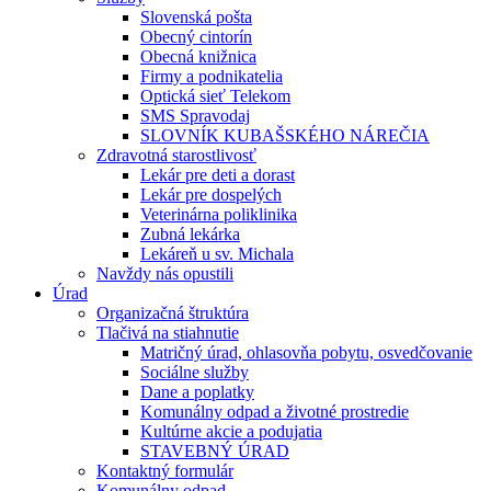
Slovenská pošta
Obecný cintorín
Obecná knižnica
Firmy a podnikatelia
Optická sieť Telekom
SMS Spravodaj
SLOVNÍK KUBAŠSKÉHO NÁREČIA
Zdravotná starostlivosť
Lekár pre deti a dorast
Lekár pre dospelých
Veterinárna poliklinika
Zubná lekárka
Lekáreň u sv. Michala
Navždy nás opustili
Úrad
Organizačná štruktúra
Tlačivá na stiahnutie
Matričný úrad, ohlasovňa pobytu, osvedčovanie
Sociálne služby
Dane a poplatky
Komunálny odpad a životné prostredie
Kultúrne akcie a podujatia
STAVEBNÝ ÚRAD
Kontaktný formulár
Komunálny odpad