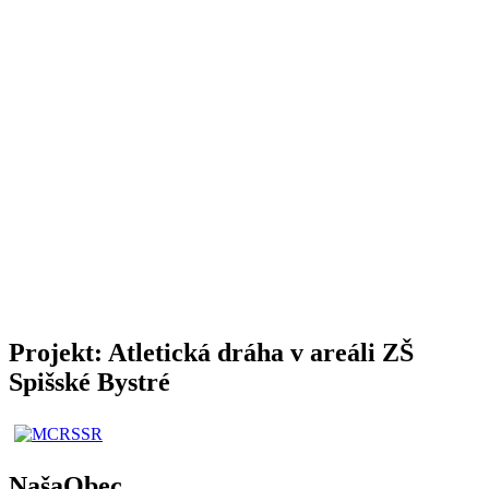
Projekt: Atletická dráha v areáli ZŠ
Spišské Bystré
NašaObec