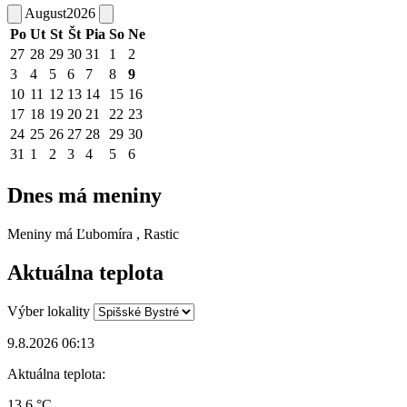
August
2026
Po
Ut
St
Št
Pia
So
Ne
27
28
29
30
31
1
2
3
4
5
6
7
8
9
10
11
12
13
14
15
16
17
18
19
20
21
22
23
24
25
26
27
28
29
30
31
1
2
3
4
5
6
Dnes má meniny
Meniny má
Ľubomíra
, Rastic
Aktuálna teplota
Výber lokality
9.8.2026 06:13
Aktuálna teplota:
13.6 °C