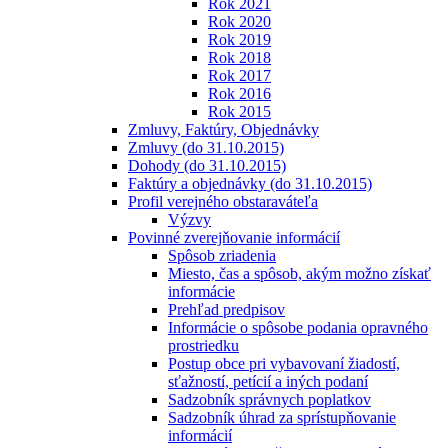
Rok 2021
Rok 2020
Rok 2019
Rok 2018
Rok 2017
Rok 2016
Rok 2015
Zmluvy, Faktúry, Objednávky
Zmluvy (do 31.10.2015)
Dohody (do 31.10.2015)
Faktúry a objednávky (do 31.10.2015)
Profil verejného obstaraváteľa
Výzvy
Povinné zverejňovanie informácií
Spôsob zriadenia
Miesto, čas a spôsob, akým možno získať
informácie
Prehľad predpisov
Informácie o spôsobe podania opravného
prostriedku
Postup obce pri vybavovaní žiadostí,
sťažností, petícií a iných podaní
Sadzobník správnych poplatkov
Sadzobník úhrad za sprístupňovanie
informácií