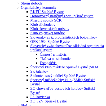
Strom slobody
Organizácie a komunity
RKFÚ Spišské Bystré
Dobrovoľný hasičský zbor Spišské Bystré
Miestný spolok SČK
Klub dôchodcov
Klub slovenských turistov
Klub vojenskej histórie
Slovenský zväz protifašistických bojovníkov
OFK 1934 Spišské Bystré
Slovenský zväz chovateľov základná organizácia
Spišské Bystré
Činnosť a história
Tlačivá na stiahnutie
Fotogaléria
Športový klub mládeže Spišské Bystré (ŠKM)
Sto talentov
Stolnotenisový oddiel Spišské Bystré
Športový mládežnícky klub (ŠMK) Spišské
Bystré
ZO chovateľov poštových holubov Spišské
Bystré
FS Rovienka
ZO SZV Spišské Bystré
Služby