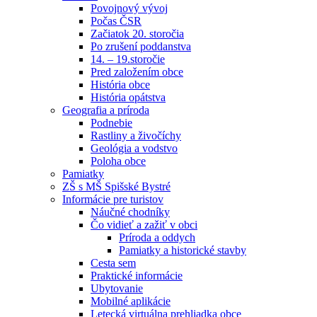
Povojnový vývoj
Počas ČSR
Začiatok 20. storočia
Po zrušení poddanstva
14. – 19.storočie
Pred založením obce
História obce
História opátstva
Geografia a príroda
Podnebie
Rastliny a živočíchy
Geológia a vodstvo
Poloha obce
Pamiatky
ZŠ s MŠ Spišské Bystré
Informácie pre turistov
Náučné chodníky
Čo vidieť a zažiť v obci
Príroda a oddych
Pamiatky a historické stavby
Cesta sem
Praktické informácie
Ubytovanie
Mobilné aplikácie
Letecká virtuálna prehliadka obce