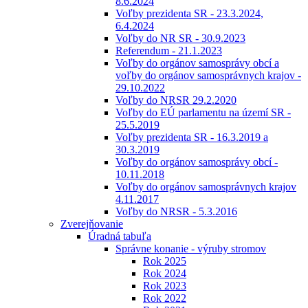
8.6.2024
Voľby prezidenta SR - 23.3.2024,
6.4.2024
Voľby do NR SR - 30.9.2023
Referendum - 21.1.2023
Voľby do orgánov samosprávy obcí a
voľby do orgánov samosprávnych krajov -
29.10.2022
Voľby do NRSR 29.2.2020
Voľby do EÚ parlamentu na území SR -
25.5.2019
Voľby prezidenta SR - 16.3.2019 a
30.3.2019
Voľby do orgánov samosprávy obcí -
10.11.2018
Voľby do orgánov samosprávnych krajov
4.11.2017
Voľby do NRSR - 5.3.2016
Zverejňovanie
Úradná tabuľa
Správne konanie - výruby stromov
Rok 2025
Rok 2024
Rok 2023
Rok 2022